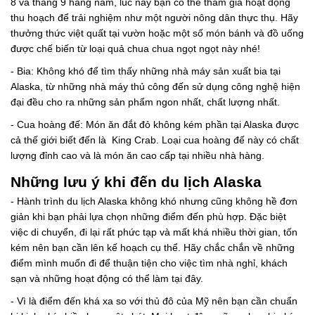
8 và tháng 9 hàng năm, lúc này bạn có thể tham gia hoạt động
thu hoạch để trải nghiệm như một người nông dân thực thụ. Hãy
thưởng thức việt quất tại vườn hoặc một số món bánh và đồ uống
được chế biến từ loại quả chua chua ngọt ngọt này nhé!
- Bia: Không khó để tìm thấy những nhà máy sản xuất bia tại
Alaska, từ những nhà máy thủ công đến sử dụng công nghệ hiện
đại đều cho ra những sản phẩm ngon nhất, chất lượng nhất.
- Cua hoàng đế: Món ăn đắt đỏ không kém phần tại Alaska được
cả thế giới biết đến là King Crab. Loại cua hoàng đế này có chất
lượng đỉnh cao và là món ăn cao cấp tại nhiều nhà hàng.
Những lưu ý khi đến du lịch Alaska
- Hành trình du lịch Alaska không khó nhưng cũng không hề đơn
giản khi bạn phải lựa chọn những điểm đến phù hợp. Đặc biệt
việc di chuyển, đi lại rất phức tạp và mất khá nhiều thời gian, tốn
kém nên bạn cần lên kế hoạch cụ thể. Hãy chắc chắn về những
điểm mình muốn đi để thuận tiện cho việc tìm nhà nghỉ, khách
sạn và những hoạt động có thể làm tại đây.
- Vì là điểm đến khá xa so với thủ đô của Mỹ nên bạn cần chuẩn