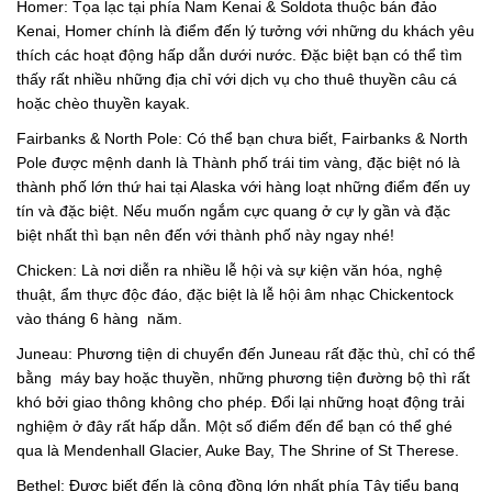
Homer: Tọa lạc tại phía Nam Kenai & Soldota thuộc bán đảo
Kenai, Homer chính là điểm đến lý tưởng với những du khách yêu
thích các hoạt động hấp dẫn dưới nước. Đặc biệt bạn có thể tìm
thấy rất nhiều những địa chỉ với dịch vụ cho thuê thuyền câu cá
hoặc chèo thuyền kayak.
Fairbanks & North Pole: Có thể bạn chưa biết, Fairbanks & North
Pole được mệnh danh là Thành phố trái tim vàng, đặc biệt nó là
thành phố lớn thứ hai tại Alaska với hàng loạt những điểm đến uy
tín và đặc biệt. Nếu muốn ngắm cực quang ở cự ly gần và đặc
biệt nhất thì bạn nên đến với thành phố này ngay nhé!
Chicken: Là nơi diễn ra nhiều lễ hội và sự kiện văn hóa, nghệ
thuật, ẩm thực độc đáo, đặc biệt là lễ hội âm nhạc Chickentock
vào tháng 6 hàng năm.
Juneau: Phương tiện di chuyển đến Juneau rất đặc thù, chỉ có thể
bằng máy bay hoặc thuyền, những phương tiện đường bộ thì rất
khó bởi giao thông không cho phép. Đổi lại những hoạt động trải
nghiệm ở đây rất hấp dẫn. Một số điểm đến để bạn có thể ghé
qua là Mendenhall Glacier, Auke Bay, The Shrine of St Therese.
Bethel: Được biết đến là cộng đồng lớn nhất phía Tây tiểu bang