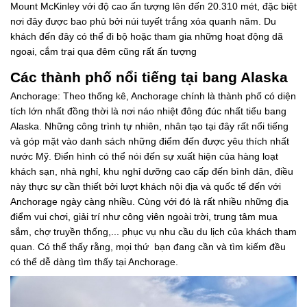
Mount McKinley với độ cao ấn tượng lên đến 20.310 mét, đặc biệt
nơi đây được bao phủ bởi núi tuyết trắng xóa quanh năm. Du
khách đến đây có thể đi bộ hoặc tham gia những hoạt động dã
ngoại, cắm trại qua đêm cũng rất ấn tượng
Các thành phố nổi tiếng tại bang Alaska
Anchorage: Theo thống kê, Anchorage chính là thành phố có diện
tích lớn nhất đồng thời là nơi náo nhiệt đông đúc nhất tiểu bang
Alaska. Những công trình tự nhiên, nhân tạo tại đây rất nổi tiếng
và góp mặt vào danh sách những điểm đến được yêu thích nhất
nước Mỹ. Điển hình có thể nói đến sự xuất hiện của hàng loạt
khách sạn, nhà nghỉ, khu nghỉ dưỡng cao cấp đến bình dân, điều
này thực sự cần thiết bởi lượt khách nội địa và quốc tế đến với
Anchorage ngày càng nhiều. Cùng với đó là rất nhiều những địa
điểm vui chơi, giải trí như công viên ngoài trời, trung tâm mua
sắm, chợ truyền thống,... phục vụ nhu cầu du lịch của khách tham
quan. Có thể thấy rằng, mọi thứ bạn đang cần và tìm kiếm đều
có thể dễ dàng tìm thấy tại Anchorage.