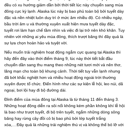
đều có xu hướng giảm dần bởi thời tiết lúc này chuyển sang mùa
đông cực kỳ lạnh. Alaska lúc này bị bao phủ toàn bộ bởi tuyết dày
đặc và nền nhiệt luôn duy trì ở mức âm nhiều độ. Có nhiều ngày,
bầu trời âm u và thường xuyên xuất hiện mưa tuyết dày đặc,
tuyết rơi làm hạn chế tầm nhìn và việc đi lại trở nên khó khăn. Tuy
nhiên với những ai yêu mùa đông, thích trượt băng thì đây quả là
sự lựa chọn hoàn hảo và tuyệt vời.
Nếu muốn trải nghiệm hoạt động ngắm cực quang tại Alaska thì
hãy đến đây vào thời điểm tháng 9, lúc này thời tiết bắt đầu
chuyển dần sang thu mang theo những nét tươi mới và nên thơ,
lãng mạn cho toàn bộ khung cảnh. Thời tiết tuy vẫn lạnh nhưng
đã bớt khắc nghiệt hơn và nhiều hoạt động ngoài trời thường
xuyên được tổ chức. Điển hình như các sự kiện lễ hội, leo núi, dã
ngoại, bơi lội hay đi bộ đường dài.
Đỉnh điểm của mùa đông tại Alaska là từ tháng 11 đến tháng 3.
Những hoạt động diễn ra sôi nổi không kém phần không khí lễ hội
là bao như trượt tuyết, đi bộ trên tuyết, ngắm những dòng sông
băng hay rừng cây đồi cỏ bị bao phủ bởi lớp tuyết trắng
xóa,....Đây quả là những trải nghiệm thú vị và không thể bỏ lỡ với