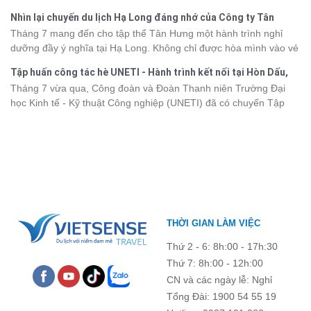
ấn văn hóa và thiên nhiên Tây Bắc. Nếu đang lên kế hoạch khám
trình phù hợp với nhu cầu cũng như ngân sách.
Nhìn lại chuyến du lịch Hạ Long đáng nhớ của Công ty Tân
phá vùng đất này, việc cập nhật trước giá vé sẽ giúp bạn chủ
Hưng 2026
Tháng 7 mang đến cho tập thể Tân Hưng một hành trình nghỉ
động hơn trong lịch trình và chi phí. Cùng Vietsense Travel tham
dưỡng đầy ý nghĩa tại Hạ Long. Không chỉ được hòa mình vào vẻ
khảo bảng giá vé tham quan các điểm
du lịch Điện Biên
mới nhất
đẹp của di sản thiên nhiên thế giới, các thành viên còn có dịp gắn
năm 2026 ngay dưới đây.
Tập huấn công tác hè UNETI - Hành trình kết nối tại Hòn Dấu,
kết, sẻ chia và lưu giữ nhiều khoảnh khắc đáng nhớ. Hãy cùng
Đồ Sơn
Tháng 7 vừa qua, Công đoàn và Đoàn Thanh niên Trường Đại
nhìn lại chuyến đi ngập tràn niềm vui và những trải nghiệm khó
học Kinh tế - Kỹ thuật Công nghiệp (UNETI) đã có chuyến Tập
quên.
huấn công tác hè 2026 đầy ý nghĩa tại Hòn Dấu - Đồ Sơn. Không
chỉ là dịp nâng cao kỹ năng và chia sẻ kinh nghiệm công tác,
chương trình còn mang đến những hoạt động giao lưu sôi nổi,
góp phần gắn kết tập thể và lưu giữ nhiều kỷ niệm đáng nhớ.
THỜI GIAN LÀM VIỆC
Thứ 2 - 6: 8h:00 - 17h:30
Thứ 7: 8h:00 - 12h:00
CN và các ngày lễ: Nghỉ
Tổng Đài: 1900 54 55 19