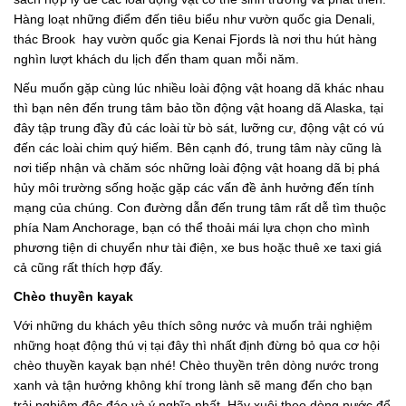
Hàng loạt những điểm đến tiêu biểu như vườn quốc gia Denali,
thác Brook hay vườn quốc gia Kenai Fjords là nơi thu hút hàng
nghìn lượt khách du lịch đến tham quan mỗi năm.
Nếu muốn gặp cùng lúc nhiều loài động vật hoang dã khác nhau
thì bạn nên đến trung tâm bảo tồn động vật hoang dã Alaska, tại
đây tập trung đầy đủ các loài từ bò sát, lưỡng cư, động vật có vú
đến các loài chim quý hiếm. Bên cạnh đó, trung tâm này cũng là
nơi tiếp nhận và chăm sóc những loài động vật hoang dã bị phá
hủy môi trường sống hoặc gặp các vấn đề ảnh hưởng đến tính
mạng của chúng. Con đường dẫn đến trung tâm rất dễ tìm thuộc
phía Nam Anchorage, bạn có thể thoải mái lựa chọn cho mình
phương tiện di chuyển như tài điện, xe bus hoặc thuê xe taxi giá
cả cũng rất thích hợp đấy.
Chèo thuyền kayak
Với những du khách yêu thích sông nước và muốn trải nghiệm
những hoạt động thú vị tại đây thì nhất định đừng bỏ qua cơ hội
chèo thuyền kayak bạn nhé! Chèo thuyền trên dòng nước trong
xanh và tận hưởng không khí trong lành sẽ mang đến cho bạn
trải nghiệm độc đáo và ý nghĩa nhất. Hãy xuôi theo dòng nước để