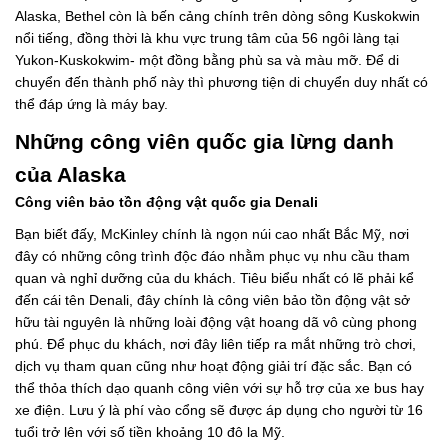
Alaska, Bethel còn là bến cảng chính trên dòng sông Kuskokwin
nổi tiếng, đồng thời là khu vực trung tâm của 56 ngôi làng tại
Yukon-Kuskokwim- một đồng bằng phù sa và màu mỡ. Để di
chuyển đến thành phố này thì phương tiện di chuyển duy nhất có
thể đáp ứng là máy bay.
Những công viên quốc gia lừng danh
của Alaska
Công viên bảo tồn động vật quốc gia Denali
Bạn biết đấy, McKinley chính là ngọn núi cao nhất Bắc Mỹ, nơi
đây có những công trình độc đáo nhằm phục vụ nhu cầu tham
quan và nghỉ dưỡng của du khách. Tiêu biểu nhất có lẽ phải kể
đến cái tên Denali, đây chính là công viên bảo tồn động vật sở
hữu tài nguyên là những loài động vật hoang dã vô cùng phong
phú. Để phục du khách, nơi đây liên tiếp ra mắt những trò chơi,
dịch vụ tham quan cũng như hoạt động giải trí đặc sắc. Bạn có
thể thỏa thích dạo quanh công viên với sự hỗ trợ của xe bus hay
xe điện. Lưu ý là phí vào cổng sẽ được áp dụng cho người từ 16
tuổi trở lên với số tiền khoảng 10 đô la Mỹ.