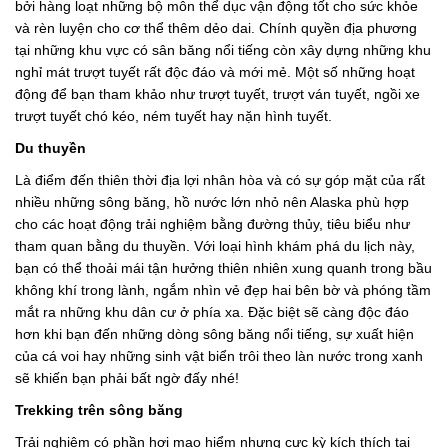
bởi hàng loạt những bộ môn thể dục vận động tốt cho sức khỏe
và rèn luyện cho cơ thể thêm dẻo dai. Chính quyền địa phương
tại những khu vực có sân băng nổi tiếng còn xây dựng những khu
nghỉ mát trượt tuyết rất độc đáo và mới mẻ. Một số những hoạt
động để bạn tham khảo như trượt tuyết, trượt ván tuyết, ngồi xe
trượt tuyết chó kéo, ném tuyết hay nặn hình tuyết.
Du thuyền
Là điểm đến thiên thời địa lợi nhân hòa và có sự góp mặt của rất
nhiều những sông băng, hồ nước lớn nhỏ nên Alaska phù hợp
cho các hoạt động trải nghiệm bằng đường thủy, tiêu biểu như
tham quan bằng du thuyền. Với loại hình khám phá du lịch này,
bạn có thể thoải mái tận hưởng thiên nhiên xung quanh trong bầu
không khí trong lành, ngắm nhìn vẻ đẹp hai bên bờ và phóng tầm
mắt ra những khu dân cư ở phía xa. Đặc biệt sẽ càng độc đáo
hơn khi bạn đến những dòng sông băng nổi tiếng, sự xuất hiện
của cá voi hay những sinh vật biển trôi theo làn nước trong xanh
sẽ khiến bạn phải bất ngờ đấy nhé!
Trekking trên sông băng
Trải nghiệm có phần hơi mạo hiểm nhưng cực kỳ kích thích tại