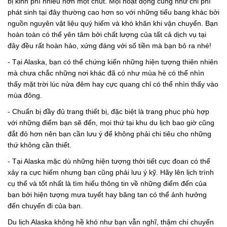
bị kinh phí nhiều hơn một chút. Mọi hoạt động cũng như chi phí
phát sinh tại đây thường cao hơn so với những tiểu bang khác bởi
nguồn nguyên vật liệu quý hiếm và khó khăn khi vận chuyển. Bạn
hoàn toàn có thể yên tâm bởi chất lượng của tất cả dịch vụ tại
đây đều rất hoàn hảo, xứng đáng với số tiền mà bạn bỏ ra nhé!
- Tại Alaska, bạn có thể chứng kiến những hiện tượng thiên nhiên
mà chưa chắc những nơi khác đã có như mùa hè có thể nhìn
thấy mặt trời lúc nửa đêm hay cực quang chỉ có thể nhìn thấy vào
mùa đông.
- Chuẩn bị đầy đủ trang thiết bị, đặc biệt là trang phục phù hợp
với những điểm bạn sẽ đến, mọi thứ tại khu du lịch bao giờ cũng
đắt đỏ hơn nên bạn cần lưu ý để không phải chi tiêu cho những
thứ không cần thiết.
- Tại Alaska mặc dù những hiện tượng thời tiết cực đoan có thể
xảy ra cực hiếm nhưng bạn cũng phải lưu ý kỹ. Hãy lên lịch trình
cụ thể và tốt nhất là tìm hiểu thông tin về những điểm đến của
bạn bởi hiện tượng mưa tuyết hay băng tan có thể ảnh hưởng
đến chuyến đi của bạn.
Du lịch Alaska không hề khó như bạn vẫn nghĩ, thậm chí chuyến