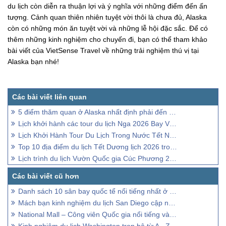
du lịch còn diễn ra thuận lợi và ý nghĩa với những điểm đến ấn
tượng. Cảnh quan thiên nhiên tuyệt vời thôi là chưa đủ, Alaska
còn có những món ăn tuyệt vời và những lễ hội đặc sắc. Để có
thêm những kinh nghiệm cho chuyến đi, bạn có thể tham khảo
bài viết của VietSense Travel về những trải nghiệm thú vị tại
Alaska bạn nhé!
5 điểm thăm quan ở Alaska nhất định phải đến chekin
Lịch khởi hành các tour du lịch Nga 2026 Bay Vietnam Airlines
Lịch Khởi Hành Tour Du Lịch Trong Nước Tết Nguyên Đán 2026
Top 10 địa điểm du lịch Tết Dương lịch 2026 trong nước và quốc tế
Lịch trình du lịch Vườn Quốc gia Cúc Phương 2 ngày 1 đêm
Danh sách 10 sân bay quốc tể nổi tiếng nhất ở Mỹ
Mách bạn kinh nghiệm du lịch San Diego cập nhật mới nhất
National Mall – Công viên Quốc gia nổi tiếng và uy tín nhất tại Mỹ
Kinh nghiệm du lịch Washington trọn bộ từ A - Z