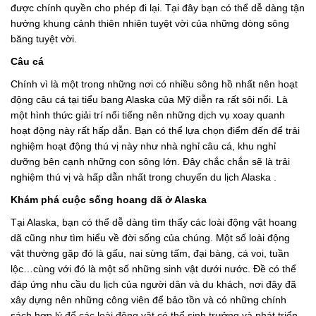
được chính quyền cho phép đi lại. Tại đây bạn có thể dễ dàng tận
hưởng khung cảnh thiên nhiên tuyệt vời của những dòng sông
băng tuyệt vời.
Câu cá
Chính vì là một trong những nơi có nhiều sông hồ nhất nên hoạt
động câu cá tại tiểu bang Alaska của Mỹ diễn ra rất sôi nổi. Là
một hình thức giải trí nổi tiếng nên những dịch vụ xoay quanh
hoạt động này rất hấp dẫn. Bạn có thể lựa chọn điểm đến để trải
nghiệm hoạt động thú vị này như nhà nghỉ câu cá, khu nghỉ
dưỡng bên cạnh những con sông lớn. Đây chắc chắn sẽ là trải
nghiệm thú vị và hấp dẫn nhất trong chuyến du lịch Alaska .
Khám phá cuộc sống hoang dã ở Alaska
Tại Alaska, bạn có thể dễ dàng tìm thấy các loài động vật hoang
dã cũng như tìm hiểu về đời sống của chúng. Một số loài động
vật thường gặp đó là gấu, nai sừng tấm, đại bàng, cá voi, tuần
lộc…cùng với đó là một số những sinh vật dưới nước. Đề có thể
đáp ứng nhu cầu du lịch của người dân và du khách, nơi đây đã
xây dựng nên những công viên để bảo tồn và có những chính
sách hợp lý để các loài động vật có thể sinh trưởng và phát triển.