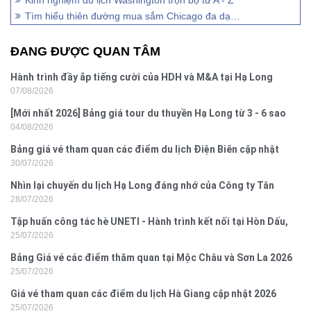
Tìm hiểu thiên đường mua sắm Chicago đa dạng và thú vị
ĐANG ĐƯỢC QUAN TÂM
Hành trình đầy ắp tiếng cười của HDH và M&A tại Hạ Long
07/08/2026
[Mới nhất 2026] Bảng giá tour du thuyền Hạ Long từ 3 - 6 sao
04/08/2026
Bảng giá vé tham quan các điểm du lịch Điện Biên cập nhật
30/07/2026
2026
Nhìn lại chuyến du lịch Hạ Long đáng nhớ của Công ty Tân
28/07/2026
Hưng 2026
Tập huấn công tác hè UNETI - Hành trình kết nối tại Hòn Dấu,
25/07/2026
Đồ Sơn
Bảng Giá vé các điểm thăm quan tại Mộc Châu và Sơn La 2026
25/07/2026
Giá vé tham quan các điểm du lịch Hà Giang cập nhật 2026
25/07/2026