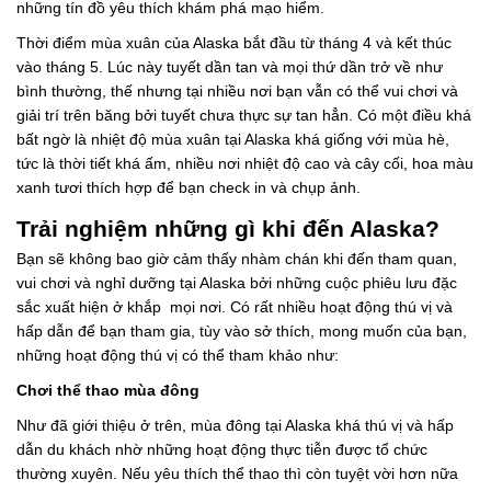
những tín đồ yêu thích khám phá mạo hiểm.
Thời điểm mùa xuân của Alaska bắt đầu từ tháng 4 và kết thúc
vào tháng 5. Lúc này tuyết dần tan và mọi thứ dần trở về như
bình thường, thế nhưng tại nhiều nơi bạn vẫn có thể vui chơi và
giải trí trên băng bởi tuyết chưa thực sự tan hẳn. Có một điều khá
bất ngờ là nhiệt độ mùa xuân tại Alaska khá giống với mùa hè,
tức là thời tiết khá ấm, nhiều nơi nhiệt độ cao và cây cối, hoa màu
xanh tươi thích hợp để bạn check in và chụp ảnh.
Trải nghiệm những gì khi đến Alaska?
Bạn sẽ không bao giờ cảm thấy nhàm chán khi đến tham quan,
vui chơi và nghỉ dưỡng tại Alaska bởi những cuộc phiêu lưu đặc
sắc xuất hiện ở khắp mọi nơi. Có rất nhiều hoạt động thú vị và
hấp dẫn để bạn tham gia, tùy vào sở thích, mong muốn của bạn,
những hoạt động thú vị có thể tham khảo như:
Chơi thể thao mùa đông
Như đã giới thiệu ở trên, mùa đông tại Alaska khá thú vị và hấp
dẫn du khách nhờ những hoạt động thực tiễn được tổ chức
thường xuyên. Nếu yêu thích thể thao thì còn tuyệt vời hơn nữa