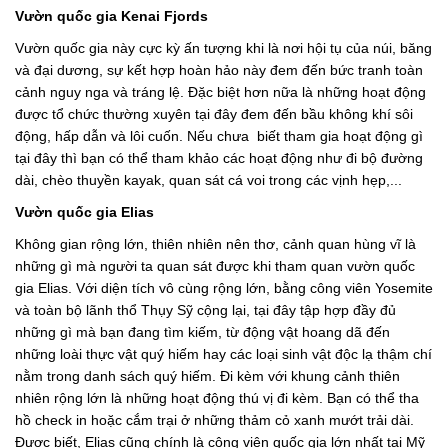
Vườn quốc gia Kenai Fjords
Vườn quốc gia này cực kỳ ấn tượng khi là nơi hội tụ của núi, băng
và đại dương, sự kết hợp hoàn hảo này đem đến bức tranh toàn
cảnh nguy nga và tráng lệ. Đặc biệt hơn nữa là những hoạt động
được tổ chức thường xuyên tại đây đem đến bầu không khí sôi
động, hấp dẫn và lôi cuốn. Nếu chưa biết tham gia hoạt động gì
tại đây thì bạn có thể tham khảo các hoạt động như đi bộ đường
dài, chèo thuyền kayak, quan sát cá voi trong các vịnh hẹp,...
Vườn quốc gia Elias
Không gian rộng lớn, thiên nhiên nên thơ, cảnh quan hùng vĩ là
những gì mà người ta quan sát được khi tham quan vườn quốc
gia Elias. Với diện tích vô cùng rộng lớn, bằng công viên Yosemite
và toàn bộ lãnh thổ Thụy Sỹ cộng lại, tại đây tập hợp đầy đủ
những gì mà bạn đang tìm kiếm, từ động vật hoang dã đến
những loài thực vật quý hiếm hay các loại sinh vật độc lạ thậm chí
nằm trong danh sách quý hiếm. Đi kèm với khung cảnh thiên
nhiên rộng lớn là những hoạt động thú vị đi kèm. Bạn có thể tha
hồ check in hoặc cắm trại ở những thảm cỏ xanh mướt trải dài.
Được biết, Elias cũng chính là công viên quốc gia lớn nhất tại Mỹ