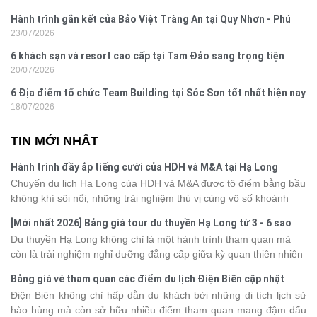
Hành trình gắn kết của Bảo Việt Tràng An tại Quy Nhơn - Phú
23/07/2026
Yên
6 khách sạn và resort cao cấp tại Tam Đảo sang trọng tiện
20/07/2026
nghi
6 Địa điểm tổ chức Team Building tại Sóc Sơn tốt nhất hiện nay
18/07/2026
TIN MỚI NHẤT
Hành trình đầy ắp tiếng cười của HDH và M&A tại Hạ Long
Chuyến du lịch Hạ Long của HDH và M&A được tô điểm bằng bầu
không khí sôi nổi, những trải nghiệm thú vị cùng vô số khoảnh
khắc đáng nhớ. Từ vẻ đẹp của kỳ quan thiên nhiên đến những
[Mới nhất 2026] Bảng giá tour du thuyền Hạ Long từ 3 - 6 sao
phút giây đồng hành bên nhau, tất cả đã tạo nên một chuyến đi
Du thuyền Hạ Long không chỉ là một hành trình tham quan mà
tràn đầy cảm xúc và dấu ấn khó quên.
còn là trải nghiệm nghỉ dưỡng đẳng cấp giữa kỳ quan thiên nhiên
thế giới. Tuy nhiên, mỗi hạng du thuyền sẽ có mức giá và dịch vụ
Bảng giá vé tham quan các điểm du lịch Điện Biên cập nhật
khác nhau, khiến nhiều du khách băn khoăn khi lựa chọn. Bài viết
2026
Điện Biên không chỉ hấp dẫn du khách bởi những di tích lịch sử
dưới đây sẽ cập nhật bảng giá tour du thuyền Hạ Long mới nhất
hào hùng mà còn sở hữu nhiều điểm tham quan mang đậm dấu
2026 từ 3 - 6 sao, giúp bạn dễ dàng so sánh và tìm được hành