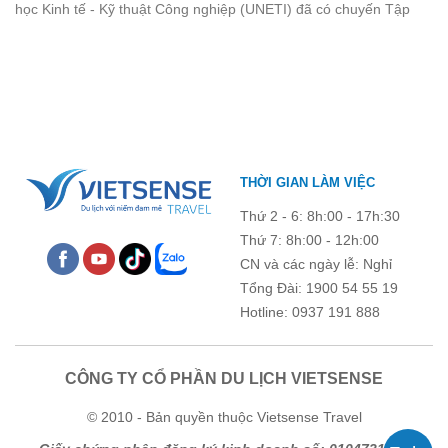
học Kinh tế - Kỹ thuật Công nghiệp (UNETI) đã có chuyến Tập
quên.
huấn công tác hè 2026 đầy ý nghĩa tại Hòn Dấu - Đồ Sơn. Không
chỉ là dịp nâng cao kỹ năng và chia sẻ kinh nghiệm công tác,
chương trình còn mang đến những hoạt động giao lưu sôi nổi,
góp phần gắn kết tập thể và lưu giữ nhiều kỷ niệm đáng nhớ.
THỜI GIAN LÀM VIỆC
Thứ 2 - 6: 8h:00 - 17h:30
Thứ 7: 8h:00 - 12h:00
CN và các ngày lễ: Nghỉ
Tổng Đài: 1900 54 55 19
Hotline: 0937 191 888
CÔNG TY CỔ PHẦN DU LỊCH VIETSENSE
© 2010 - Bản quyền thuộc Vietsense Travel