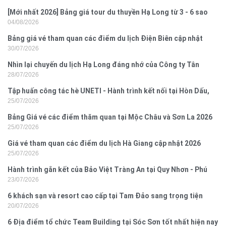
[Mới nhất 2026] Bảng giá tour du thuyền Hạ Long từ 3 - 6 sao
04/08/2026
Bảng giá vé tham quan các điểm du lịch Điện Biên cập nhật
30/07/2026
2026
Nhìn lại chuyến du lịch Hạ Long đáng nhớ của Công ty Tân
28/07/2026
Hưng 2026
Tập huấn công tác hè UNETI - Hành trình kết nối tại Hòn Dấu,
25/07/2026
Đồ Sơn
Bảng Giá vé các điểm thăm quan tại Mộc Châu và Sơn La 2026
25/07/2026
Giá vé tham quan các điểm du lịch Hà Giang cập nhật 2026
25/07/2026
Hành trình gắn kết của Bảo Việt Tràng An tại Quy Nhơn - Phú
23/07/2026
Yên
6 khách sạn và resort cao cấp tại Tam Đảo sang trọng tiện
20/07/2026
nghi
6 Địa điểm tổ chức Team Building tại Sóc Sơn tốt nhất hiện nay