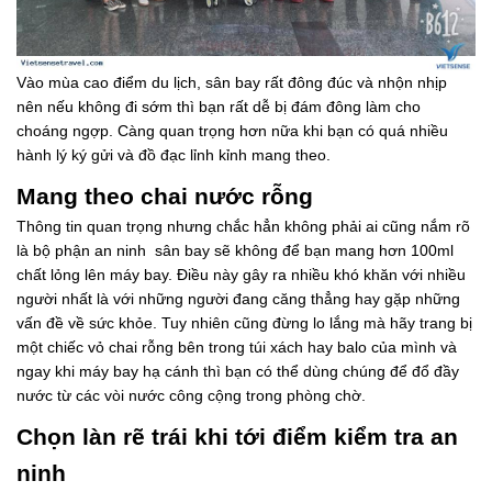
Vào mùa cao điểm du lịch, sân bay rất đông đúc và nhộn nhịp
nên nếu không đi sớm thì bạn rất dễ bị đám đông làm cho
choáng ngợp. Càng quan trọng hơn nữa khi bạn có quá nhiều
hành lý ký gửi và đồ đạc lỉnh kỉnh mang theo.
Mang theo chai nước rỗng
Thông tin quan trọng nhưng chắc hẳn không phải ai cũng nắm rõ
là bộ phận an ninh sân bay sẽ không để bạn mang hơn 100ml
chất lỏng lên máy bay. Điều này gây ra nhiều khó khăn với nhiều
người nhất là với những người đang căng thẳng hay gặp những
vấn đề về sức khỏe. Tuy nhiên cũng đừng lo lắng mà hãy trang bị
một chiếc vỏ chai rỗng bên trong túi xách hay balo của mình và
ngay khi máy bay hạ cánh thì bạn có thể dùng chúng để đổ đầy
nước từ các vòi nước công cộng trong phòng chờ.
Chọn làn rẽ trái khi tới điểm kiểm tra an
ninh