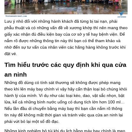
Lưu ý nhỏ đối với những hành khách đã từng bị tai nạn, phải
phẫu thuật và có những vấn đề về xương khớp thì nên mang theo
giấy xác nhận đủ điều kiện bay của cơ sở y tế hay bệnh viện. Để
nắm rõ được những thông tin này thì bạn có thể tham khảo và
nhờ đến sự tư vấn của nhân viên các hãng hàng không trước khi
đặt vé.
Tìm hiểu trước các quy định khi qua cửa
an ninh
Những đồ dùng có tính sát thương sẽ không được phép mang
theo khi lên máy bay chính vì vậy hãy cẩn thận loại bỏ chúng khỏi
hành lý của mình. Ví dụ như các loại kéo, dao, vật sắc nhọn, bật
lửa, kể cả những bình nước uống có dung tích lớn hơn 100 ml…
Nếu lần đầu di chuyển bằng máy bay thì bạn cần nắm rõ thông
tin này để không mất thời gian và tránh việc qua cửa an ninh lại
phải vứt bỏ lại một số đồ đạc.
Những kinh nghiệm bỏ túi khi du lịch bằng máy bay chính là mẹo