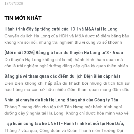
18/07/2026
TIN MỚI NHẤT
Hành trình đầy ắp tiếng cười của HDH và M&A tại Hạ Long
Chuyến du lịch Hạ Long của HDH và M&A được tô điểm bằng bầu
không khí sôi nổi, những trải nghiệm thú vị cùng vô số khoảnh
khắc đáng nhớ. Từ vẻ đẹp của kỳ quan thiên nhiên đến những
[Mới nhất 2026] Bảng giá tour du thuyền Hạ Long từ 3 - 6 sao
phút giây đồng hành bên nhau, tất cả đã tạo nên một chuyến đi
Du thuyền Hạ Long không chỉ là một hành trình tham quan mà
tràn đầy cảm xúc và dấu ấn khó quên.
còn là trải nghiệm nghỉ dưỡng đẳng cấp giữa kỳ quan thiên nhiên
thế giới. Tuy nhiên, mỗi hạng du thuyền sẽ có mức giá và dịch vụ
Bảng giá vé tham quan các điểm du lịch Điện Biên cập nhật
khác nhau, khiến nhiều du khách băn khoăn khi lựa chọn. Bài viết
2026
Điện Biên không chỉ hấp dẫn du khách bởi những di tích lịch sử
dưới đây sẽ cập nhật bảng giá tour du thuyền Hạ Long mới nhất
hào hùng mà còn sở hữu nhiều điểm tham quan mang đậm dấu
2026 từ 3 - 6 sao, giúp bạn dễ dàng so sánh và tìm được hành
ấn văn hóa và thiên nhiên Tây Bắc. Nếu đang lên kế hoạch khám
trình phù hợp với nhu cầu cũng như ngân sách.
Nhìn lại chuyến du lịch Hạ Long đáng nhớ của Công ty Tân
phá vùng đất này, việc cập nhật trước giá vé sẽ giúp bạn chủ
Hưng 2026
Tháng 7 mang đến cho tập thể Tân Hưng một hành trình nghỉ
động hơn trong lịch trình và chi phí. Cùng Vietsense Travel tham
dưỡng đầy ý nghĩa tại Hạ Long. Không chỉ được hòa mình vào vẻ
khảo bảng giá vé tham quan các điểm
du lịch Điện Biên
mới nhất
đẹp của di sản thiên nhiên thế giới, các thành viên còn có dịp gắn
năm 2026 ngay dưới đây.
Tập huấn công tác hè UNETI - Hành trình kết nối tại Hòn Dấu,
kết, sẻ chia và lưu giữ nhiều khoảnh khắc đáng nhớ. Hãy cùng
Đồ Sơn
Tháng 7 vừa qua, Công đoàn và Đoàn Thanh niên Trường Đại
nhìn lại chuyến đi ngập tràn niềm vui và những trải nghiệm khó