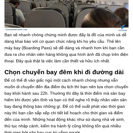
Bạn sẽ nhanh chóng chứng minh được đấy là đồ của mình và dễ
dàng khai báo với cơ quan chức năng khi họ yêu cầu. Thẻ lên
máy bay (Boarding Pass) sẽ dễ dàng và nhanh hơn khi bạn cần
đưa ra cho nhân viên hàng không qua hình ảnh đã chụp trên điện
thoại. Đây quả thật là việc làm cần thiết và hữu ích nhất.
Chọn chuyến bay đêm khi đi đường dài
Để có thể đi vào giấc ngủ một cách nhanh chóng nhưng vẫn
muốn di chuyển đến địa điểm du lịch thì bạn nên lựa chọn chuyến
bay khởi hành sau 22h. Thường thì đây là thời điểm mà sân bay
hiếm khi được yên tĩnh và bạn có thể nghe rõ thấy nhân viên sân
bay đang thông báo những gì. Để có thể xuất phát vào thời gian
này thì bạn cần sắp xếp chi tiết kế hoạch cho thời gian và điểm
đến của mình. Những hoạt động khác như sử dụng nhà vệ sinh,
thủ tục nhập cảnh, kiểm tra hành lý cũng không tốn quá nhiều
thời gian bởi sân bay cực kỳ vắng người.