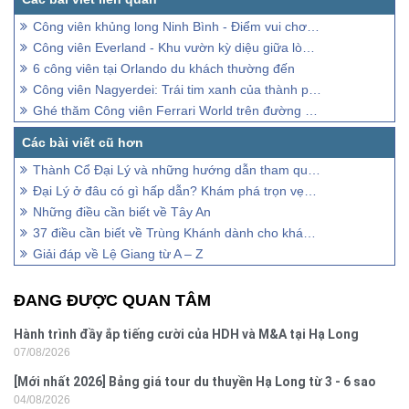
Công viên khủng long Ninh Bình - Điểm vui chơi ấn tượng, hấp dẫn
Công viên Everland - Khu vườn kỳ diệu giữa lòng Hàn Quốc
6 công viên tại Orlando du khách thường đến
Công viên Nagyerdei: Trái tim xanh của thành phố Debrecen
Ghé thăm Công viên Ferrari World trên đường đến Abu Dhabi
Thành Cổ Đại Lý và những hướng dẫn tham quan chi tiết
Đại Lý ở đâu có gì hấp dẫn? Khám phá trọn vẹn từ A-Z
Những điều cần biết về Tây An
37 điều cần biết về Trùng Khánh dành cho khách đi tự túc
Giải đáp về Lệ Giang từ A – Z
ĐANG ĐƯỢC QUAN TÂM
Hành trình đầy ắp tiếng cười của HDH và M&A tại Hạ Long
07/08/2026
[Mới nhất 2026] Bảng giá tour du thuyền Hạ Long từ 3 - 6 sao
04/08/2026