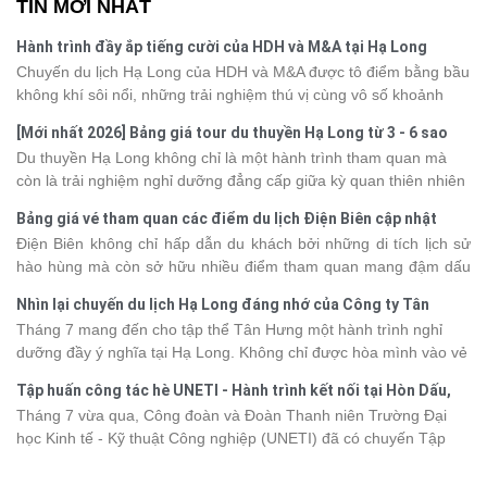
TIN MỚI NHẤT
Hành trình đầy ắp tiếng cười của HDH và M&A tại Hạ Long
Chuyến du lịch Hạ Long của HDH và M&A được tô điểm bằng bầu
không khí sôi nổi, những trải nghiệm thú vị cùng vô số khoảnh
khắc đáng nhớ. Từ vẻ đẹp của kỳ quan thiên nhiên đến những
[Mới nhất 2026] Bảng giá tour du thuyền Hạ Long từ 3 - 6 sao
phút giây đồng hành bên nhau, tất cả đã tạo nên một chuyến đi
Du thuyền Hạ Long không chỉ là một hành trình tham quan mà
tràn đầy cảm xúc và dấu ấn khó quên.
còn là trải nghiệm nghỉ dưỡng đẳng cấp giữa kỳ quan thiên nhiên
thế giới. Tuy nhiên, mỗi hạng du thuyền sẽ có mức giá và dịch vụ
Bảng giá vé tham quan các điểm du lịch Điện Biên cập nhật
khác nhau, khiến nhiều du khách băn khoăn khi lựa chọn. Bài viết
2026
Điện Biên không chỉ hấp dẫn du khách bởi những di tích lịch sử
dưới đây sẽ cập nhật bảng giá tour du thuyền Hạ Long mới nhất
hào hùng mà còn sở hữu nhiều điểm tham quan mang đậm dấu
2026 từ 3 - 6 sao, giúp bạn dễ dàng so sánh và tìm được hành
ấn văn hóa và thiên nhiên Tây Bắc. Nếu đang lên kế hoạch khám
trình phù hợp với nhu cầu cũng như ngân sách.
Nhìn lại chuyến du lịch Hạ Long đáng nhớ của Công ty Tân
phá vùng đất này, việc cập nhật trước giá vé sẽ giúp bạn chủ
Hưng 2026
Tháng 7 mang đến cho tập thể Tân Hưng một hành trình nghỉ
động hơn trong lịch trình và chi phí. Cùng Vietsense Travel tham
dưỡng đầy ý nghĩa tại Hạ Long. Không chỉ được hòa mình vào vẻ
khảo bảng giá vé tham quan các điểm
du lịch Điện Biên
mới nhất
đẹp của di sản thiên nhiên thế giới, các thành viên còn có dịp gắn
năm 2026 ngay dưới đây.
Tập huấn công tác hè UNETI - Hành trình kết nối tại Hòn Dấu,
kết, sẻ chia và lưu giữ nhiều khoảnh khắc đáng nhớ. Hãy cùng
Đồ Sơn
Tháng 7 vừa qua, Công đoàn và Đoàn Thanh niên Trường Đại
nhìn lại chuyến đi ngập tràn niềm vui và những trải nghiệm khó
học Kinh tế - Kỹ thuật Công nghiệp (UNETI) đã có chuyến Tập
quên.
huấn công tác hè 2026 đầy ý nghĩa tại Hòn Dấu - Đồ Sơn. Không
chỉ là dịp nâng cao kỹ năng và chia sẻ kinh nghiệm công tác,