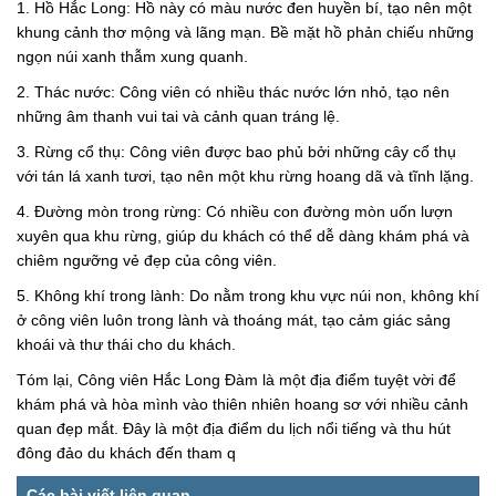
1. Hồ Hắc Long: Hồ này có màu nước đen huyền bí, tạo nên một
khung cảnh thơ mộng và lãng mạn. Bề mặt hồ phản chiếu những
ngọn núi xanh thẫm xung quanh.
2. Thác nước: Công viên có nhiều thác nước lớn nhỏ, tạo nên
những âm thanh vui tai và cảnh quan tráng lệ.
3. Rừng cổ thụ: Công viên được bao phủ bởi những cây cổ thụ
với tán lá xanh tươi, tạo nên một khu rừng hoang dã và tĩnh lặng.
4. Đường mòn trong rừng: Có nhiều con đường mòn uốn lượn
xuyên qua khu rừng, giúp du khách có thể dễ dàng khám phá và
chiêm ngưỡng vẻ đẹp của công viên.
5. Không khí trong lành: Do nằm trong khu vực núi non, không khí
ở công viên luôn trong lành và thoáng mát, tạo cảm giác sảng
khoái và thư thái cho du khách.
Tóm lại, Công viên Hắc Long Đàm là một địa điểm tuyệt vời để
khám phá và hòa mình vào thiên nhiên hoang sơ với nhiều cảnh
quan đẹp mắt. Đây là một địa điểm du lịch nổi tiếng và thu hút
đông đảo du khách đến tham q