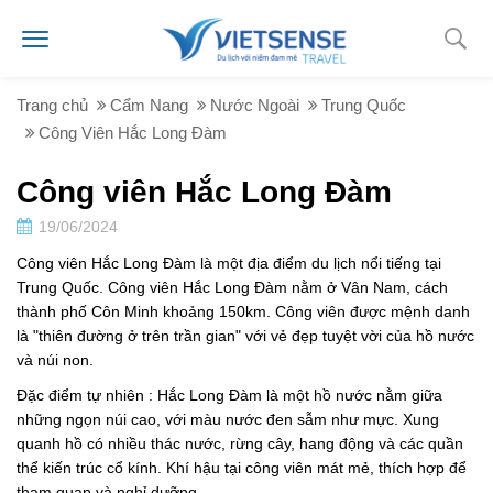
Trang chủ
Cẩm Nang
Nước Ngoài
Trung Quốc
Công Viên Hắc Long Đàm
Công viên Hắc Long Đàm
19/06/2024
Công viên Hắc Long Đàm là một địa điểm du lịch nổi tiếng tại
Trung Quốc. Công viên Hắc Long Đàm nằm ở Vân Nam, cách
thành phố Côn Minh khoảng 150km. Công viên được mệnh danh
là "thiên đường ở trên trần gian" với vẻ đẹp tuyệt vời của hồ nước
và núi non.
Đặc điểm tự nhiên : Hắc Long Đàm là một hồ nước nằm giữa
những ngọn núi cao, với màu nước đen sẫm như mực. Xung
quanh hồ có nhiều thác nước, rừng cây, hang động và các quần
thể kiến trúc cổ kính. Khí hậu tại công viên mát mẻ, thích hợp để
tham quan và nghỉ dưỡng.