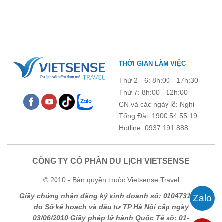
chương trình còn mang đến những hoạt động giao lưu sôi nổi,
góp phần gắn kết tập thể và lưu giữ nhiều kỷ niệm đáng nhớ.
THỜI GIAN LÀM VIỆC
Thứ 2 - 6: 8h:00 - 17h:30
Thứ 7: 8h:00 - 12h:00
CN và các ngày lễ: Nghỉ
Tổng Đài: 1900 54 55 19
Hotline: 0937 191 888
CÔNG TY CỔ PHẦN DU LỊCH VIETSENSE
© 2010 - Bản quyền thuộc Vietsense Travel
Giấy chứng nhận đăng ký kinh doanh số: 0104731205
do Sở kế hoạch và đầu tư TP Hà Nội cấp ngày
03/06/2010 Giấy phép lữ hành Quốc Tế số: 01-