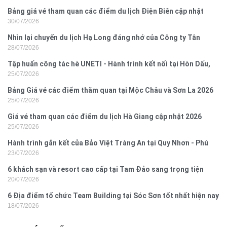
Bảng giá vé tham quan các điểm du lịch Điện Biên cập nhật
30/07/2026
2026
Nhìn lại chuyến du lịch Hạ Long đáng nhớ của Công ty Tân
28/07/2026
Hưng 2026
Tập huấn công tác hè UNETI - Hành trình kết nối tại Hòn Dấu,
25/07/2026
Đồ Sơn
Bảng Giá vé các điểm thăm quan tại Mộc Châu và Sơn La 2026
25/07/2026
Giá vé tham quan các điểm du lịch Hà Giang cập nhật 2026
25/07/2026
Hành trình gắn kết của Bảo Việt Tràng An tại Quy Nhơn - Phú
23/07/2026
Yên
6 khách sạn và resort cao cấp tại Tam Đảo sang trọng tiện
20/07/2026
nghi
6 Địa điểm tổ chức Team Building tại Sóc Sơn tốt nhất hiện nay
18/07/2026