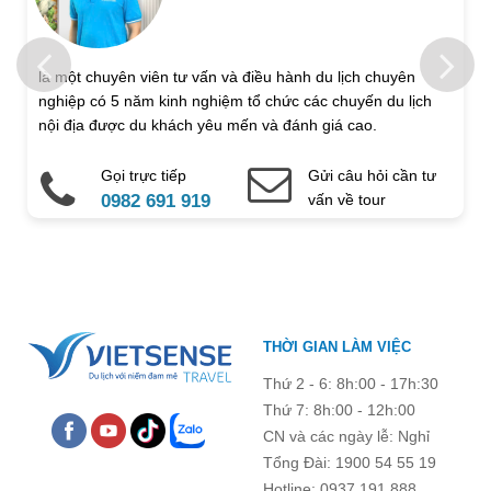
Họ và tên
là một chuyên viên tư vấn và điều hành du lịch chuyên
nghiệp có 5 năm kinh nghiệm tổ chức các chuyến du lịch
Địa chỉ liên hệ
nội địa được du khách yêu mến và đánh giá cao.
Gọi trực tiếp
Gửi câu hỏi cần tư
Điện thoại di động
Email
0982 691 919
vấn về tour
Ghi chú thêm
Chú ý: Trường mang dấu (
*
) là bắt buộc. Vui lòng không để
THỜI GIAN LÀM VIỆC
trống !
Thứ 2 - 6: 8h:00 - 17h:30
Thứ 7: 8h:00 - 12h:00
CN và các ngày lễ: Nghỉ
Tổng Đài: 1900 54 55 19
Hotline: 0937 191 888