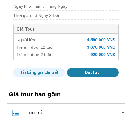
Ngày khởi hành:
Hàng Ngày
Thời gian:
3 Ngày 2 Đêm
Giá Tour
Người lớn:
4,590,000 VNĐ
Trẻ em dưới 12 tuổi:
3,670,000 VNĐ
Trẻ em dưới 2 tuổi:
920,000 VNĐ
Tải bảng giá chi tiết
Đặt tour
Giá tour bao gồm
Lưu trú
02 đêm nghỉ tại Seahore Resort – tiêu chuẩn 4 sao
02 bữa ăn sáng tại nhà hàng của resort –