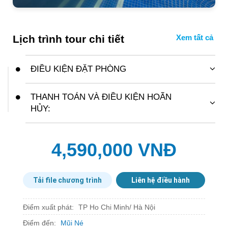
Lịch trình tour chi tiết
ĐIỀU KIỆN ĐẶT PHÒNG
Áp dụng combo cho đến 31/03/2021
Áp dụng cho 2 khách/ phòng
THANH TOÁN VÀ ĐIỀU KIỆN HOÃN
Cuối tuần thứ 6,7 có phụ thu
HỦY:
Thanh toán 100% ngay sau khi có xác nhận đặt
phòng.
Không hoàn, hủy trong mọi trường hợp
4,590,000 VNĐ
Đổi ngày: Mất phí đổi theo quy định của hãng
hàng không và khách sạn.
Tải file chương trình
Liên hệ điều hành
Điểm xuất phát:
TP Ho Chi Minh/ Hà Nội
Điểm đến:
Mũi Né