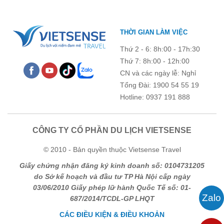
Số người lớn
THỜI GIAN LÀM VIỆC
Trẻ em 1 đến 5 tuổi
Trẻ em 6 đến 12 tuổi
Thứ 2 - 6: 8h:00 - 17h:30
Thứ 7: 8h:00 - 12h:00
CN và các ngày lễ: Nghỉ
Họ và tên
Tổng Đài: 1900 54 55 19
Hotline: 0937 191 888
Địa chỉ liên hệ
CÔNG TY CỔ PHẦN DU LỊCH VIETSENSE
Điện thoại di động
Email
© 2010 - Bản quyền thuộc Vietsense Travel
Ghi chú thêm
Giấy chứng nhận đăng ký kinh doanh số: 0104731205
do Sở kế hoạch và đầu tư TP Hà Nội cấp ngày
03/06/2010 Giấy phép lữ hành Quốc Tế số: 01-
687/2014/TCDL-GP LHQT
Chú ý: Trường mang dấu (
*
) là bắt buộc. Vui lòng không để
CÁC ĐIỀU KIỆN & ĐIỀU KHOẢN
trống !