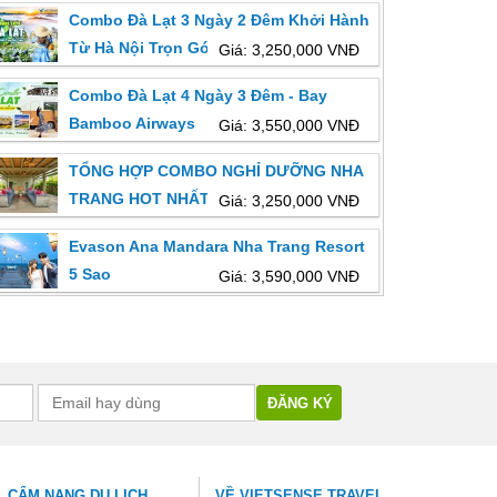
Combo Đà Lạt 3 Ngày 2 Đêm Khởi Hành
Từ Hà Nội Trọn Gói Giá Rẻ
Giá: 3,250,000 VNĐ
Combo Đà Lạt 4 Ngày 3 Đêm - Bay
Bamboo Airways
Giá: 3,550,000 VNĐ
TỔNG HỢP COMBO NGHỈ DƯỠNG NHA
TRANG HOT NHẤT
Giá: 3,250,000 VNĐ
Evason Ana Mandara Nha Trang Resort
5 Sao
Giá: 3,590,000 VNĐ
CẨM NANG DU LỊCH
VỀ VIETSENSE TRAVEL