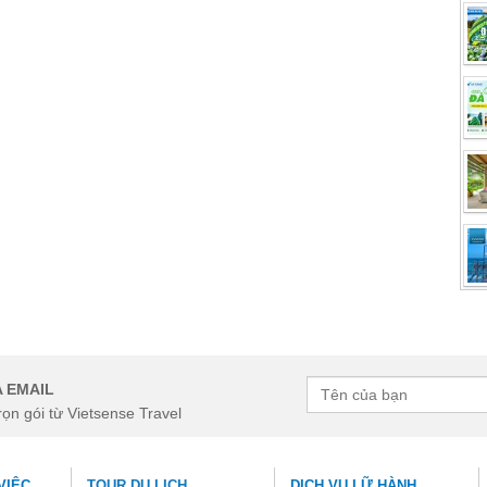
Ngày kết thúc
tuổi
Trẻ em 6 đến 12 tuổi
 EMAIL
rọn gói từ Vietsense Travel
Email
VIỆC
TOUR DU LỊCH
DỊCH VỤ LỮ HÀNH