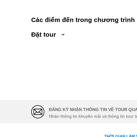
Các điểm đến trong chương trình
Đặt tour
Ngày khởi hành
Số người lớn
Trẻ em 1 đến 5 
Họ và tên
Địa chỉ liên hệ
ĐĂNG KÝ NHẬN THÔNG TIN VỀ TOUR QUA
Nhận thông tin khuyến mãi và thông tin tour t
Điện thoại di động
THỜI GIAN LÀM 