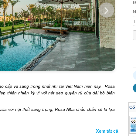
Đ
N
T
o cấp và sang trọng nhất nhì tại Việt Nam hiện nay. Rosa
ẹp thiên nhiên kỳ vĩ với nét đẹp quyến rũ của dải bờ biển
Có
la với nội thất sang trọng, Rosa Alba chắc chắn sẽ là lựa