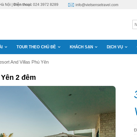
Hà Nội |
Điện thoại:
024 3972 8289
info@vietsensetravel.com
ÀI
TOUR THEO CHỦ ĐỀ
KHÁCH SẠN
DỊCH VỤ
sort And Villas Phú Yên
ú Yên 2 đêm
Đ