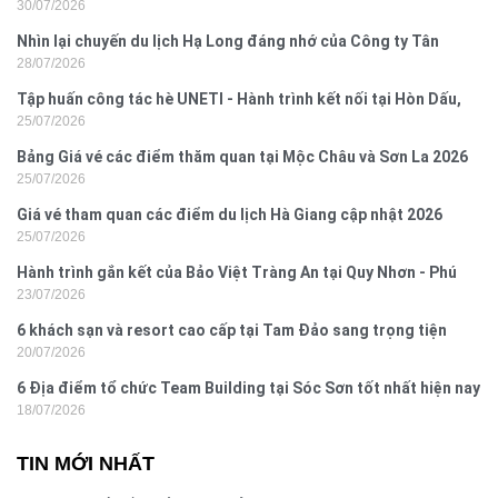
30/07/2026
2026
Nhìn lại chuyến du lịch Hạ Long đáng nhớ của Công ty Tân
28/07/2026
Hưng 2026
Tập huấn công tác hè UNETI - Hành trình kết nối tại Hòn Dấu,
25/07/2026
Đồ Sơn
Bảng Giá vé các điểm thăm quan tại Mộc Châu và Sơn La 2026
25/07/2026
Giá vé tham quan các điểm du lịch Hà Giang cập nhật 2026
25/07/2026
Hành trình gắn kết của Bảo Việt Tràng An tại Quy Nhơn - Phú
23/07/2026
Yên
6 khách sạn và resort cao cấp tại Tam Đảo sang trọng tiện
20/07/2026
nghi
6 Địa điểm tổ chức Team Building tại Sóc Sơn tốt nhất hiện nay
18/07/2026
TIN MỚI NHẤT