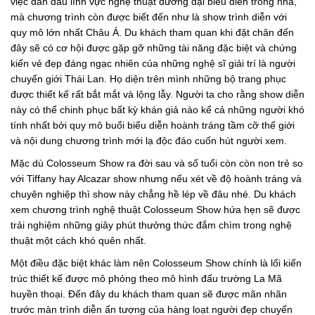
việc dẫn đầu lĩnh vực nghệ thuật đương đại biểu diễn trong nhà,
mà chương trình còn được biết đến như là show trình diễn với
quy mô lớn nhất Châu Á. Du khách tham quan khi đặt chân đến
đây sẽ có cơ hội được gặp gỡ những tài năng đặc biệt và chứng
kiến vẻ đẹp đáng ngạc nhiên của những nghệ sĩ giải trí là người
chuyển giới Thái Lan. Họ diện trên mình những bộ trang phục
được thiết kế rất bắt mắt và lộng lẫy. Người ta cho rằng show diễn
này có thể chinh phục bất kỳ khán giả nào kể cả những người khó
tính nhất bởi quy mô buổi biểu diễn hoành tráng tầm cỡ thế giới
và nội dung chương trình mới lạ độc đáo cuốn hút người xem.
Mặc dù Colosseum Show ra đời sau và số tuổi còn còn non trẻ so
với Tiffany hay Alcazar show nhưng nếu xét về độ hoành tráng và
chuyên nghiệp thì show này chẳng hề lép về đâu nhé. Du khách
xem chương trình nghệ thuật Colosseum Show hứa hẹn sẽ được
trải nghiệm những giây phút thưởng thức đắm chìm trong nghệ
thuật một cách khó quên nhất.
Một điều đặc biệt khác làm nên Colosseum Show chính là lối kiến
trúc thiết kế được mô phỏng theo mô hình đấu trường La Mã
huyền thoại. Đến đây du khách tham quan sẽ được mãn nhãn
trước màn trình diễn ấn tượng của hàng loạt người đẹp chuyển