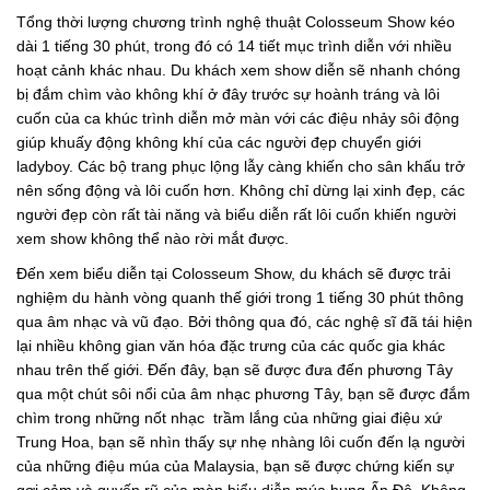
Tổng thời lượng chương trình nghệ thuật Colosseum Show kéo
dài 1 tiếng 30 phút, trong đó có 14 tiết mục trình diễn với nhiều
hoạt cảnh khác nhau. Du khách xem show diễn sẽ nhanh chóng
bị đắm chìm vào không khí ở đây trước sự hoành tráng và lôi
cuốn của ca khúc trình diễn mở màn với các điệu nhảy sôi động
giúp khuấy động không khí của các người đẹp chuyển giới
ladyboy. Các bộ trang phục lộng lẫy càng khiến cho sân khấu trở
nên sống động và lôi cuốn hơn. Không chỉ dừng lại xinh đẹp, các
người đẹp còn rất tài năng và biểu diễn rất lôi cuốn khiến người
xem show không thể nào rời mắt được.
Đến xem biểu diễn tại Colosseum Show, du khách sẽ được trải
nghiệm du hành vòng quanh thế giới trong 1 tiếng 30 phút thông
qua âm nhạc và vũ đạo. Bởi thông qua đó, các nghệ sĩ đã tái hiện
lại nhiều không gian văn hóa đặc trưng của các quốc gia khác
nhau trên thế giới. Đến đây, bạn sẽ được đưa đến phương Tây
qua một chút sôi nổi của âm nhạc phương Tây, bạn sẽ được đắm
chìm trong những nốt nhạc trầm lắng của những giai điệu xứ
Trung Hoa, bạn sẽ nhìn thấy sự nhẹ nhàng lôi cuốn đến lạ người
của những điệu múa của Malaysia, bạn sẽ được chứng kiến sự