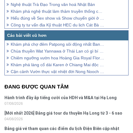
Nghệ thuật Trà Đạo Trong văn hoá Nhật Bản
Khám phá nghệ thuật làm thảm truyền thống của Thổ Nhĩ Kỳ
Hiểu đúng về Sex show và Show chuyển giới ở Thái Lan
Công ty tư vấn địa Kỹ thuật HEC du lịch Cát Bà 2026
Khám phá chợ đêm Patpong sôi động nhất Bangkok
Chùa thuyền Wat Yannawa ở Thái Lan có gì bí ẩn? Giải mã ngay!
Chiêm ngưỡng vườn hoa Hoàng Gia Royal Flora Chiang Mai
Khám phá làng cổ dài Karen ở Chiang Mai độc đáo có 102
Cận cảnh Vườn thực vật nhiệt đới Nong Nooch ở Pattaya
ĐANG ĐƯỢC QUAN TÂM
Hành trình đầy ắp tiếng cười của HDH và M&A tại Hạ Long
07/08/2026
[Mới nhất 2026] Bảng giá tour du thuyền Hạ Long từ 3 - 6 sao
04/08/2026
Bảng giá vé tham quan các điểm du lịch Điện Biên cập nhật