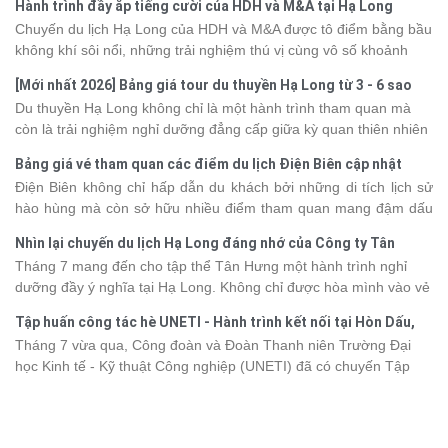
Hành trình đầy ắp tiếng cười của HDH và M&A tại Hạ Long
Chuyến du lịch Hạ Long của HDH và M&A được tô điểm bằng bầu
không khí sôi nổi, những trải nghiệm thú vị cùng vô số khoảnh
khắc đáng nhớ. Từ vẻ đẹp của kỳ quan thiên nhiên đến những
[Mới nhất 2026] Bảng giá tour du thuyền Hạ Long từ 3 - 6 sao
phút giây đồng hành bên nhau, tất cả đã tạo nên một chuyến đi
Du thuyền Hạ Long không chỉ là một hành trình tham quan mà
tràn đầy cảm xúc và dấu ấn khó quên.
còn là trải nghiệm nghỉ dưỡng đẳng cấp giữa kỳ quan thiên nhiên
thế giới. Tuy nhiên, mỗi hạng du thuyền sẽ có mức giá và dịch vụ
Bảng giá vé tham quan các điểm du lịch Điện Biên cập nhật
khác nhau, khiến nhiều du khách băn khoăn khi lựa chọn. Bài viết
2026
Điện Biên không chỉ hấp dẫn du khách bởi những di tích lịch sử
dưới đây sẽ cập nhật bảng giá tour du thuyền Hạ Long mới nhất
hào hùng mà còn sở hữu nhiều điểm tham quan mang đậm dấu
2026 từ 3 - 6 sao, giúp bạn dễ dàng so sánh và tìm được hành
ấn văn hóa và thiên nhiên Tây Bắc. Nếu đang lên kế hoạch khám
trình phù hợp với nhu cầu cũng như ngân sách.
Nhìn lại chuyến du lịch Hạ Long đáng nhớ của Công ty Tân
phá vùng đất này, việc cập nhật trước giá vé sẽ giúp bạn chủ
Hưng 2026
Tháng 7 mang đến cho tập thể Tân Hưng một hành trình nghỉ
động hơn trong lịch trình và chi phí. Cùng Vietsense Travel tham
dưỡng đầy ý nghĩa tại Hạ Long. Không chỉ được hòa mình vào vẻ
khảo bảng giá vé tham quan các điểm
du lịch Điện Biên
mới nhất
đẹp của di sản thiên nhiên thế giới, các thành viên còn có dịp gắn
năm 2026 ngay dưới đây.
Tập huấn công tác hè UNETI - Hành trình kết nối tại Hòn Dấu,
kết, sẻ chia và lưu giữ nhiều khoảnh khắc đáng nhớ. Hãy cùng
Đồ Sơn
Tháng 7 vừa qua, Công đoàn và Đoàn Thanh niên Trường Đại
nhìn lại chuyến đi ngập tràn niềm vui và những trải nghiệm khó
học Kinh tế - Kỹ thuật Công nghiệp (UNETI) đã có chuyến Tập
quên.
huấn công tác hè 2026 đầy ý nghĩa tại Hòn Dấu - Đồ Sơn. Không
chỉ là dịp nâng cao kỹ năng và chia sẻ kinh nghiệm công tác,
chương trình còn mang đến những hoạt động giao lưu sôi nổi,