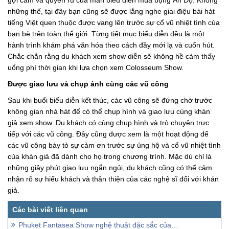
gợi cảm và quyến rũ của màn biểu diễn múa bụng Ấn Độ. Không
những thế, tại đây bạn cũng sẽ được lắng nghe giai điệu bài hát
tiếng Việt quen thuộc được vang lên trước sự cổ vũ nhiệt tình của
bạn bè trên toàn thế giới. Từng tiết mục biểu diễn đều là một
hành trình khám phá văn hóa theo cách đầy mới lạ và cuốn hút.
Chắc chắn rằng du khách xem show diễn sẽ không hề cảm thấy
uổng phí thời gian khi lựa chọn xem Colosseum Show.
Được giao lưu và chụp ảnh cùng các vũ công
Sau khi buổi biểu diễn kết thúc, các vũ công sẽ đứng chờ trước
không gian nhà hát để có thể chụp hình và giao lưu cùng khán
giả xem show. Du khách có cùng chụp hình và trò chuyện trực
tiếp với các vũ công. Đây cũng được xem là một hoạt động để
các vũ công bày tỏ sự cảm ơn trước sự ủng hộ và cổ vũ nhiệt tình
của khán giả đã dành cho họ trong chương trình. Mặc dù chỉ là
những giây phút giao lưu ngắn ngủi, du khách cũng có thể cảm
nhận rõ sự hiếu khách và thân thiện của các nghệ sĩ đối với khán
giả.
Phuket Fantasea Show nghệ thuật đặc sắc của người Thái