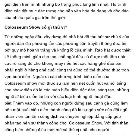
giới diện trên mình những bộ trang phục lung linh nhất. Họ trình
diễn các tiết mục đặc trưng cho nền văn hóa đa dạng và độc đáo
của nhiều quốc gia trên thế giới.
Colosseum Show có gì thú vị?
Từ những ngày đầu xây dựng thì nhà hát đã thu hút sự chú ý của
người dân địa phương lẫn các phương tiện truyền thông đưa tin
bởi quy mô hoành tráng và khổng lồ của mình. Rạp hát được thiết
kế thông minh giúp cho mọi chỗ ngồi đều có được một tầm nhìn
cực rõ ràng dù cho không may nếu hết các hàng ghế đầu bạn
phải ngồi ở hàng ghế cuối cùng thì cũng có thể thưởng thức trọn
vẹn buổi diễn. Ngoài ra các chương trình biểu diễn của
Colosseum show mới thực sự làm nên nét cuốn hút và nổi tiếng
cho show diễn đó là các màn biểu diễn độc đáo, sáng tạo, những
nghệ sĩ biểu diễn tài ba với các loại hình nghệ thuật đặc
biệt.Thêm vào đó, những con người đứng sau cánh gà cũng làm
nên một buổi biểu diễn thành công đó là sự góp sức của đội ngũ
nhân viên tận tâm cùng dịch vụ chuyên nghiệp đẳng cấp góp
phần tạo nên sự thành công cho Colosseum Show. Với tinh thần
cống hiến những điều mới mẻ và thú vị nhất cho người