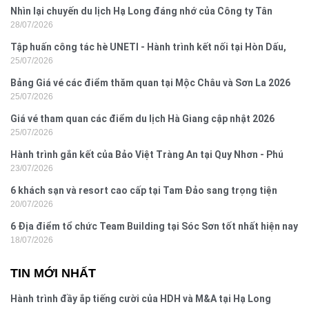
Nhìn lại chuyến du lịch Hạ Long đáng nhớ của Công ty Tân
28/07/2026
Hưng 2026
Tập huấn công tác hè UNETI - Hành trình kết nối tại Hòn Dấu,
25/07/2026
Đồ Sơn
Bảng Giá vé các điểm thăm quan tại Mộc Châu và Sơn La 2026
25/07/2026
Giá vé tham quan các điểm du lịch Hà Giang cập nhật 2026
25/07/2026
Hành trình gắn kết của Bảo Việt Tràng An tại Quy Nhơn - Phú
23/07/2026
Yên
6 khách sạn và resort cao cấp tại Tam Đảo sang trọng tiện
20/07/2026
nghi
6 Địa điểm tổ chức Team Building tại Sóc Sơn tốt nhất hiện nay
18/07/2026
TIN MỚI NHẤT
Hành trình đầy ắp tiếng cười của HDH và M&A tại Hạ Long