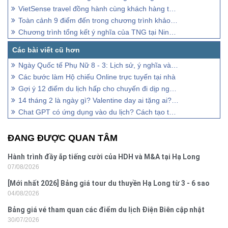
VietSense travel đồng hành cùng khách hàng tại Travel Fest 2019
Toàn cảnh 9 điểm đến trong chương trình khảo sát Sơn La 2022
Chương trình tổng kết ý nghĩa của TNG tại Ninh Bình
Ngày Quốc tế Phụ Nữ 8 - 3: Lịch sử, ý nghĩa và lời chúc hay
Các bước làm Hộ chiếu Online trực tuyến tại nhà
Gợi ý 12 điểm du lịch hấp cho chuyến đi dịp nghỉ lễ 30/4 -1/5/2023
14 tháng 2 là ngày gì? Valentine day ai tặng ai? Quà gì?
Chat GPT có ứng dụng vào du lịch? Cách tạo tài khoản và sử dụng
ĐANG ĐƯỢC QUAN TÂM
Hành trình đầy ắp tiếng cười của HDH và M&A tại Hạ Long
07/08/2026
[Mới nhất 2026] Bảng giá tour du thuyền Hạ Long từ 3 - 6 sao
04/08/2026
Bảng giá vé tham quan các điểm du lịch Điện Biên cập nhật
30/07/2026
2026