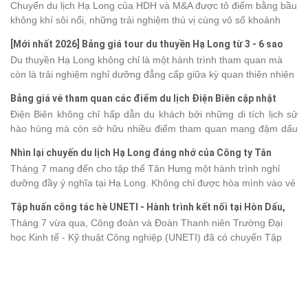
Chuyến du lịch Hạ Long của HDH và M&A được tô điểm bằng bầu
không khí sôi nổi, những trải nghiệm thú vị cùng vô số khoảnh
khắc đáng nhớ. Từ vẻ đẹp của kỳ quan thiên nhiên đến những
[Mới nhất 2026] Bảng giá tour du thuyền Hạ Long từ 3 - 6 sao
phút giây đồng hành bên nhau, tất cả đã tạo nên một chuyến đi
Du thuyền Hạ Long không chỉ là một hành trình tham quan mà
tràn đầy cảm xúc và dấu ấn khó quên.
còn là trải nghiệm nghỉ dưỡng đẳng cấp giữa kỳ quan thiên nhiên
thế giới. Tuy nhiên, mỗi hạng du thuyền sẽ có mức giá và dịch vụ
Bảng giá vé tham quan các điểm du lịch Điện Biên cập nhật
khác nhau, khiến nhiều du khách băn khoăn khi lựa chọn. Bài viết
2026
Điện Biên không chỉ hấp dẫn du khách bởi những di tích lịch sử
dưới đây sẽ cập nhật bảng giá tour du thuyền Hạ Long mới nhất
hào hùng mà còn sở hữu nhiều điểm tham quan mang đậm dấu
2026 từ 3 - 6 sao, giúp bạn dễ dàng so sánh và tìm được hành
ấn văn hóa và thiên nhiên Tây Bắc. Nếu đang lên kế hoạch khám
trình phù hợp với nhu cầu cũng như ngân sách.
Nhìn lại chuyến du lịch Hạ Long đáng nhớ của Công ty Tân
phá vùng đất này, việc cập nhật trước giá vé sẽ giúp bạn chủ
Hưng 2026
Tháng 7 mang đến cho tập thể Tân Hưng một hành trình nghỉ
động hơn trong lịch trình và chi phí. Cùng Vietsense Travel tham
dưỡng đầy ý nghĩa tại Hạ Long. Không chỉ được hòa mình vào vẻ
khảo bảng giá vé tham quan các điểm
du lịch Điện Biên
mới nhất
đẹp của di sản thiên nhiên thế giới, các thành viên còn có dịp gắn
năm 2026 ngay dưới đây.
Tập huấn công tác hè UNETI - Hành trình kết nối tại Hòn Dấu,
kết, sẻ chia và lưu giữ nhiều khoảnh khắc đáng nhớ. Hãy cùng
Đồ Sơn
Tháng 7 vừa qua, Công đoàn và Đoàn Thanh niên Trường Đại
nhìn lại chuyến đi ngập tràn niềm vui và những trải nghiệm khó
học Kinh tế - Kỹ thuật Công nghiệp (UNETI) đã có chuyến Tập
quên.
huấn công tác hè 2026 đầy ý nghĩa tại Hòn Dấu - Đồ Sơn. Không
chỉ là dịp nâng cao kỹ năng và chia sẻ kinh nghiệm công tác,
chương trình còn mang đến những hoạt động giao lưu sôi nổi,
góp phần gắn kết tập thể và lưu giữ nhiều kỷ niệm đáng nhớ.