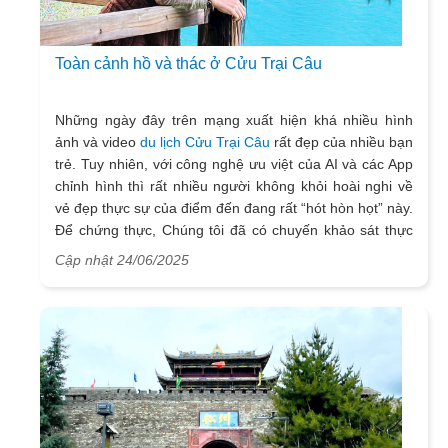
Toàn cảnh hồ và thác ở Cửu Trại Câu
Những ngày đây trên mạng xuất hiện khá nhiều hình
ảnh và video
du lịch Cửu Trại Câu
rất đẹp của nhiều bạn
trẻ. Tuy nhiên, với công nghệ ưu việt của AI và các App
chỉnh hình thì rất nhiều người không khỏi hoài nghi về
vẻ đẹp thực sự của điểm đến đang rất “hót hòn họt” này.
Để chứng thực, Chúng tôi đã có chuyến khảo sát thực
địa tại Cửu Trại và đã chụp lại toàn cảnh các điểm thăm
Cập nhật 24/06/2025
quan, checkin hồ, thác nổi tiếng trong vùng thung lũng 9
làng của tộc người Tạng ở vùng núi phía Tây Nam của
Trung Quốc. Hy vọng những thông tin và hình ảnh này
sẽ giúp các có cái nhìn và cảm nhận chính xác về điểm
du lịch Cửu Trại Câu, thuộc tỉnh Tứ Xuyên, Trung Quốc.
Đồng thời cũng là hướng dẫn nho nhỏ cho bạn để sắp
xếp lịch trình thăm quan 9 điểm nổi bật ở 2 nhánh của
khu du lịch sinh thái rộng lớn này.