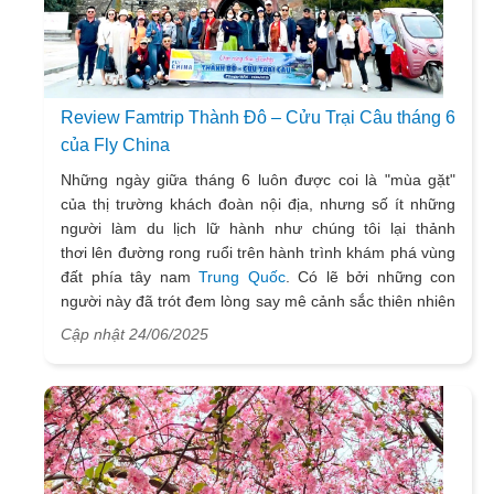
Review Famtrip Thành Đô – Cửu Trại Câu tháng 6
của Fly China
Những ngày giữa tháng 6 luôn được coi là "mùa gặt"
của thị trường khách đoàn nội địa, nhưng số ít những
người làm du lịch lữ hành như chúng tôi lại thảnh
thơi lên đường rong ruổi trên hành trình khám phá vùng
đất phía tây nam
Trung Quốc
. Có lẽ bởi những con
người này đã trót đem lòng say mê cảnh sắc thiên nhiên
và văn hóa Trung Hoa. Chúng tôi từng khao khát một
Cập nhật 24/06/2025
lần được du ngoạn Cửu Trại để check-in bên những hồ
nước trong xanh ngọc bích ẩn hiện dưới những ngọn
núi nhấp nhô trong lòng thung lũng kỳ ảo. Những tâm
hồn thổn thức muốn đặt chân đến Thành Đô nổi tiếng
bởi loài "quốc bảo" gấu trúc dễ thương, những món ăn
cay tê đặc trưng ẩm thực Tứ Xuyên cùng vẻ đẹp an yên,