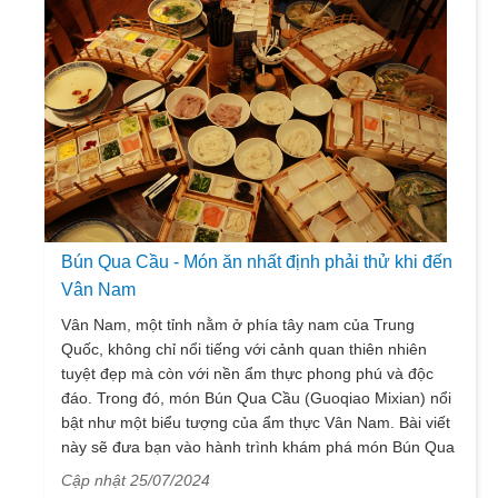
Bún Qua Cầu - Món ăn nhất định phải thử khi đến
Vân Nam
Vân Nam, một tỉnh nằm ở phía tây nam của Trung
Quốc, không chỉ nổi tiếng với cảnh quan thiên nhiên
tuyệt đẹp mà còn với nền ẩm thực phong phú và độc
đáo. Trong đó, món Bún Qua Cầu (Guoqiao Mixian) nổi
bật như một biểu tượng của ẩm thực Vân Nam. Bài viết
này sẽ đưa bạn vào hành trình khám phá món Bún Qua
Cầu, đồng thời giới thiệu thêm về những điểm đến du
Cập nhật 25/07/2024
lịch tuyệt vời ở Vân Nam.