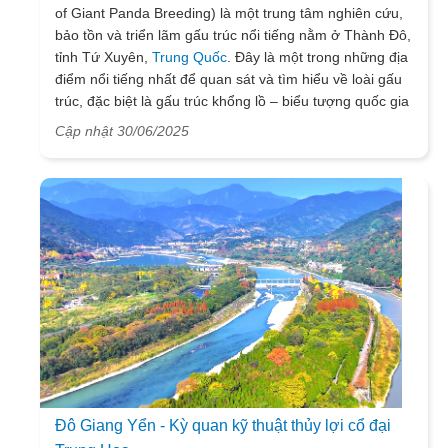
of Giant Panda Breeding) là một trung tâm nghiên cứu,
bảo tồn và triển lãm gấu trúc nổi tiếng nằm ở Thành Đô,
tỉnh Tứ Xuyên,
Trung Quốc
. Đây là một trong những địa
điểm nổi tiếng nhất để quan sát và tìm hiểu về loài gấu
trúc, đặc biệt là gấu trúc khổng lồ – biểu tượng quốc gia
của Trung Quốc.
Cập nhật 30/06/2025
Đô Giang Yển - Kỳ quan kỹ thuật thủy lợi cổ đại