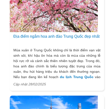
cổ kính. Đó là lý do chúng tôi đã bỏ qua những ngày cao
điểm du lịch biển hè để tham gia famtrip Thành Đô –
Cửu Trại Câu từ ngày 18 đến 23 tháng 6 do liên minh lữ
hành Fly China tổ chức. Vậy chuyến đi này diễn ra thể
nào, có gì đặc biệt? Hãy cùng tìm hiểu qua những
review dưới đây nhé!
Địa điểm ngắm hoa anh đào Trung Quốc đẹp nhất
Mùa xuân ở Trung Quốc không chỉ là thời điểm vạn vật
sinh sôi, khí hậu ôn hòa mà còn là mùa của những lễ
hội rực rỡ và cảnh sắc thiên nhiên tuyệt đẹp. Trong đó,
hoa anh đào chính là biểu tượng đặc trưng của mùa
xuân, thu hút hàng triệu du khách đến thưởng ngoạn.
Nếu bạn đang lên kế hoạch
du lịch Trung Quốc
vào
mùa xuân, đừng bỏ lỡ cơ hội chiêm ngưỡng những rừng
Cập nhật 28/02/2025
hoa anh đào khoe sắc tại 5 địa điểm đẹp nhất dưới đây!