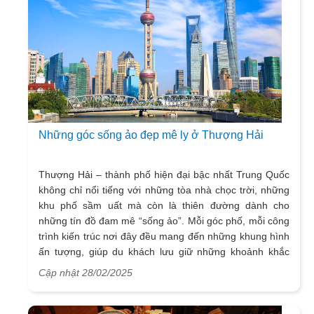
Những góc sống ảo đẹp mê ly ở Thượng Hải
Thượng Hải – thành phố hiện đại bậc nhất Trung Quốc
không chỉ nổi tiếng với những tòa nhà chọc trời, những
khu phố sầm uất mà còn là thiên đường dành cho
những tín đồ đam mê “sống ảo”. Mỗi góc phố, mỗi công
trình kiến trúc nơi đây đều mang đến những khung hình
ấn tượng, giúp du khách lưu giữ những khoảnh khắc
đẹp nhất. Nếu bạn đang tìm kiếm những địa điểm lý
Cập nhật 28/02/2025
tưởng để check-in, đừng bỏ lỡ 5 điểm du lịch siêu “hot”
dưới đây!