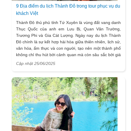
9 Địa điểm du lịch Thành Đô trong tour phục vụ du
khách Việt
Thành Đô thủ phủ tỉnh Tứ Xuyên là vùng đất vang danh
Thục Quốc của anh em Lưu Bị, Quan Văn Trường,
Trương Phi và Gia Cát Lượng. Ngày nay du lịch Thành
Đô chính là sự kết hợp hài hòa giữa thiên nhiên, lịch sử,
văn hóa, ẩm thực và con người, tạo nên một thành phố
không chỉ thu hút bởi cảnh quan mà còn sâu sắc bởi giá
trị truyền thống và nét hiện đại phồn thịnh. Đây thực sự
Cập nhật 25/06/2025
là điểm đến lý tưởng cho những ai muốn khám phá
Trung Quốc theo cách chân thực và gần gũi nhất. Hãy
cùng VietSense khám phá những địa danh nổi tiếng có
trong các
tour Thành Đô - Cửu Trại Câu
phục vụ du
khách Việt.