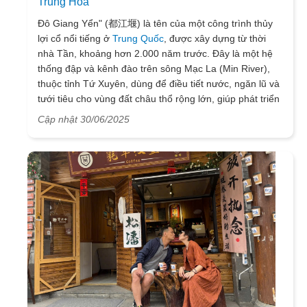
Trung Hoa
Đô Giang Yển" (都江堰) là tên của một công trình thủy
lợi cổ nổi tiếng ở
Trung Quốc
, được xây dựng từ thời
nhà Tần, khoảng hơn 2.000 năm trước. Đây là một hệ
thống đập và kênh đào trên sông Mạc La (Min River),
thuộc tỉnh Tứ Xuyên, dùng để điều tiết nước, ngăn lũ và
tưới tiêu cho vùng đất châu thổ rộng lớn, giúp phát triển
nông nghiệp và sinh hoạt cho người dân địa
Cập nhật 30/06/2025
phương. Đô Giang Yển được xem là một kỳ quan kỹ
thuật thủy lợi cổ đại, có vai trò quan trọng trong việc
thúc đẩy sự phát triển kinh tế xã hội ở khu vực Tứ
Xuyên và cũng là minh chứng cho trình độ kỹ thuật thủy
lợi tiên tiến của người xưa. Hiện nay, Đô Giang Yển
cũng được UNESCO công nhận là Di sản Văn hóa Thế
giới.