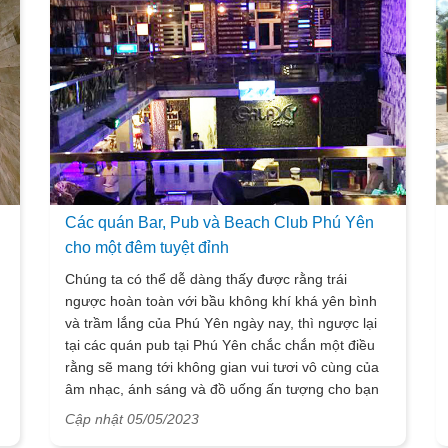
phải thử khi có cơ hội được đến với xứ hoa vàng cỏ
xanh xinh đẹp này. Bài viết này của chúng tôi chắc
chắn sẽ mang đến những thông tin đầy đủ và
review tất tần tật những đặc sản Phú Yên để du
khách sẽ có được cho chính bản thân mình một
hành trình ẩm thực trọn vẹn khi đến nơi đây nhé!
Các quán Bar, Pub và Beach Club Phú Yên
cho một đêm tuyệt đỉnh
Chúng ta có thể dễ dàng thấy được rằng trái
ngược hoàn toàn với bầu không khí khá yên bình
và trầm lắng của Phú Yên ngày nay, thì ngược lại
tại các quán pub tại Phú Yên chắc chắn một điều
rằng sẽ mang tới không gian vui tươi vô cùng của
âm nhạc, ánh sáng và đồ uống ấn tượng cho bạn
những trải nghiệm tuyệt vời khi có cơ hội được đặt
Cập nhật 05/05/2023
chân đến nơi đây. Chính vì thế sau đây Vietsense