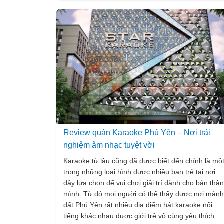
mình dự định du lịch tới xứ “hoa vàng trên cỏ xanh
này thì ai trong chúng ta nhất định cũng đừng bao
giờ quên bỏ túi cho mình danh sách top những
resort Phú Yên đẹp nhất mà Vietsense travel muố
chia sẻ với mọi người ngay trong bài viết dưới đây,
chắc chắn những cái tên được chúng tôi nhắc tới
hôm nay cũng sẽ giúp bạn có thể nhanh chóng tì
kiếm được chốn dừng chân lý tưởng và tuyệt vời
nhất cho chuyến đi của bản thân và những người
thân yêu nhất của mình nhé!
Review quán Karaoke Phú Yên – Nơi trải
nghiệm âm nhạc tuyệt vời
Karaoke từ lâu cũng đã được biết đến chính là mộ
trong những loại hình được nhiều bạn trẻ tại nơi
đây lựa chọn để vui chơi giải trí dành cho bản thân
mình. Từ đó mọi người có thể thấy được nơi mảnh
đất Phú Yên rất nhiều địa điểm hát karaoke nổi
tiếng khác nhau được giới trẻ vô cùng yêu thích.