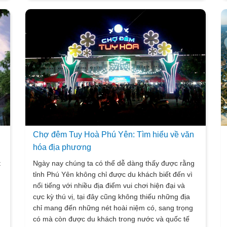
”
travel sẽ mang đến cho mọi người Danh sách quán
Bar, Pub và Beach Club ở Phú Yên ngày nay đang
có phong cách âm nhạc nhẹ nhàng, chúng ta đến
n
nơi đây để được tự mình nhâm nhi những ly
cocktail và tận hưởng không khí yên bình đầm ấm
thì còn gì bằng nữa đúng không nào?
m
Chợ đêm Tuy Hoà Phú Yên: Tìm hiểu về văn
hóa địa phương
t
Ngày nay chúng ta có thể dễ dàng thấy được rằng
tỉnh Phú Yên không chỉ được du khách biết đến vì
nổi tiếng với nhiều địa điểm vui chơi hiện đại và
cực kỳ thú vị, tại đây cũng không thiếu những địa
chỉ mang đến những nét hoài niệm có, sang trọng
có mà còn được du khách trong nước và quốc tế