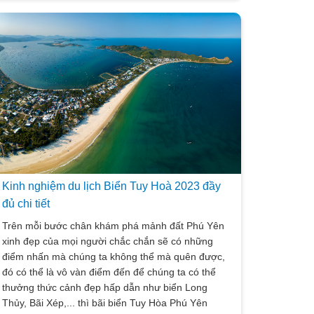
trong bài viết dưới đây Vietsense travel sẽ review
khách sạn Phú Yên và giới thiệu đến du khách
những điểm dừng chân chất lượng uy tín nhất để
có được cho mình một chuyến nghỉ dưỡng trên cả
tuyệt vời.
Kinh nghiệm du lịch Biển Tuy Hoà 2023 đầy
đủ chi tiết
Trên mỗi bước chân khám phá mảnh đất Phú Yên
xinh đẹp của mọi người chắc chắn sẽ có những
điểm nhấn mà chúng ta không thể mà quên được,
đó có thể là vô vàn điểm đến để chúng ta có thể
thưởng thức cảnh đẹp hấp dẫn như biển Long
Thủy, Bãi Xép,... thì bãi biển Tuy Hòa Phú Yên