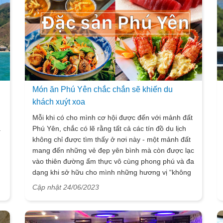
Món ăn Phú Yên chắc chắn sẽ khiến du
khách xuýt xoa
Mỗi khi có cho mình cơ hội được đến với mảnh đất
à
Phú Yên, chắc có lẽ rằng tất cả các tín đồ du lịch
không chỉ được tìm thấy ở nơi này - một mảnh đất
mang đến những vẻ đẹp yên bình mà còn được lạc
vào thiên đường ẩm thực vô cùng phong phú và đa
dạng khi sở hữu cho mình những hương vị “không
thể nào chê” có đúng không nào. Chính vì như thế
Cập nhật 24/06/2023
nên ngay bây giờ hãy cùng Vietsense travel đi
điểm danh 12 món ăn Yên đã và đang nức tiếng
gần xa mà du khách cho dù có là ai cũng nhất định