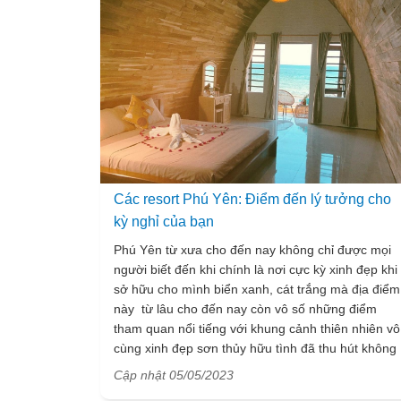
Các resort Phú Yên: Điểm đến lý tưởng cho
kỳ nghỉ của bạn
Phú Yên từ xưa cho đến nay không chỉ được mọi
người biết đến khi chính là nơi cực kỳ xinh đẹp khi
sở hữu cho mình biển xanh, cát trắng mà địa điểm
này từ lâu cho đến nay còn vô số những điểm
tham quan nổi tiếng với khung cảnh thiên nhiên vô
cùng xinh đẹp sơn thủy hữu tình đã thu hút không
biết bao nhiêu du khách thập phương ghé thăm và
Cập nhật 05/05/2023
thưởng thức. Nếu hiện tại mọi người đang có cho