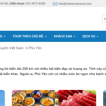
Hà Nội |
Điện thoại:
024 3972 8289
info@vietsensetravel.com
ÀI
TOUR THEO CHỦ ĐỀ
KHÁCH SẠN
DỊCH VỤ
Xuyên Việt Nam
Phú Yên
ng bờ biển dài 200 km với nhiều bãi biển đẹp và hoang sơ. Tỉnh này 
ãi biển khác. Ngoài ra, Phú Yên còn có nhiều món ăn ngon như bánh x