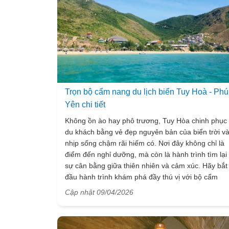
Trọn bộ cẩm nang du lịch biển Tuy Hoà - Phú
Yên chi tiết
Không ồn ào hay phô trương, Tuy Hòa chinh phục
du khách bằng vẻ đẹp nguyên bản của biển trời v
nhịp sống chậm rãi hiếm có. Nơi đây không chỉ là
điểm đến nghỉ dưỡng, mà còn là hành trình tìm lại
sự cân bằng giữa thiên nhiên và cảm xúc. Hãy bắt
đầu hành trình khám phá đầy thú vị với bộ cẩm
nang chi tiết dưới đây.
Cập nhật 09/04/2026