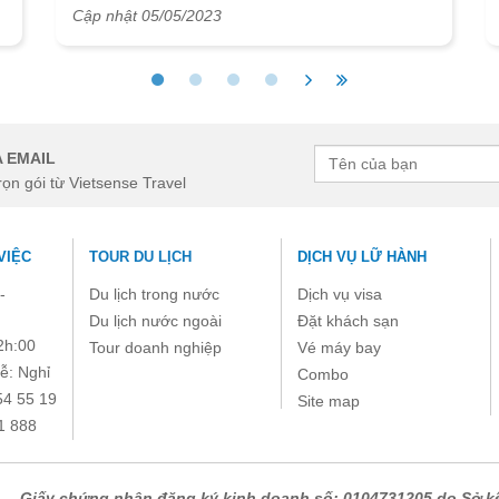
biết đến với cả những chợ bình dị, quen thuộc với
Cập nhật 05/05/2023
mọi người dân Việt Nam từ bao đời đã gắn bó với
những người dân hồn hậu nơi đây. Cũng chính vì
g
vậy mà trong bài viết hôm nay hãy cùng Vietsense
travel đi khám phá và trải nghiệm chợ đêm Tuy
Hoà Phú Yên để có thể tìm hiểu được vì sao nó lại
được nhiều người dân ưa thích đến thế trong bài
 EMAIL
m
viết dưới đây mọi người nhé!
rọn gói từ Vietsense Travel
VIỆC
TOUR DU LỊCH
DỊCH VỤ LỮ HÀNH
-
Du lịch trong nước
Dịch vụ visa
Du lịch nước ngoài
Đặt khách sạn
2h:00
Tour doanh nghiệp
Vé máy bay
ễ: Nghỉ
Combo
54 55 19
Site map
1 888
Giấy chứng nhận đăng ký kinh doanh số: 0104731205 do Sở kế