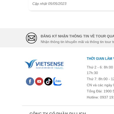
Sau đây Vietsense travel sẽ mang đến cho mọi
Cập nhật 05/05/2023
người review quán hát Karaoke ở Phú Yên mà du
khách có thể tham khảo qua để lựa chọn cho
chuyến đi của mình trong tương lai. Hy vọng chún
tôi có thể giúp các bạn có thể nắm rõ được những
địa điểm để bản thân cùng với những người thân,
bạn bè của mình đến để giải trí tham gia cùng
ĐĂNG KÝ NHẬN THÔNG TIN VỀ TOUR QUA
những nơi đó cho mình có được những trải nghiệ
Nhận thông tin khuyến mãi và thông tin tour t
tuyệt vời nhất nhé!
THỜI GIAN LÀM 
Thứ 2 - 6: 8h:00 
17h:30
Thứ 7: 8h:00 - 1
CN và các ngày l
Tổng Đài: 1900 
Hotline: 0937 19