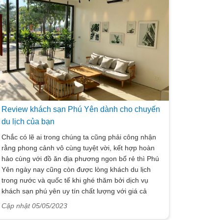
thông tin cụ thể.
Review khách sạn Phú Yên dành cho chuyến
du lịch của bạn
Chắc có lẽ ai trong chúng ta cũng phải công nhận
rằng phong cảnh vô cùng tuyệt vời, kết hợp hoàn
hảo cùng với đồ ăn địa phương ngon bổ rẻ thì Phú
Yên ngày nay cũng còn được lòng khách du lịch
trong nước và quốc tế khi ghé thăm bởi dịch vụ
khách sạn phú yên uy tín chất lượng với giá cả
phải chăng mà không phải điểm du lịch nào hiện
Cập nhật 05/05/2023
nay cũng có thể mang đến được. Chính vì thế ngay