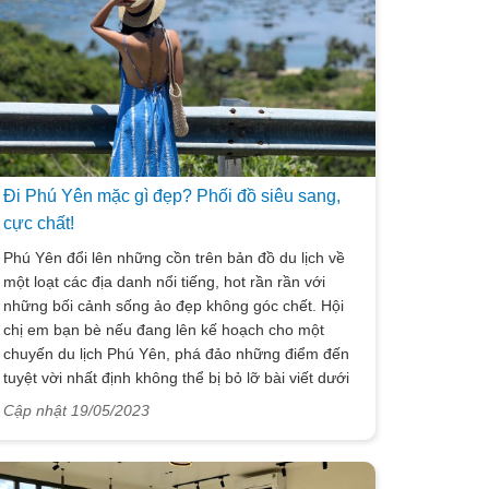
Đi Phú Yên mặc gì đẹp? Phối đồ siêu sang,
cực chất!
Phú Yên đổi lên những cồn trên bản đồ du lịch về
một loạt các địa danh nổi tiếng, hot rần rần với
những bối cảnh sống ảo đẹp không góc chết. Hội
chị em bạn bè nếu đang lên kế hoạch cho một
chuyến du lịch Phú Yên, phá đảo những điểm đến
tuyệt vời nhất định không thể bị bỏ lỡ bài viết dưới
đây về nội dung: trang phục đi du lịch Phú Yên,
Cập nhật 19/05/2023
cách phối đồ siêu sang, cực chất. Tổng hợp những
outfit mới nhất và gợi ý mix đồ sao cho phù hợp
được Vietsense Travel gửi đến bạn qua những