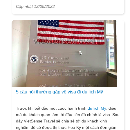
gồm 17 bảo tàng, phòng trưng bày và một sở thú vô
Cập nhật 12/09/2022
cùng rộng lớn, giúp du khách quốc tế cũng có thể khám
phá, tìm hiểu về mọi thứ với hơn 150 triệu hiện vật khác
nhau đang được sưu tầm. Trong đó những bảo tàng nổi
bật nhất của Viện Smithsonian Washington mà
Vietsense travel dưới đây sẽ là địa điểm thích hợp để du
khách có thể khám phá trong chuyến
du lịch
tại thủ đô
nước Mỹ của mình nhé!
5 câu hỏi thường gặp về visa đi du lịch Mỹ
Trước khi bắt đầu một cuộc hành trình
du lịch Mỹ
, điều
mà du khách quan tâm tới đầu tiên đó chính là visa. Sau
đây VietSense Travel sẽ chia sẻ tới du khách kinh
nghiệm để có được thị thực Hoa Kỳ một cách đơn giản