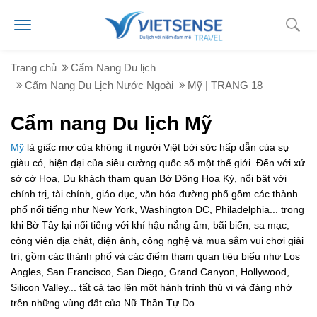
Trang chủ
Cẩm Nang Du lịch
Cẩm Nang Du Lịch Nước Ngoài
Mỹ | TRANG 18
Cẩm nang Du lịch Mỹ
Mỹ
là giấc mơ của không ít người Việt bởi sức hấp dẫn của sự
giàu có, hiện đại của siêu cường quốc số một thế giới. Đến với xứ
sở cờ Hoa, Du khách tham quan Bờ Đông Hoa Kỳ, nổi bật với
chính trị, tài chính, giáo dục, văn hóa đường phố gồm các thành
phố nổi tiếng như New York, Washington DC, Philadelphia... trong
khi Bờ Tây lại nổi tiếng với khí hậu nắng ấm, bãi biển, sa mạc,
công viên địa chât, điện ảnh, công nghệ và mua sắm vui chơi giải
trí, gồm các thành phố và các điểm tham quan tiêu biểu như Los
Angles, San Francisco, San Diego, Grand Canyon, Hollywood,
Silicon Valley... tất cả tạo lên một hành trình thú vị và đáng nhớ
trên những vùng đất của Nữ Thần Tự Do.