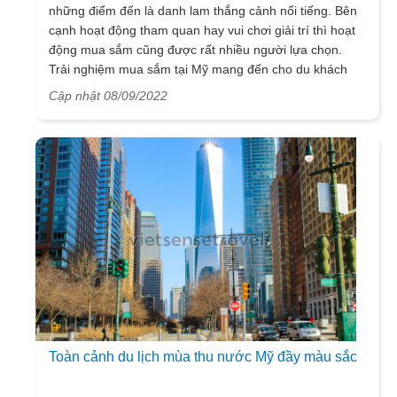
những điểm đến là danh lam thắng cảnh nổi tiếng. Bên
cạnh hoạt động tham quan hay vui chơi giải trí thì hoạt
động mua sắm cũng được rất nhiều người lựa chọn.
Trải nghiệm mua sắm tại Mỹ mang đến cho du khách
những ấn tượng khó quên về hàng hóa chất lượng cao
Cập nhật 08/09/2022
và đa dạng về mẫu mã. Từ các trung tâm thương mại
cho đến những cửa hàng boutique độc quyền hay
những nhà bán lẻ như cửa hàng tạp hóa, chợ ngoài trời
đều tập trung rất nhiều sản phẩm đến từ các thương
hiệu nổi tiếng. Để có thể tìm hiểu kỹ hơn về những địa
điểm mua sắm uy tín tại Mỹ, bạn hãy tham khảo bài viết
dưới đây của VietSense Travel nhé!
Toàn cảnh du lịch mùa thu nước Mỹ đầy màu sắc