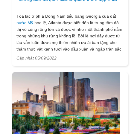
Tọa lạc ở phía Đông Nam tiểu bang Georgia của đất
nước Mỹ
hoa lệ, Atlanta được biết đến là trung tâm đô
thị vô cùng rộng lớn và được ví như một thành phố nằm
trong những khu rừng khổng lồ. Bởi lẽ nơi đây được từ
lâu vẫn luôn được mẹ thiên nhiên ưu ái ban tặng cho
thảm thực vật xanh tươi vào đầu xuân và ngập tràn sắc
vàng đỏ lãng mạn nên thơ mỗi khi mùa thu ghé đến.
Cập nhật 05/09/2022
Bên cạnh đó, thành phố Atlanta còn sở hữu không ít
điểm tham quan, vui chơi vô cùng đặc sắc tất cả đã tạo
nên sự hấp dẫn thu hút sự quan tâm của nhiều du
khách. Cùng Vietsense travel điểm danh danh sách
những điểm đến hấp dẫn nhất ở Atlanta gồm có những
nơi nào quý vị nhé!