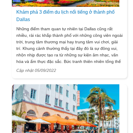
Khám phá 3 điểm du lịch nổi tiếng ở thành phố
Dallas
Những điểm tham quan tự nhiên tại Dallas cũng rất
nhiều, rải rác khắp thành phố với những công viên ngoài
trời, trung tâm thương mại hay trung tâm vui chơi, giải
trí. Khung cảnh thường thấy tại đây đó là sự đông vui,
nhộn nhịp được tạo ra từ những sự kiện âm nhạc, văn
hóa và ẩm thực đặc sắc. Bức tranh thiên nhiên tổng thể
từ đây hiện lên khiến du khách không thể rời mắt. Để có
Cập nhật 05/09/2022
thể hiểu thêm về thành phố lớn thứ 9 tại
Mỹ
này,
VietSense Travel sẽ mang đến những thông tin hữu ích
và cần thiết nhất, đặc biệt là top 3 những điểm du lịch
nổi tiếng tại Dallas, cùng tham khảo nhé!