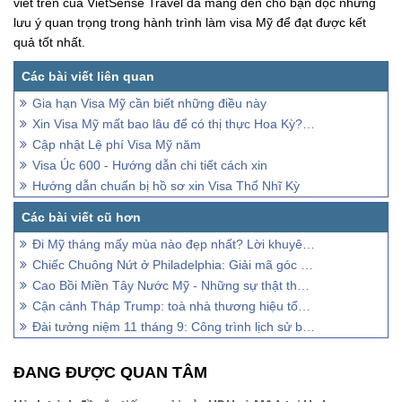
viết trên của VietSense Travel đã mang đến cho bạn đọc những
lưu ý quan trọng trong hành trình làm visa Mỹ để đạt được kết
quả tốt nhất.
Gia hạn Visa Mỹ cần biết những điều này
Xin Visa Mỹ mất bao lâu để có thị thực Hoa Kỳ? Giải đáp
Cập nhật Lệ phí Visa Mỹ năm
Visa Úc 600 - Hướng dẫn chi tiết cách xin
Hướng dẫn chuẩn bị hồ sơ xin Visa Thổ Nhĩ Kỳ
Đi Mỹ tháng mấy mùa nào đẹp nhất? Lời khuyên từ HDV
Chiếc Chuông Nứt ở Philadelphia: Giải mã góc khuất tự do
Cao Bồi Miền Tây Nước Mỹ - Những sự thật thú vị chưa kể
Cận cảnh Tháp Trump: toà nhà thương hiệu tổng thống Mỹ
Đài tưởng niệm 11 tháng 9: Công trình lịch sử buồn New York 2001
ĐANG ĐƯỢC QUAN TÂM