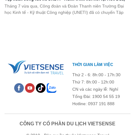
kết, sẻ chia và lưu giữ nhiều khoảnh khắc đáng nhớ. Hãy cùng
Đồ Sơn
Tháng 7 vừa qua, Công đoàn và Đoàn Thanh niên Trường Đại
nhìn lại chuyến đi ngập tràn niềm vui và những trải nghiệm khó
học Kinh tế - Kỹ thuật Công nghiệp (UNETI) đã có chuyến Tập
quên.
huấn công tác hè 2026 đầy ý nghĩa tại Hòn Dấu - Đồ Sơn. Không
chỉ là dịp nâng cao kỹ năng và chia sẻ kinh nghiệm công tác,
chương trình còn mang đến những hoạt động giao lưu sôi nổi,
góp phần gắn kết tập thể và lưu giữ nhiều kỷ niệm đáng nhớ.
THỜI GIAN LÀM VIỆC
Thứ 2 - 6: 8h:00 - 17h:30
Thứ 7: 8h:00 - 12h:00
CN và các ngày lễ: Nghỉ
Tổng Đài: 1900 54 55 19
Hotline: 0937 191 888
CÔNG TY CỔ PHẦN DU LỊCH VIETSENSE