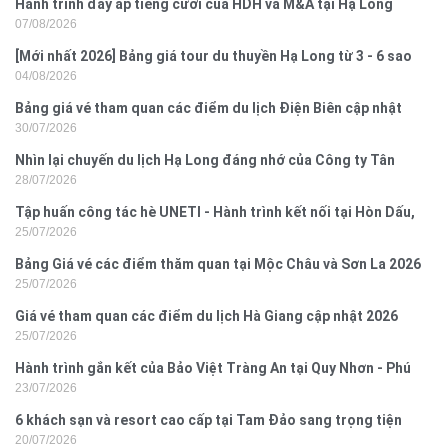
Hành trình đầy ắp tiếng cười của HDH và M&A tại Hạ Long
07/08/2026
[Mới nhất 2026] Bảng giá tour du thuyền Hạ Long từ 3 - 6 sao
04/08/2026
Bảng giá vé tham quan các điểm du lịch Điện Biên cập nhật
30/07/2026
2026
Nhìn lại chuyến du lịch Hạ Long đáng nhớ của Công ty Tân
28/07/2026
Hưng 2026
Tập huấn công tác hè UNETI - Hành trình kết nối tại Hòn Dấu,
25/07/2026
Đồ Sơn
Bảng Giá vé các điểm thăm quan tại Mộc Châu và Sơn La 2026
25/07/2026
Giá vé tham quan các điểm du lịch Hà Giang cập nhật 2026
25/07/2026
Hành trình gắn kết của Bảo Việt Tràng An tại Quy Nhơn - Phú
23/07/2026
Yên
6 khách sạn và resort cao cấp tại Tam Đảo sang trọng tiện
20/07/2026
nghi