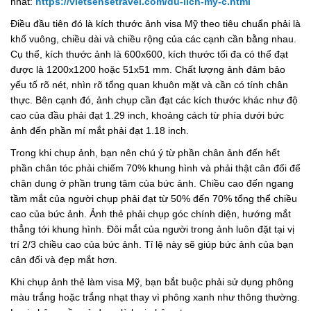
nhất:
https://vietsensetravel.com/du-lich-my-c.html
Điều đầu tiên đó là kích thước ảnh visa Mỹ theo tiêu chuẩn phải là
khổ vuông, chiều dài và chiều rộng của các cạnh cần bằng nhau.
Cụ thể, kích thước ảnh là 600x600, kích thước tối đa có thể đạt
được là 1200x1200 hoặc 51x51 mm. Chất lượng ảnh đảm bảo
yếu tố rõ nét, nhìn rõ tổng quan khuôn mặt và cần có tính chân
thực. Bên cạnh đó, ảnh chụp cần đạt các kích thước khác như độ
cao của đầu phải đạt 1.29 inch, khoảng cách từ phía dưới bức
ảnh đến phần mí mắt phải đạt 1.18 inch.
Trong khi chụp ảnh, bạn nên chú ý từ phần chân ảnh đến hết
phần chân tóc phải chiếm 70% khung hình và phải thật cân đối để
chân dung ở phần trung tâm của bức ảnh. Chiều cao đến ngang
tầm mắt của người chụp phải đạt từ 50% đến 70% tổng thể chiều
cao của bức ảnh. Ảnh thẻ phải chụp góc chính diện, hướng mắt
thẳng tới khung hình. Đôi mắt của người trong ảnh luôn đặt tại vị
trí 2/3 chiều cao của bức ảnh. Tỉ lệ này sẽ giúp bức ảnh của bạn
cân đối và đẹp mắt hơn.
Khi chụp ảnh thẻ làm visa Mỹ, bạn bắt buộc phải sử dụng phông
màu trắng hoặc trắng nhạt thay vì phông xanh như thông thường.