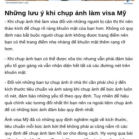
Những lưu ý khi chụp ảnh làm visa Mỹ
- Khi chụp ảnh thẻ làm visa đối với những người bị cận thị thì nên
tháo kính để chụp rõ ràng khuôn mặt của bạn hơn. Không có quy
định nào bắt buộc người chụp ảnh không được trang điểm nên
bạn có thể trang điểm nhẹ nhàng để khuôn mặt thêm rạng rỡ
hơn.
- Khi chụp ảnh bạn có thể được xõa tóc nhưng vẫn phải đảm bảo
yếu tố gọn gàng và vẫn nhận diện hết tất cả các đường nét trên
khuôn mặt.
- Đối với những bạn tự chụp ảnh ở nhà thì cần phải chú ý đến
kích thước tiêu chuẩn và ánh sáng khi chụp ảnh để bức ảnh luôn
rõ nét, đảm bảo những yếu tố theo quy định. Tuy nhiên để hiệu
quả chính xác tương đối nhất thì bạn nên ra ngoài tiệm chụp ảnh
để có những bức ảnh đảm bảo quy định nhất.
Ảnh visa Mỹ đã có những quy định nghiêm ngặt về kích thước,
tiêu chuẩn mỗi bức ảnh bởi thế không phải ai cũng nắm rõ các
quy định để chụp ảnh làm hồ sơ cho đúng cách. Hy vọng qua bài