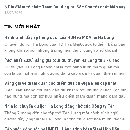
6 Địa điểm tổ chức Team Building tại Sóc Sơn tốt nhất hiện nay
18/07/2026
TIN MỚI NHẤT
Hành trình đầy ắp tiếng cười của HDH và M&A tại Hạ Long
Chuyến du lịch Hạ Long của HDH và M&A được tô điểm bằng bầu
không khí sôi nổi, những trải nghiệm thú vị cùng vô số khoảnh
khắc đáng nhớ. Từ vẻ đẹp của kỳ quan thiên nhiên đến những
[Mới nhất 2026] Bảng giá tour du thuyền Hạ Long từ 3 - 6 sao
phút giây đồng hành bên nhau, tất cả đã tạo nên một chuyến đi
Du thuyền Hạ Long không chỉ là một hành trình tham quan mà
tràn đầy cảm xúc và dấu ấn khó quên.
còn là trải nghiệm nghỉ dưỡng đẳng cấp giữa kỳ quan thiên nhiên
thế giới. Tuy nhiên, mỗi hạng du thuyền sẽ có mức giá và dịch vụ
Bảng giá vé tham quan các điểm du lịch Điện Biên cập nhật
khác nhau, khiến nhiều du khách băn khoăn khi lựa chọn. Bài viết
2026
Điện Biên không chỉ hấp dẫn du khách bởi những di tích lịch sử
dưới đây sẽ cập nhật bảng giá tour du thuyền Hạ Long mới nhất
hào hùng mà còn sở hữu nhiều điểm tham quan mang đậm dấu
2026 từ 3 - 6 sao, giúp bạn dễ dàng so sánh và tìm được hành
ấn văn hóa và thiên nhiên Tây Bắc. Nếu đang lên kế hoạch khám
trình phù hợp với nhu cầu cũng như ngân sách.
Nhìn lại chuyến du lịch Hạ Long đáng nhớ của Công ty Tân
phá vùng đất này, việc cập nhật trước giá vé sẽ giúp bạn chủ
Hưng 2026
Tháng 7 mang đến cho tập thể Tân Hưng một hành trình nghỉ
động hơn trong lịch trình và chi phí. Cùng Vietsense Travel tham
dưỡng đầy ý nghĩa tại Hạ Long. Không chỉ được hòa mình vào vẻ
khảo bảng giá vé tham quan các điểm
du lịch Điện Biên
mới nhất
đẹp của di sản thiên nhiên thế giới, các thành viên còn có dịp gắn
năm 2026 ngay dưới đây.
Tập huấn công tác hè UNETI - Hành trình kết nối tại Hòn Dấu,