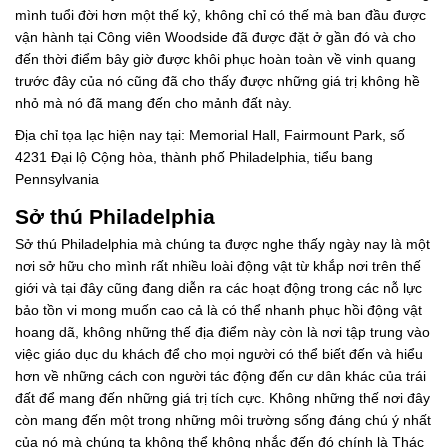
mình tuổi đời hơn một thế kỷ, không chỉ có thế mà ban đầu được
vận hành tại Công viên Woodside đã được đặt ở gần đó và cho
đến thời điểm bây giờ được khôi phục hoàn toàn về vinh quang
trước đây của nó cũng đã cho thấy được những giá trị không hề
nhỏ mà nó đã mang đến cho mảnh đất này.
Địa chỉ tọa lạc hiện nay tại: Memorial Hall, Fairmount Park, số
4231 Đại lộ Cộng hòa, thành phố Philadelphia, tiểu bang
Pennsylvania
Sở thú Philadelphia
Sở thú Philadelphia mà chúng ta được nghe thấy ngày nay là một
nơi sở hữu cho mình rất nhiều loài động vật từ khắp nơi trên thế
giới và tại đây cũng đang diễn ra các hoạt động trong các nỗ lực
bảo tồn vi mong muốn cao cả là có thể nhanh phục hồi động vật
hoang dã, không những thế địa điểm này còn là nơi tập trung vào
việc giáo dục du khách để cho mọi người có thể biết đến và hiểu
hơn về những cách con người tác động đến cư dân khác của trái
đất để mang đến những giá trị tích cực. Không những thế nơi đây
còn mang đến một trong những môi trường sống đáng chú ý nhất
của nó mà chúng ta không thể không nhắc đến đó chính là Thác