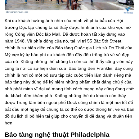
Khi du khách hướng ánh nhìn của mình về phía bắc của Hội
trường Độc lập chúng ta sẽ thấy được hình ảnh của khu vực mở
rộng Công viên Độc lập Mall, Đã được hoàn tất xây dựng vào
năm 1948. Về phía đông của nó, tại vị trí 55 Bắc 5th Street,
chính là sự hiện diện của Bảo tàng Quốc gia Lịch sử Do Thái của
Mỹ cực kỳ tự hào phí du khách đến đây đều trồng trồ về vẻ đẹp
của nó. Không những thế chúng ta còn có thể thấy công viên này
cũng là nơi có sự hiện diện của Bảo tàng Ben Franklin, đây cũng
chính là nơi có một bộ sưu tập các cuộc triển lãm dành riêng mà
bảo tàng này dùng để kỷ niệm những phẩm chất đáng chú ý của
nhà phát minh vĩ đại và mang tính cách mạng này cũng đang chờ
du khách đến khám phá. Không những thế du khách còn thấy
được Trung tâm bên ngoài phố Dock cũng chính là một nơi tốt để
bắt đầu một ngày để chúng ta có thể có được thông tin, vé và bản
đồ du lịch đi bộ hiện tại giúp cho chuyến đi dễ dàng và thuận tiện
hơn.
Bảo tàng nghệ thuật Philadelphia