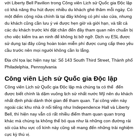
với Liberty Bell Pavilion trong Công viên Lịch sử Quốc gia Độc lập
có khả năng thu hút được nhiều du khách ghé thăm mỗi ngày. Có
một điểm cộng nữa chính là tại đây không có phí vào cửa, nhưng
du khách cũng cần lưu ý vé được hẹn giờ và giới hạn, và tất cả
các du khách trước khi đặt chân đến đây tham quan nên chuẩn bị
cho việc kiểm tra an ninh để không bị bỡ ngỡ. Dịch vụ ESL được
sử dụng tại đây cũng hoàn toàn miễn phí được cung cấp theo yêu
cầu trước nên mọi người không cần lo lắng.
Địa chỉ tọa lạc hiện nay tại: Số 143 South Third Street, Thành phố
Philadelphia, Pennsylvania
Công viên Lịch sử Quốc gia Độc lập
Công viên Lịch sử Quốc gia Độc lập mà chúng ta có thể đến
được biết chính là dặm vuông lịch sử nhất nước Mỹ nên du khách
nhất định phải dành thời gian để tham quan. Tại công viên này
ngoài các khu nhà ở nổi tiếng như Independence Hall và Liberty
Bell, thì hiện nay vẫn có rất nhiều điểm tham quan quan trọng
khác mà chúng ta không thể bỏ qua như là những con đường rải
sỏi của khu vực cổ kính này cũng sẽ mang đến những trải nghiệm
cực kỳ thú vị.