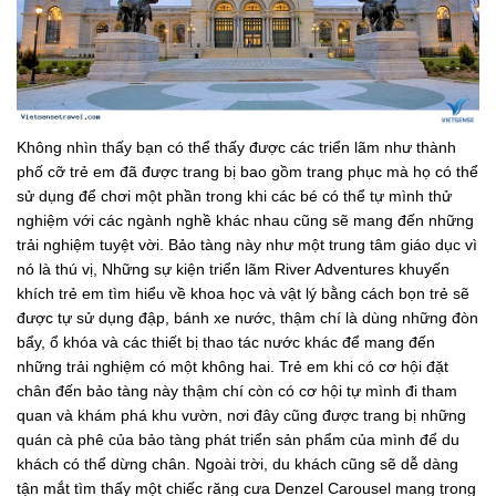
Không nhìn thấy bạn có thể thấy được các triển lãm như thành
phố cỡ trẻ em đã được trang bị bao gồm trang phục mà họ có thể
sử dụng để chơi một phần trong khi các bé có thể tự mình thử
nghiệm với các ngành nghề khác nhau cũng sẽ mang đến những
trải nghiệm tuyệt vời. Bảo tàng này như một trung tâm giáo dục vì
nó là thú vị, Những sự kiện triển lãm River Adventures khuyến
khích trẻ em tìm hiểu về khoa học và vật lý bằng cách bọn trẻ sẽ
được tự sử dụng đập, bánh xe nước, thậm chí là dùng những đòn
bẩy, ổ khóa và các thiết bị thao tác nước khác để mang đến
những trải nghiệm có một không hai. Trẻ em khi có cơ hội đặt
chân đến bảo tàng này thậm chí còn có cơ hội tự mình đi tham
quan và khám phá khu vườn, nơi đây cũng được trang bị những
quán cà phê của bảo tàng phát triển sản phẩm của mình để du
khách có thể dừng chân. Ngoài trời, du khách cũng sẽ dễ dàng
tận mắt tìm thấy một chiếc răng cưa Denzel Carousel mang trong