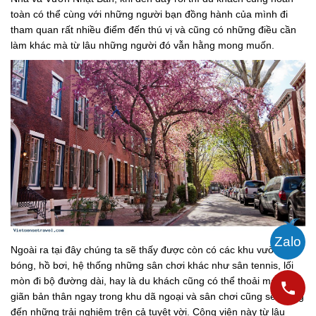
toàn có thể cùng với những người bạn đồng hành của mình đi
tham quan rất nhiều điểm đến thú vị và cũng có những điều cần
làm khác mà từ lâu những người đó vẫn hằng mong muốn.
Ngoài ra tại đây chúng ta sẽ thấy được còn có các khu vườn, sân
bóng, hồ bơi, hệ thống những sân chơi khác như sân tennis, lối
mòn đi bộ đường dài, hay là du khách cũng có thể thoải mái thư
giãn bản thân ngay trong khu dã ngoại và sân chơi cũng sẽ mang
đến những trải nghiệm trên cả tuyệt vời. Công viên này từ lâu