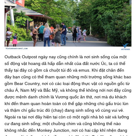
Outback Outpost ngày nay cũng chính là nơi sinh sống của một
số động vật hoang dã hấp dẫn nhất của đất nước Úc, ta có thể
thấy tại đây có gồm cả chuột túi đỏ và emus. Khi đặt chân đến
đây bạn cũng có thể tham quan những môi trường sống khác bao
gồm Bear Country, nơi có các loại động thực vật có nguồn gốc từ
châu Á, Nam Mỹ và Bắc Mỹ, và không thể không nới nơi đây cũng
được mệnh danh chính là Vương quốc ăn thịt, nơi mà du khách
khi đến tham quan hoàn toàn có thể gặp những chú gấu trúc lùn
và thậm chí gấu trúc đỏ (chay) đang sinh sống vô cùng vui vẻ.
Ngoài ra tại nơi đây hiện tại còn có một ngôi nhà bò sát và lưỡng
cư đang sinh sống; một chuồng chim và cũng không thể nào
không nhắc đến Monkey Junction, nơi có hai cặp khỉ nhện đang