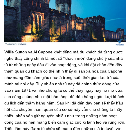
Willie Sutton và Al Capone khét tiếng mà du khách đã từng được
nghe thấy cũng chính là một số "khách mời" đáng chú ý của nhà
tù từ những ngày đầu đi vào hoạt động, và khi đặt chân đến đây
tham quan du khách có thể nhìn thấy di sản xa hoa của Capone
như mang đến cảm giác như là trong suốt thời gian lưu trú của
mình tại nơi đây. Tuy nhiên nhà tù này đã chính thức đóng cửa
vào năm 1971 và như chúng ta có thể thấy ngày nay nó mở cửa
cho công chúng như một bảo tàng để đón hàng ngàn lượt khách
du lịch đến thăm hàng năm. Sau khi đã đến đây bạn sẽ thấy hầu
hết các chuyến tham quan của cơ sở này vẫn cho chúng ta thấy
nhiều phần vẫn giữ nguyên nhiều như trong những năm hoạt
động của nó nên mang biển cảm giác cực kì lạnh lẽo và rùng rợn.
Triển lãm này được tổ chức sẽ mang đến những giá trị tuyệt vời