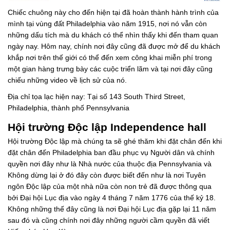
Chiếc chuông này cho đến hiện tại đã hoàn thành hành trình của
mình tại vùng đất Philadelphia vào năm 1915, nơi nó vẫn còn
những dấu tích mà du khách có thể nhìn thấy khi đến tham quan
ngày nay. Hôm nay, chính nơi đây cũng đã được mở để du khách
khắp nơi trên thế giới có thể đến xem công khai miễn phí trong
một gian hàng trưng bày các cuộc triển lãm và tại nơi đây cũng
chiếu những video về lịch sử của nó.
Địa chỉ tọa lạc hiện nay: Tại số 143 South Third Street,
Philadelphia, thành phố Pennsylvania
Hội trường Độc lập Independence hall
Hội trường Độc lập mà chúng ta sẽ ghé thăm khi đặt chân đến khi
đặt chân đến Philadelphia ban đầu phục vụ Người dân và chính
quyền nơi đây như là Nhà nước của thuộc địa Pennsylvania và
Không dừng lại ở đó đây còn được biết đến như là nơi Tuyên
ngôn Độc lập của một nhà nữa còn non trẻ đã được thông qua
bởi Đại hội Lục địa vào ngày 4 tháng 7 năm 1776 của thế kỷ 18.
Không những thế đây cũng là nơi Đại hội Lục địa gặp lại 11 năm
sau đó và cũng chính nơi đây những người cầm quyền đã viết