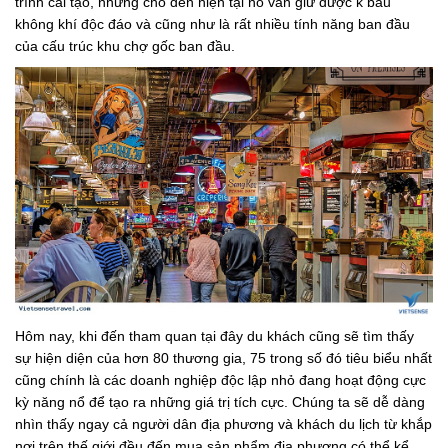
trình cải tạo, nhưng cho đến hiện tại nó vẫn giữ được k bầu
không khí độc đáo và cũng như là rất nhiều tính năng ban đầu
của cấu trúc khu chợ gốc ban đầu.
Hôm nay, khi đến tham quan tại đây du khách cũng sẽ tìm thấy
sự hiện diện của hơn 80 thương gia, 75 trong số đó tiêu biểu nhất
cũng chính là các doanh nghiệp độc lập nhỏ đang hoạt động cực
kỳ năng nổ để tạo ra những giá trị tích cực. Chúng ta sẽ dễ dàng
nhìn thấy ngay cả người dân địa phương và khách du lịch từ khắp
nơi trên thế giới đều đến mua sản phẩm địa phương có thể kể