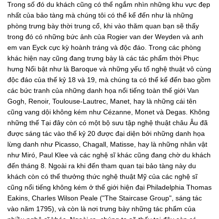
Trong số đó du khách cũng có thể ngắm nhìn những khu vực đẹp
nhất của bảo tàng mà chúng tôi có thể kể đến như là những
phòng trưng bày thời trung cổ, khi vào thăm quan bạn sẽ thấy
trong đó có những bức ảnh của Rogier van der Weyden và anh
em van Eyck cực kỳ hoành tráng và độc đáo. Trong các phòng
khác hiện nay cũng đang trưng bày là các tác phẩm thời Phục
hưng Nổi bật như là Baroque và những yếu tố nghệ thuật vô cùng
độc đáo của thế kỷ 18 và 19, mà chúng ta có thể kể đến bao gồm
các bức tranh của những danh họa nổi tiếng toàn thế giới Van
Gogh, Renoir, Toulouse-Lautrec, Manet, hay là những cái tên
cũng vang dội không kém như Cézanne, Monet và Degas. Không
những thế Tại đây còn có một bộ sưu tập nghệ thuật châu Âu đã
được sáng tác vào thế kỷ 20 được đại diện bởi những danh họa
lừng danh như Picasso, Chagall, Matisse, hay là những nhân vật
như Miró, Paul Klee và các nghệ sĩ khác cũng đang chờ du khách
đến tháng 8. Ngoài ra khi đến tham quan tại bảo tàng này du
khách còn có thể thưởng thức nghệ thuật Mỹ của các nghệ sĩ
cũng nổi tiếng không kém ở thế giới hiện đại Philadelphia Thomas
Eakins, Charles Wilson Peale ("The Staircase Group", sáng tác
vào năm 1795), và còn là nơi trưng bày những tác phẩm của