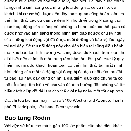
được nuôi dưỡng và bảo tồn cực kỳ đặc biệt. Tại đây cũng chính
là ngôi nhà sinh sống của những loài động vật có vú nhỏ, du
khách khi cơ cơ hội được đến đây tham quan cũng hoàn toàn có
thể nhìn thấy các cư dân về đêm khi họ đi về trong khoảng thời
gian hoạt động của chúng nó, chúng ta hoàn toàn có thể quan sát
được nhờ vào ánh sáng thông minh làm đảo ngược chu kỳ ngủ
của những loài động vật đã được nuôi dưỡng và bảo vệ lâu ngày
tại nơi đây. Sở thú nổi tiếng này cho đến hiện tại cũng điều hành
một khu bảo tồn linh trưởng và cũng được du khách trên toàn thế
giới biết đến chính là một trung tâm bảo tồn động vật cực kỳ quý
hiếm, nơi mà du khách hoàn toàn có thể nhìn thấy tận mắt mình
hình dáng của một số động vật đang bị đe dọa nhất của trái đất
từ bao lâu nay, đây cũng chính là địa điểm giúp cho chúng ta có
thể dễ dàng tìm hiểu về các vấn đề ảnh hưởng đến chúng và tìm
hiểu cách giúp đỡ để làm cho thế giới này ngày một tốt đẹp hơn.
Địa chỉ tọa lạc hiện nay: Tại số 3400 West Girard Avenue, thành
phố Philadelphia, tiểu bang Pennsylvania
Bảo tàng Rodin
Với việc sở hữu cho mình gần 100 tác phẩm của nhà điêu khắc