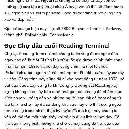
nhiều nghệ sĩ khác. Ngoài ra, chúng ta sẽ thấy tại đây còn có
những bộ sưu tập mỹ thuật châu Á tuyệt vời có thể kể đến như là
sứ, ngọc bích và thảm phương Đông được trang trí vô cùng tinh
xảo và đẹp mắt.
Địa chỉ tọa lạc hiện nay: Tại số 2600 Benjamin Franklin Parkway,
thành phố Philadelphia, Pennsylvania
Đọc Chợ đầu cuối Reading Terminal
Chợ tại Reading Terminal mà chúng ta thường được nghe đến
ngày nay đã là một Di tích lịch sử quốc gia được chính thức công
nhận từ năm 1995, và nơi đây cũng chính là một tổ chức
Philadelphia bắt nguồn từ sâu mà người dân đất nước này cực kỳ
tự hào. Công trình này cũng đã đi vào hoạt động từ năm 1893, nó
bắt đầu được xây dựng từ khi Công ty Đường sắt Reading xây
dựng không gian này bên dưới nhà ga mới của họ để nhằm mục
đích phục vụ nông dân và những người bán thịt đã hoạt động từ
lâu tại khu chợ này đã sử dụng khu vực này cho thị trường ngoài
trời của họ trong nhiều thập kỷ trước đó mà hiện nay chúng ta
vẫn có thể tận mắt nhìn thấy khi có dịp đi du lịch tại nơi đây. Có
thể bạn không biết nhưng khu chợ cũ này cũng đã trải qua quá