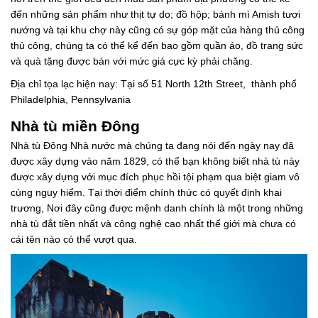
đến những sản phẩm như thịt tự do; đồ hộp; bánh mì Amish tươi
nướng và tại khu chợ này cũng có sự góp mặt của hàng thủ công
thủ công, chúng ta có thể kể đến bao gồm quần áo, đồ trang sức
và quà tặng được bán với mức giá cực kỳ phải chăng.
Địa chỉ tọa lạc hiện nay: Tại số 51 North 12th Street, thành phố
Philadelphia, Pennsylvania
Nhà tù miền Đông
Nhà tù Đông Nhà nước mà chúng ta đang nói đến ngày nay đã
được xây dựng vào năm 1829, có thể bạn không biết nhà tù này
được xây dựng với mục đích phục hồi tội phạm qua biệt giam vô
cùng nguy hiểm. Tại thời điểm chính thức có quyết định khai
trương, Nơi đây cũng được mệnh danh chính là một trong những
nhà tù đắt tiền nhất và công nghệ cao nhất thế giới mà chưa có
cái tên nào có thể vượt qua.