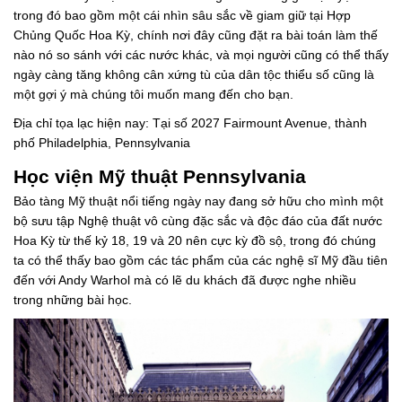
trong đó bao gồm một cái nhìn sâu sắc về giam giữ tại Hợp
Chủng Quốc Hoa Kỳ, chính nơi đây cũng đặt ra bài toán làm thế
nào nó so sánh với các nước khác, và mọi người cũng có thể thấy
ngày càng tăng không cân xứng tù của dân tộc thiểu số cũng là
một gợi ý mà chúng tôi muốn mang đến cho bạn.
Địa chỉ tọa lạc hiện nay: Tại số 2027 Fairmount Avenue, thành
phố Philadelphia, Pennsylvania
Học viện Mỹ thuật Pennsylvania
Bảo tàng Mỹ thuật nổi tiếng ngày nay đang sở hữu cho mình một
bộ sưu tập Nghệ thuật vô cùng đặc sắc và độc đáo của đất nước
Hoa Kỳ từ thế kỷ 18, 19 và 20 nên cực kỳ đồ sộ, trong đó chúng
ta có thể thấy bao gồm các tác phẩm của các nghệ sĩ Mỹ đầu tiên
đến với Andy Warhol mà có lẽ du khách đã được nghe nhiều
trong những bài học.