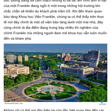
bức tượng bằng đá cẩm thạch khổng lồ đã tác lên hình ảnh vĩ đại
của một Franklin đang ngồi ở một trong những hội trường lớn
chắc chắn sẽ khiến du khách phải trầm trồ. Khi đến tham quan
bảo tàng Khoa học Viện Franklin, chúng ta có thể thấy trên thực
tế nơi đây chính là một số viện bảo tàng dưới một mái nhà, đây
cũng chính là địa điểm đang trưng bày nhiều thí nghiệm của
chính Franklin mà những người đam mê khoa học vẫn luôn muốn
đến và khám phá.
Không chỉ có thế nơi đây hiện tại còn đặc biệt quan tâm đến các