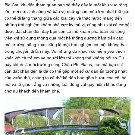
Big Cat, khi đến tham quan bạn sẽ thấy đây là một khu vực rộng
lớn, nơi nơi sinh sống và bảo vệ những con mèo lớn nhất thế giới
có thể đi lang thang giữa các loài cây và thác nước mang đến
những trải nghiệm khám phá cực kỳ thú vị, cũng như khi có cơ hội
được đặt chân đến đây bạn còn có thể khám phá toàn bộ công
viên khi sử dụng thông qua một hệ thống đường hầm trên các
môi trường sống khác cũng là một trải nghiệm có một không hai
trong chuyến đi lần này. Với những du khách có niềm yêu thích
khác với cả trẻ em và người lớn thì không thể không nói sợ Cú
này chính là môi trường sống Châu Phi Plains, nơi mà bạn chỉ
cần đặt chân đến là đã có thể gặp một số cư dân ấn tượng nhất
của vườn thú, chúng ta có thể kể đến bao gồm hươu cao cổ, hà
mã và tê giác trắng và những loài động vật quý hiếm khác đang
chờ du khách đến khám phá.