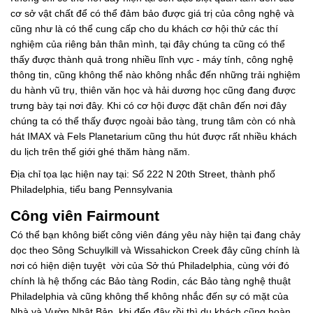
cơ sở vật chất để có thể đảm bảo được giá trị của công nghệ và
cũng như là có thể cung cấp cho du khách cơ hội thử các thí
nghiệm của riêng bản thân mình, tại đây chúng ta cũng có thể
thấy được thành quả trong nhiều lĩnh vực - máy tính, công nghệ
thông tin, cũng không thể nào không nhắc đến những trải nghiệm
du hành vũ trụ, thiên văn học và hải dương học cũng đang được
trưng bày tại nơi đây. Khi có cơ hội được đặt chân đến nơi đây
chúng ta có thể thấy được ngoài bảo tàng, trung tâm còn có nhà
hát IMAX và Fels Planetarium cũng thu hút được rất nhiều khách
du lịch trên thế giới ghé thăm hàng năm.
Địa chỉ tọa lạc hiện nay tại: Số 222 N 20th Street, thành phố
Philadelphia, tiểu bang Pennsylvania
Công viên Fairmount
Có thể bạn không biết công viên đáng yêu này hiện tại đang chảy
dọc theo Sông Schuylkill và Wissahickon Creek đây cũng chính là
nơi có hiện diện tuyệt vời của Sở thú Philadelphia, cùng với đó
chính là hệ thống các Bảo tàng Rodin, các Bảo tàng nghệ thuật
Philadelphia và cũng không thể không nhắc đến sự có mặt của
Nhà và Vườn Nhật Bản, khi đến đây rồi thì du khách cũng hoàn