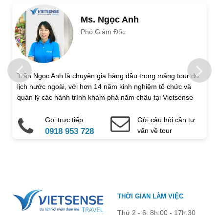
Số người lớn
Ms. Ngọc Anh
Phó Giám Đốc
Trẻ em 1 đến 5 tuổi
Trẻ em 6 đến 12 tuổi
Họ và tên
Trần Ngọc Anh là chuyên gia hàng đầu trong mảng tour du
lịch nước ngoài, với hơn 14 năm kinh nghiệm tổ chức và
Địa chỉ liên hệ
quản lý các hành trình khám phá năm châu tại Vietsense
Travel.
Gọi trực tiếp
Gửi câu hỏi cần tư
Điện thoại di động
Email
0918 953 728
vấn về tour
Ghi chú thêm
Chú ý: Trường mang dấu (
*
) là bắt buộc. Vui lòng không để
THỜI GIAN LÀM VIỆC
trống !
Thứ 2 - 6: 8h:00 - 17h:30