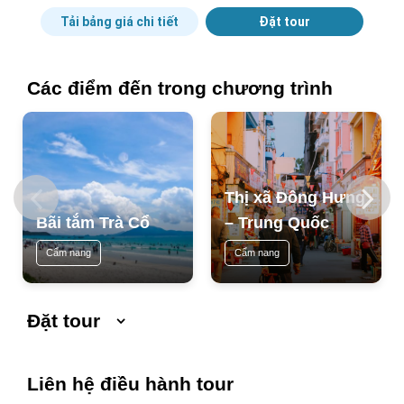
Tải bảng giá chi tiết
Đặt tour
Các điểm đến trong chương trình
Thị xã Đông Hưng
Bãi tắm Trà Cổ
– Trung Quốc
Cẩm nang
Cẩm nang
Đặt tour
Ngày khởi hành
Ngày kết thúc
Liên hệ điều hành tour