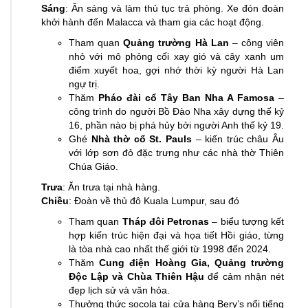
Sáng
: Ăn sáng và làm thủ tục trả phòng. Xe đón đoàn
khởi hành đến Malacca và tham gia các hoạt động.
Tham quan
Quảng trường Hà Lan
– công viên
nhỏ với mô phỏng cối xay gió và cây xanh um
điểm xuyết hoa, gợi nhớ thời kỳ người Hà Lan
ngự trị.
Thăm
Pháo đài cổ Tây Ban Nha A Famosa
–
công trình do người Bồ Đào Nha xây dựng thế kỷ
16, phần nào bị phá hủy bởi người Anh thế kỷ 19.
Ghé
Nhà thờ cổ St. Pauls
– kiến trúc châu Âu
với lớp sơn đỏ đặc trưng như các nhà thờ Thiên
Chúa Giáo.
Trưa
: Ăn trưa tại nhà hàng.
Chiều
: Đoàn về thủ đô Kuala Lumpur, sau đó
Tham quan
Tháp đôi Petronas
– biểu tượng kết
hợp kiến trúc hiện đại và họa tiết Hồi giáo, từng
là tòa nhà cao nhất thế giới từ 1998 đến 2024.
Thăm
Cung điện Hoàng Gia, Quảng trường
Độc Lập và Chùa Thiên Hậu
để cảm nhận nét
đẹp lịch sử và văn hóa.
Thưởng thức socola tại cửa hàng Bery’s nổi tiếng