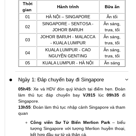
Thời
Hành trình
Bữa ăn
gian
01
HÀ NỘI – SINGAPORE
Ăn tối
SINGAPORE - SENTOSA -
Ăn sáng,
02
JOHOR BARUH
trưa, tối
JOHOR BARUH - MALACCA
Ăn sáng,
03
- KUALA LUMPUR
trưa, tối
KUALA LUMPUR - CAO
Ăn sáng,
04
NGUYÊN GENTING
trưa, tối
05
KUALA LUMPUR - HÀ NỘI
Ăn sáng
Ngày 1: Đáp chuyến bay đi Singapore
05h45
: Xe và HDV đón quý khách tại điểm hẹn. Đoàn
làm thủ tục đáp chuyến bay
VJ915
lúc
09h35
đi
Singapore.
13h55
: Đoàn làm thủ tục nhập cảnh Singapore và tham
quan
Công viên Sư Tử Biển Merlion Park
– biểu
tượng Singapore với tượng Merlion huyền thoại,
kết hợp đầu sư tử và thân cá.