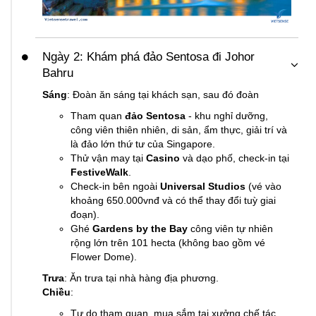
Ngày 2: Khám phá đảo Sentosa đi Johor
Bahru
Sáng
: Đoàn ăn sáng tại khách sạn, sau đó đoàn
Tham quan
đảo Sentosa
- khu nghỉ dưỡng,
công viên thiên nhiên, di sản, ẩm thực, giải trí và
là đảo lớn thứ tư của Singapore.
Thử vận may tại
Casino
và dạo phố, check-in tại
FestiveWalk
.
Check-in bên ngoài
Universal Studios
(vé vào
khoảng 650.000vnđ và có thể thay đổi tuỳ giai
đoạn).
Ghé
Gardens by the Bay
công viên tự nhiên
rộng lớn trên 101 hecta (không bao gồm vé
Flower Dome).
Trưa
: Ăn trưa tại nhà hàng địa phương.
Chiều
:
Tự do tham quan, mua sắm tại xưởng chế tác