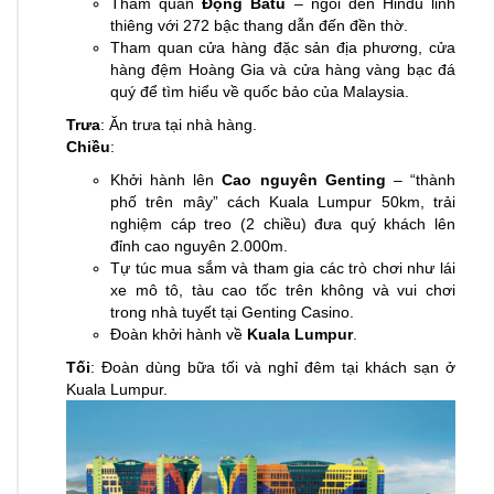
Tham quan
Động Batu
– ngôi đền Hindu linh
thiêng với 272 bậc thang dẫn đến đền thờ.
Tham quan cửa hàng đặc sản địa phương, cửa
hàng đệm Hoàng Gia và cửa hàng vàng bạc đá
quý để tìm hiểu về quốc bảo của Malaysia.
Trưa
: Ăn trưa tại nhà hàng.
Chiều
:
Khởi hành lên
Cao nguyên Genting
– “thành
phố trên mây” cách Kuala Lumpur 50km, trải
nghiệm cáp treo (2 chiều) đưa quý khách lên
đỉnh cao nguyên 2.000m.
Tự túc mua sắm và tham gia các trò chơi như lái
xe mô tô, tàu cao tốc trên không và vui chơi
trong nhà tuyết tại Genting Casino.
Đoàn khởi hành về
Kuala Lumpur
.
Tối
: Đoàn dùng bữa tối và nghỉ đêm tại khách sạn ở
Kuala Lumpur.