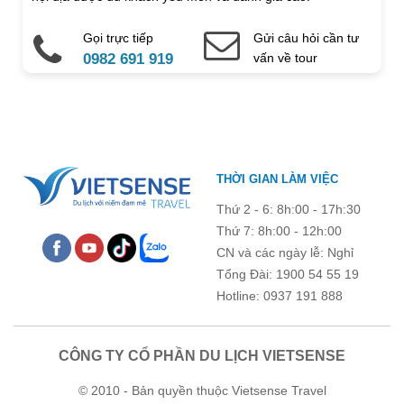
Gọi trực tiếp
Gửi câu hỏi cần tư
Điện thoại di động
Email
0982 691 919
vấn về tour
Ghi chú thêm
Chú ý: Trường mang dấu (
*
) là bắt buộc. Vui lòng không để
THỜI GIAN LÀM VIỆC
trống !
Thứ 2 - 6: 8h:00 - 17h:30
Thứ 7: 8h:00 - 12h:00
CN và các ngày lễ: Nghỉ
Tổng Đài: 1900 54 55 19
Hotline: 0937 191 888
CÔNG TY CỔ PHẦN DU LỊCH VIETSENSE
© 2010 - Bản quyền thuộc Vietsense Travel