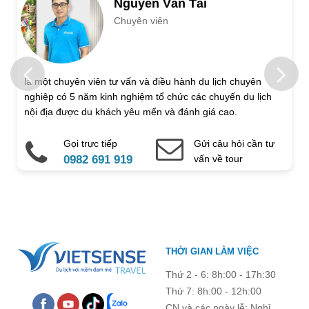
Nguyễn Văn Tài
Chuyên viên
Trẻ em 1 đến 5 tuổi
Trẻ em 6 đến 12 tuổi
Họ và tên
là một chuyên viên tư vấn và điều hành du lịch chuyên
nghiệp có 5 năm kinh nghiệm tổ chức các chuyến du lịch
Địa chỉ liên hệ
nội địa được du khách yêu mến và đánh giá cao.
Gọi trực tiếp
Gửi câu hỏi cần tư
Điện thoại di động
Email
0982 691 919
vấn về tour
Ghi chú thêm
Chú ý: Trường mang dấu (
*
) là bắt buộc. Vui lòng không để
THỜI GIAN LÀM VIỆC
trống !
Thứ 2 - 6: 8h:00 - 17h:30
Thứ 7: 8h:00 - 12h:00
CN và các ngày lễ: Nghỉ