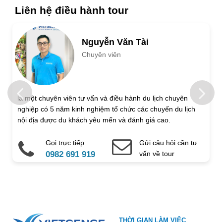
Ngày khởi hành
Ngày kết thúc
Liên hệ điều hành tour
Số người lớn
Nguyễn Văn Tài
Chuyên viên
Trẻ em 1 đến 5 tuổi
Trẻ em 6 đến 12 tuổi
Họ và tên
là một chuyên viên tư vấn và điều hành du lịch chuyên
nghiệp có 5 năm kinh nghiệm tổ chức các chuyến du lịch
Địa chỉ liên hệ
nội địa được du khách yêu mến và đánh giá cao.
Gọi trực tiếp
Gửi câu hỏi cần tư
Điện thoại di động
Email
0982 691 919
vấn về tour
Ghi chú thêm
Chú ý: Trường mang dấu (
*
) là bắt buộc. Vui lòng không để
THỜI GIAN LÀM VIỆC