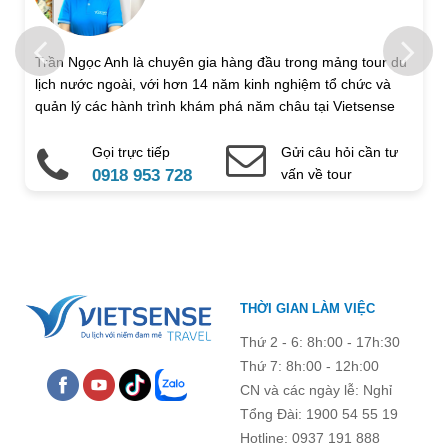
Họ và tên
Trần Ngọc Anh là chuyên gia hàng đầu trong mảng tour du
lịch nước ngoài, với hơn 14 năm kinh nghiệm tổ chức và
Địa chỉ liên hệ
quản lý các hành trình khám phá năm châu tại Vietsense
Travel.
Gọi trực tiếp
Gửi câu hỏi cần tư
Điện thoại di động
Email
0918 953 728
vấn về tour
Ghi chú thêm
Chú ý: Trường mang dấu (
*
) là bắt buộc. Vui lòng không để
THỜI GIAN LÀM VIỆC
trống !
Thứ 2 - 6: 8h:00 - 17h:30
Thứ 7: 8h:00 - 12h:00
CN và các ngày lễ: Nghỉ
Tổng Đài: 1900 54 55 19
Hotline: 0937 191 888