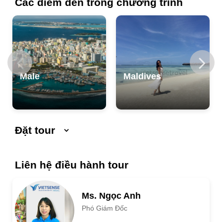
Các điểm đến trong chương trình
Male
Maldives
Đặt tour
Ngày khởi hành
Ngày kết thúc
Liên hệ điều hành tour
Số người lớn
Ms. Ngọc Anh
Phó Giám Đốc
Trẻ em 1 đến 5 tuổi
Trẻ em 6 đến 12 tuổi