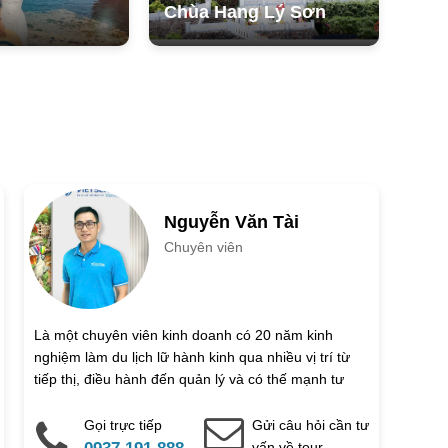
Chùa Hang Lý Sơn
Đảo
biểu tượng địa chất nổi bật của đảo, hình thành từ dung
 tự nhiên độc nhất vô nhị này nằm sát biển, với mặt trời
ịa điểm “must check-in” đối với những ai yêu thích nhiếp
g xuyên qua cổng đá, phản chiếu lên mặt biển tạo nên
.
Ngày kết thúc
tự do dạo biển, thưởng thức hải sản đêm hoặc các món đặc
 đảo, sẵn sàng cho ngày tiếp theo với nhiều trải nghiệm
tuổi
Trẻ em 6 đến 12 tuổi
Nguyễn Văn Tài
Chuyên viên
Là một chuyên viên kinh doanh có 20 năm kinh
nghiệm làm du lịch lữ hành kinh qua nhiều vị trí từ
Email
tiếp thị, điều hành đến quản lý và có thế mạnh tư
vấn và chốt sale ưu việt nên đã gắn bó với vị trí kinh
doanh lâu dài.
Gọi trực tiếp
Gửi câu hỏi cần tư
vấn về tour