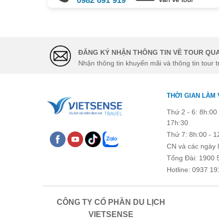
0982 691 919
Chú ý: Trường mang dấu (
*
) l
ĐĂNG KÝ NHẬN THÔNG TIN VỀ TOUR QUA
Nhận thông tin khuyến mãi và thông tin tour t
THỜI GIAN LÀM 
Thứ 2 - 6: 8h:00 
17h:30
Thứ 7: 8h:00 - 1
CN và các ngày l
Tổng Đài: 1900 
Hotline: 0937 19
CÔNG TY CỔ PHẦN DU LỊCH
VIETSENSE