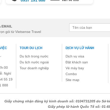
0937 191 888
à bắt buộc. Vui lòng không để trống !
 EMAIL
rọn gói từ Vietsense Travel
VIỆC
TOUR DU LỊCH
DỊCH VỤ LỮ HÀNH
-
Du lịch trong nước
Dịch vụ visa
Du lịch nước ngoài
Đặt khách sạn
2h:00
Tour doanh nghiệp
Vé máy bay
ễ: Nghỉ
Combo
54 55 19
Site map
1 888
Giấy chứng nhận đăng ký kinh doanh số: 0104731205 do Sở kế
Giấy phép lữ hành Quốc Tế số: 01-