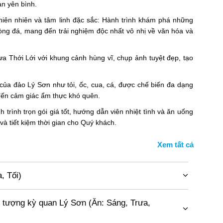
an yên bình.
ên nhiên và tâm linh đặc sắc: Hành trình khám phá những
òng đá, mang đến trải nghiệm độc nhất vô nhị về văn hóa và
a Thới Lới với khung cảnh hùng vĩ, chụp ảnh tuyệt đẹp, tạo
ủa đảo Lý Sơn như tỏi, ốc, cua, cá, được chế biến đa dạng
đến cảm giác ẩm thực khó quên.
 trình trọn gói giá tốt, hướng dẫn viên nhiệt tình và ăn uống
và tiết kiệm thời gian cho Quý khách.
, Tối)
ng Nhất – Trần Nhân Tông, Q. Hai Bà Trưng, Hà Nội. Xe ô
 trợ làm thủ tục và khởi hành ra sân bay Nội Bài.
 tượng kỳ quan Lý Sơn (Ăn: Sáng, Trưa,
Airlines
, hướng đến sân bay Chu Lai, bắt đầu hành trình