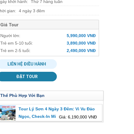
gày khởi hành:
Thứ 7 hàng tuần
hời gian:
4 ngày 3 đêm
Giá Tour
Người lớn:
5,990,000 VNĐ
Trẻ em 5-10 tuổi:
3,890,000 VNĐ
Trẻ em 2-5 tuổi:
2,490,000 VNĐ
LIÊN HỆ ĐIỀU HÀNH
ĐẶT TOUR
 Thể Phù Hợp Với Bạn
Tour Lý Sơn 4 Ngày 3 Đêm: Vi Vu Đảo
Ngọc, Check-In Miệng Núi Lửa
Giá: 6,190,000 VNĐ