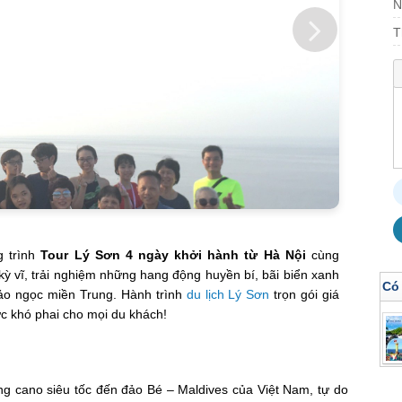
N
T
 trình
Tour Lý Sơn 4 ngày khởi hành từ Hà Nội
cùng
kỳ vĩ, trải nghiệm những hang động huyền bí, bãi biển xanh
Có
đảo ngọc miền Trung. Hành trình
du lịch Lý Sơn
trọn gói giá
ức khó phai cho mọi du khách!
ng cano siêu tốc đến đảo Bé – Maldives của Việt Nam, tự do