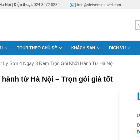
Hà Nội |
Điện thoại:
024 3972 8289
info@vietsensetravel.com
ÀI
TOUR THEO CHỦ ĐỀ
KHÁCH SẠN
DỊCH VỤ
r Lý Sơn 4 Ngày 3 Đêm Trọn Gói Khởi Hành Từ Hà Nội
 hành từ Hà Nội – Trọn gói giá tốt
Đ
Đ
Đ