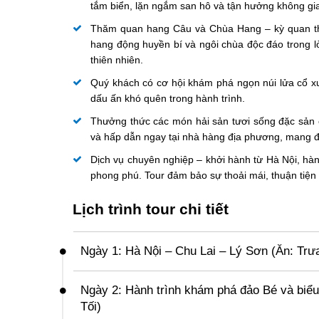
tắm biển, lặn ngắm san hô và tận hưởng không gi
Thăm quan hang Câu và Chùa Hang – kỳ quan thi
hang động huyền bí và ngôi chùa độc đáo trong l
thiên nhiên.
Quý khách có cơ hội khám phá ngọn núi lửa cổ xư
dấu ấn khó quên trong hành trình.
Thưởng thức các món hải sản tươi sống đặc sản c
và hấp dẫn ngay tại nhà hàng địa phương, mang 
Dịch vụ chuyên nghiệp – khởi hành từ Hà Nội, hành
phong phú. Tour đảm bảo sự thoải mái, thuận tiện 
Lịch trình tour chi tiết
Ngày 1: Hà Nội – Chu Lai – Lý Sơn (Ăn: Trưa
04h00
: Quý khách tập trung tại cổng Công viên Thố
tô và Hướng dẫn viên
VietSense Travel
đón đoàn, hỗ
Ngày 2: Hành trình khám phá đảo Bé và biểu
Tối)
06h55
: Đoàn đáp chuyến bay
VN1641
của
Vietnam 