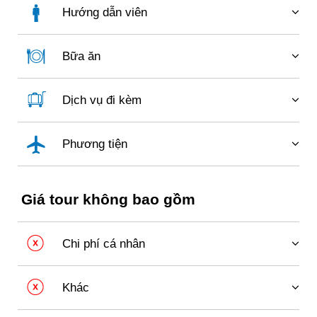
chuẩn 02 người lớn/phòng (kèm trẻ em nếu có).
Hướng dẫn viên
Hướng dẫn viên nhiệt tình, đồng hành và hỗ trợ đoàn
xuyên suốt chuyến đi.
Bữa ăn
01 bữa sáng tại resort, 01 bữa ăn tại resort giá
350.000VNĐ/người và 02 bữa ăn tại nhà hàng bên
Dịch vụ đi kèm
ngoài giá 180.000VNĐ/người/bữa.
Nước uống đóng chai phục vụ trên xe trong suốt
hành trình.
Phương tiện
Vé tham quan các điểm có trong chương trình tour.
Xe du lịch 45 chỗ đời mới đưa đón theo lịch trình, lái
Bảo hiểm du lịch với mức bồi thường tối đa lên tới
xe kinh nghiệm và phục vụ chuyên nghiệp.
100.000.000VNĐ/người/vụ.
Giá tour không bao gồm
Chương trình Teambuilding đầy đủ kịch bản cùng
Gala Dinner được chuẩn bị chuyên nghiệp
Chi phí cá nhân
Các loại đồ uống cá nhân như bia, rượu, nước
ngọt…
Khác
Chi phí giặt là và sử dụng dịch vụ cá nhân tại resort.
Các khoản phát sinh ngoài chương trình và không