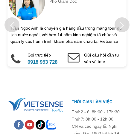
Phó Giám Đốc
Trẻ em 1 đến 5 tuổi
Trẻ em 6 đến 12 tuổi
Họ và tên
Trần Ngọc Anh là chuyên gia hàng đầu trong mảng tour du
lịch nước ngoài, với hơn 14 năm kinh nghiệm tổ chức và
Địa chỉ liên hệ
quản lý các hành trình khám phá năm châu tại Vietsense
Travel.
Gọi trực tiếp
Gửi câu hỏi cần tư
Điện thoại di động
Email
0918 953 728
vấn về tour
Ghi chú thêm
Chú ý: Trường mang dấu (
*
) là bắt buộc. Vui lòng không để
THỜI GIAN LÀM VIỆC
trống !
Thứ 2 - 6: 8h:00 - 17h:30
Thứ 7: 8h:00 - 12h:00
CN và các ngày lễ: Nghỉ
Tổng Đài: 1900 54 55 19