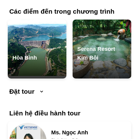
nằm trong danh mục bao gồm.
Các điểm đến trong chương trình
Serena Resort
Hòa Bình
Kim Bôi
Đặt tour
Ngày khởi hành
Ngày kết thúc
Liên hệ điều hành tour
Số người lớn
Ms. Ngọc Anh