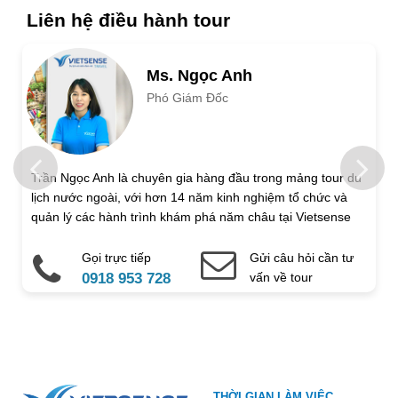
Ngày khởi hành
Ngày kết thúc
Liên hệ điều hành tour
Số người lớn
Ms. Ngọc Anh
Phó Giám Đốc
Trẻ em 1 đến 5 tuổi
Trẻ em 6 đến 12 tuổi
Họ và tên
Trần Ngọc Anh là chuyên gia hàng đầu trong mảng tour du
lịch nước ngoài, với hơn 14 năm kinh nghiệm tổ chức và
Địa chỉ liên hệ
quản lý các hành trình khám phá năm châu tại Vietsense
Travel.
Gọi trực tiếp
Gửi câu hỏi cần tư
Điện thoại di động
Email
0918 953 728
vấn về tour
Ghi chú thêm
Chú ý: Trường mang dấu (
*
) là bắt buộc. Vui lòng không để
THỜI GIAN LÀM VIỆC