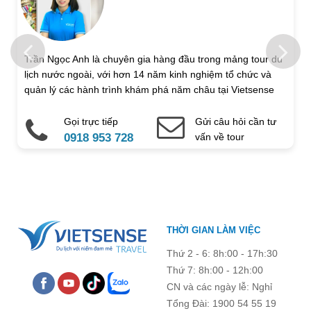
Trẻ em 1 đến 5 tuổi
Trẻ em 6 đến 12 tuổi
Họ và tên
Trần Ngọc Anh là chuyên gia hàng đầu trong mảng tour du
lịch nước ngoài, với hơn 14 năm kinh nghiệm tổ chức và
Địa chỉ liên hệ
quản lý các hành trình khám phá năm châu tại Vietsense
Travel.
Gọi trực tiếp
Gửi câu hỏi cần tư
Điện thoại di động
Email
0918 953 728
vấn về tour
Ghi chú thêm
Chú ý: Trường mang dấu (
*
) là bắt buộc. Vui lòng không để
THỜI GIAN LÀM VIỆC
trống !
Thứ 2 - 6: 8h:00 - 17h:30
Thứ 7: 8h:00 - 12h:00
CN và các ngày lễ: Nghỉ
Tổng Đài: 1900 54 55 19