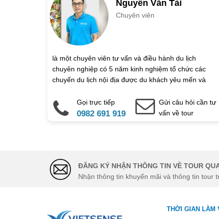
Nguyễn Văn Tài
Chuyên viên
Họ và tên
Địa chỉ liên hệ
là một chuyên viên tư vấn và điều hành du lịch
chuyên nghiệp có 5 năm kinh nghiệm tổ chức các
Điện thoại di động
chuyến du lịch nội địa được du khách yêu mến và
đánh giá cao.
Gọi trực tiếp
Gửi câu hỏi cần tư
Ghi chú thêm
0982 691 919
vấn về tour
Chú ý: Trường mang dấu (
*
) l
ĐĂNG KÝ NHẬN THÔNG TIN VỀ TOUR QUA
Nhận thông tin khuyến mãi và thông tin tour t
THỜI GIAN LÀM 