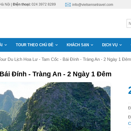
Hà Nội |
Điện thoại:
024 3972 8289
info@vietsensetravel.com
ÀI
TOUR THEO CHỦ ĐỀ
KHÁCH SẠN
DỊCH VỤ
Tour Du Lịch Hoa Lư - Tam Cốc - Bái Đính - Tràng An - 2 Ngày 1 Đê
 Bái Đính - Tràng An - 2 Ngày 1 Đêm
Đ
Đ
C