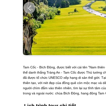
Tam Cốc - Bích Động, được biết với cái tên "Nam thiên 
thể danh thắng Tràng An - Tam Cốc được Thủ tướng chín
đã được tổ chức UNESCO xếp hạng di sản thế giới. Tạ
thiên tạo, với nét đẹp của đồng quê còn mộc mạc và 
người chìm đắm vào thiên nhiên, tìm lại sự tĩnh tâm của
trong và ngoài nước: chùa Bích Động, hang động Tam
Lịch trình tour chi tiết