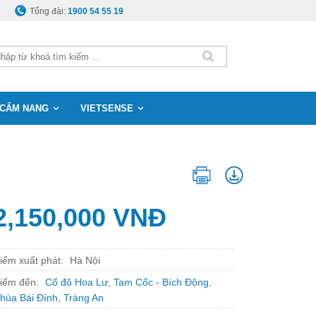
Tổng đài:
1900 54 55 19
CẨM NANG
VIETSENSE
m
2,150,000 VNĐ
iểm xuất phát:
Hà Nội
iểm đến:
Cố đô Hoa Lư
,
Tam Cốc - Bích Động
,
hùa Bái Đính
,
Tràng An