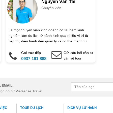
Nguyễn Văn Tài
Chuyên viên
Là một chuyên viên kinh doanh có 20 năm kinh
nghiệm làm du lịch lữ hành kinh qua nhiều vị trí từ
Email
tiếp thị, điều hành đến quản lý và có thế mạnh tư
vấn và chốt sale ưu việt nên đã gắn bó với vị trí kinh
doanh lâu dài.
Gọi trực tiếp
Gửi câu hỏi cần tư
0937 191 888
vấn về tour
à bắt buộc. Vui lòng không để trống !
 EMAIL
rọn gói từ Vietsense Travel
VIỆC
TOUR DU LỊCH
DỊCH VỤ LỮ HÀNH