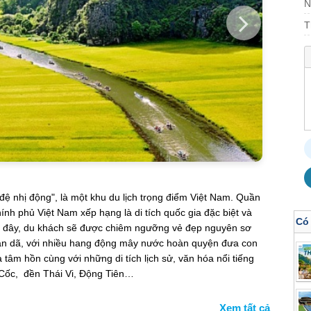
N
T
đệ nhị động", là một khu du lịch trọng điểm Việt Nam. Quần
h phủ Việt Nam xếp hạng là di tích quốc gia đặc biệt và
Có
i đây, du khách sẽ được chiêm ngưỡng vẻ đẹp nguyên sơ
dân dã, với nhiều hang động mây nước hoàn quyện đưa con
 tâm hồn cùng với những di tích lịch sử, văn hóa nổi tiếng
 Cốc, đền Thái Vi, Động Tiên…