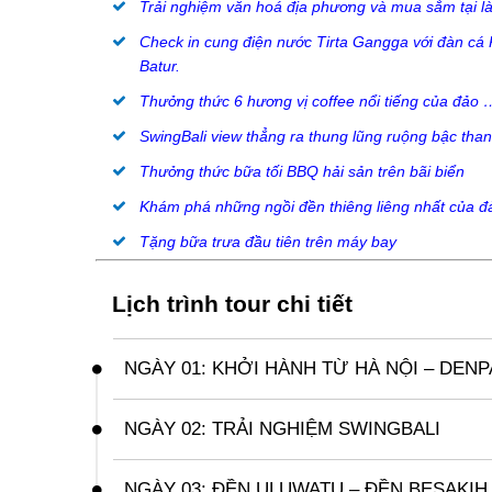
Trải nghiệm văn hoá địa phương và mua sắm tại 
Check in cung điện nước Tirta Gangga với đàn cá K
Batur.
Thưởng thức 6 hương vị coffee nổi tiếng của đảo 
SwingBali view thẳng ra thung lũng ruộng bậc th
Thưởng thức bữa tối BBQ hải sản trên bãi biển
Khám phá những ngồi đền thiêng liêng nhất của đ
Tặng bữa trưa đầu tiên trên máy bay
Lịch trình tour chi tiết
NGÀY 01: KHỞI HÀNH TỪ HÀ NỘI – DEN
06h30: Xe và HDV đón quý khách tại điểm hẹn trung 
chuyến bay lúc 10h00 đi Bali. Qúy khách ăn nhẹ trê
NGÀY 02: TRẢI NGHIỆM SWINGBALI
16h25: Đoàn hạ cánh tại sân bay quốc tế Denpasar, 
Sáng:
Sau bữa sáng tại khách sạn, đoàn khởi hành 
phương đưa quý khách đi ăn tối tại nhà hàng, sau đó 
NGÀY 03: ĐỀN ULUWATU – ĐỀN BESAKIH