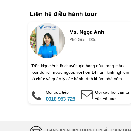
Khách sạn: 4 sao // Ăn uống: Sáng, Trưa, Tối
Ăn uống: Sáng, Trưa, Tối (tự túc trên máy bay)
Ngày khởi hành
Liên hệ điều hành tour
Số người lớn
Trẻ em 1 đến 5 
Ms. Ngọc Anh
Phó Giám Đốc
Họ và tên
Địa chỉ liên hệ
Trần Ngọc Anh là chuyên gia hàng đầu trong mảng
tour du lịch nước ngoài, với hơn 14 năm kinh nghiệm
Điện thoại di động
tổ chức và quản lý các hành trình khám phá năm
châu tại Vietsense Travel.
Gọi trực tiếp
Gửi câu hỏi cần tư
Ghi chú thêm
0918 953 728
vấn về tour
Chú ý: Trường mang dấu (
*
) l
ĐĂNG KÝ NHẬN THÔNG TIN VỀ TOUR QUA