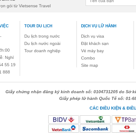
rọn gói từ Vietsense Travel
VIỆC
TOUR DU LỊCH
DỊCH VỤ LỮ HÀNH
-
Du lịch trong nước
Dịch vụ visa
Du lịch nước ngoài
Đặt khách sạn
2h:00
Tour doanh nghiệp
Vé máy bay
ễ: Nghỉ
Combo
54 55 19
Site map
1 888
Giấy chứng nhận đăng ký kinh doanh số: 0104731205 do Sở kế
Giấy phép lữ hành Quốc Tế số: 01-
CÁC ĐIỀU KIỆN & ĐIỀ