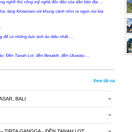
làng nghề thủ công mỹ nghệ độc đảo của dân bản địa …
oi, làng Kintamani với khung cảnh nhìn ra ngọn núi lửa
…
ang để có những bức ảnh ảo diệu nhất …
ảo: Đền Tanah Lot, đền Besakih, đền Uluwatu …
PASAR, BALI
tâm thành phố, khởi hành ra sân bay quốc tế Nội Bài đáp
n máy bay.
Indonesia. Đoàn làm thủ tục nhập cảnh, Xe và hdv địa
đi thăm quan đảo:
về khách sạn, nhận phòng nghỉ ngơi. Nghỉ đêm tại khách
 – TIRTA GANGGA - ĐỀN TANAH LOT