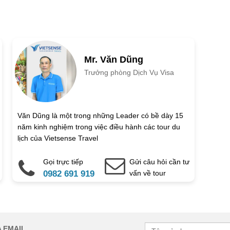
Ngày kết thúc
tuổi
Trẻ em 6 đến 12 tuổi
Mr. Văn Dũng
Trưởng phòng Dịch Vụ Visa
Văn Dũng là một trong những Leader có bề dày 15
năm kinh nghiệm trong việc điều hành các tour du
Email
lịch của Vietsense Travel
Gọi trực tiếp
Gửi câu hỏi cần tư
0982 691 919
vấn về tour
à bắt buộc. Vui lòng không để trống !
 EMAIL