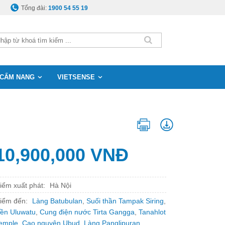
Tổng đài:
1900 54 55 19
CẨM NANG
VIETSENSE
10,900,000 VNĐ
iểm xuất phát:
Hà Nội
iểm đến:
Làng Batubulan
,
Suối thần Tampak Siring
,
ền Uluwatu
,
Cung điện nước Tirta Gangga
,
Tanahlot
emple
,
Cao nguyên Ubud
,
Làng Panglipuran