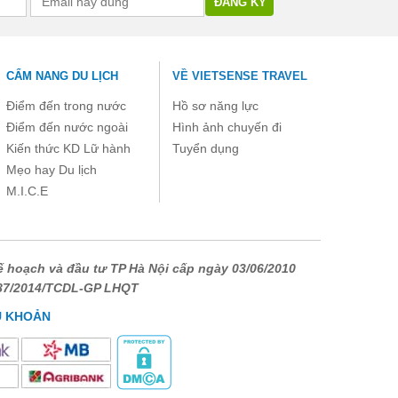
CẨM NANG DU LỊCH
VỀ VIETSENSE TRAVEL
Điểm đến trong nước
Hồ sơ năng lực
Điểm đến nước ngoài
Hình ảnh chuyến đi
Kiến thức KD Lữ hành
Tuyển dụng
Mẹo hay Du lịch
M.I.C.E
 hoạch và đầu tư TP Hà Nội cấp ngày 03/06/2010
687/2014/TCDL-GP LHQT
U KHOẢN