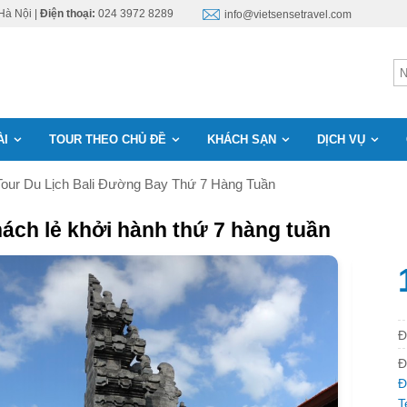
Hà Nội |
Điện thoại:
024 3972 8289
info@vietsensetravel.com
ÀI
TOUR THEO CHỦ ĐỀ
KHÁCH SẠN
DỊCH VỤ
Tour Du Lịch Bali Đường Bay Thứ 7 Hàng Tuần
hách lẻ khởi hành thứ 7 hàng tuần
Đ
Đ
Đ
T