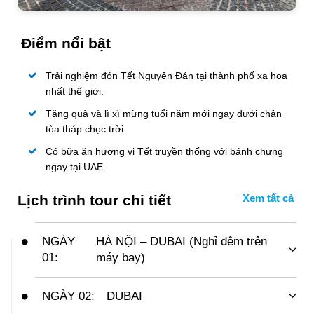
Điểm nổi bật
Trải nghiệm đón Tết Nguyên Đán tại thành phố xa hoa
nhất thế giới.
Tặng quà và lì xì mừng tuổi năm mới ngay dưới chân
tòa tháp chọc trời.
Có bữa ăn hương vị Tết truyền thống với bánh chưng
ngay tại UAE.
Lịch trình tour chi tiết
NGÀY
HÀ NỘI – DUBAI (Nghỉ đêm trên
01:
máy bay)
Tối:
Quý khách tập trung ở điểm hẹn, xe du lịch cao
cấp được chuẩn bị cùng với đoàn hướng dẫn viên từ
NGÀY 02:
DUBAI
công ty sẽ đón bạn, sau đó xe xuất phát đưa cả đoàn