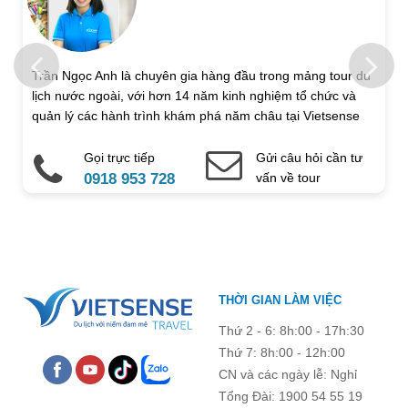
Trẻ em 1 đến 5 tuổi
Trẻ em 6 đến 12 tuổi
Họ và tên
Trần Ngọc Anh là chuyên gia hàng đầu trong mảng tour du
lịch nước ngoài, với hơn 14 năm kinh nghiệm tổ chức và
Địa chỉ liên hệ
quản lý các hành trình khám phá năm châu tại Vietsense
Travel.
Gọi trực tiếp
Gửi câu hỏi cần tư
Điện thoại di động
Email
0918 953 728
vấn về tour
Ghi chú thêm
Chú ý: Trường mang dấu (
*
) là bắt buộc. Vui lòng không để
THỜI GIAN LÀM VIỆC
trống !
Thứ 2 - 6: 8h:00 - 17h:30
Thứ 7: 8h:00 - 12h:00
CN và các ngày lễ: Nghỉ
Tổng Đài: 1900 54 55 19