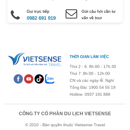
Gọi trực tiếp
Gửi câu hỏi cần tư
Điện thoại di động
Email
0982 691 919
vấn về tour
Ghi chú thêm
Chú ý: Trường mang dấu (
*
) là bắt buộc. Vui lòng không để
THỜI GIAN LÀM VIỆC
trống !
Thứ 2 - 6: 8h:00 - 17h:30
Thứ 7: 8h:00 - 12h:00
CN và các ngày lễ: Nghỉ
Tổng Đài: 1900 54 55 19
Hotline: 0937 191 888
CÔNG TY CỔ PHẦN DU LỊCH VIETSENSE
© 2010 - Bản quyền thuộc Vietsense Travel