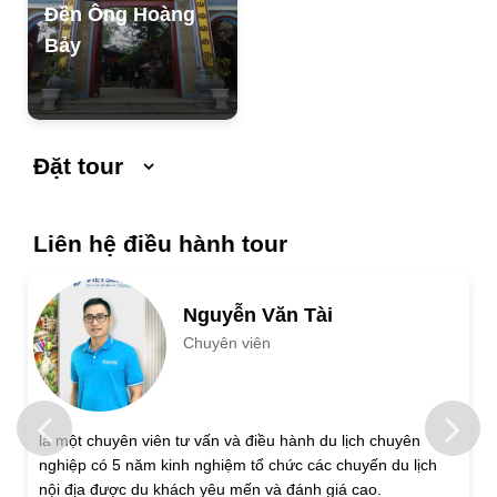
Đền Ông Hoàng
Bảy
Đặt tour
Ngày khởi hành
Ngày kết thúc
Liên hệ điều hành tour
Số người lớn
Nguyễn Văn Tài
Chuyên viên
Trẻ em 1 đến 5 tuổi
Trẻ em 6 đến 12 tuổi
Họ và tên
là một chuyên viên tư vấn và điều hành du lịch chuyên
nghiệp có 5 năm kinh nghiệm tổ chức các chuyến du lịch
Địa chỉ liên hệ
nội địa được du khách yêu mến và đánh giá cao.