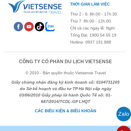
Chú ý: Trường mang dấu (
*
) là bắt buộc. Vui lòng không để
THỜI GIAN LÀM VIỆC
trống !
Thứ 2 - 6: 8h:00 - 17h:30
Thứ 7: 8h:00 - 12h:00
CN và các ngày lễ: Nghỉ
Tổng Đài: 1900 54 55 19
Hotline: 0937 191 888
CÔNG TY CỔ PHẦN DU LỊCH VIETSENSE
© 2010 - Bản quyền thuộc Vietsense Travel
Giấy chứng nhận đăng ký kinh doanh số: 0104731205
do Sở kế hoạch và đầu tư TP Hà Nội cấp ngày
03/06/2010 Giấy phép lữ hành Quốc Tế số: 01-
687/2014/TCDL-GP LHQT
CÁC ĐIỀU KIỆN & ĐIỀU KHOẢN