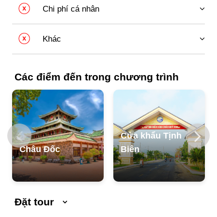
của HDV và lái xe, quý khách có thể có tiền tip
Vũ Sơn, Ngũ Hồ Sơn, Phụng Hoàng Sơn, Liên Hoa
Chi phí cá nhân
(không bắt buộc)
Sơn, Thủy Đài Sơn, Ngọa Long Sơn, hợp thành dãy
Thất Sơn hùng vĩ - Đệ nhất thắng cảnh An Giang.
Đồ uống (rượu, bia, nước ngọt...) trong các bữa ăn
và suốt chương trình.
Tiếp tục chuyến hành hương trên
Núi Cấm
, viếng cảnh
Khác
chùa Vạn Linh, chùa Phật Lớn
, chiêm bái
Đức Phật
Các chi phí cá nhân (điện thoại, giặt là, mua sắm
Thuế giá trị gia tăng 10% (VAT).
Di Lặc
cao 32m, ánh mắt nhân từ, ngài luôn mỉm cười
ngoài chương trình...).
với khách thập phương.
Các điểm đến trong chương trình
Núi Cấm
Núi Cấm, hay còn gọi là Thiên Cấm Sơn, là một trong
những ngọn núi linh thiêng và hùng vĩ nhất trong dãy
Thất Sơn (Bảy Núi) thuộc tỉnh An Giang. Nơi đây không
chỉ nổi tiếng với cảnh quan thiên nhiên tươi đẹp mà còn
nơi tập trung nhiều ngôi chùa, miếu, am linh thiêng như
Cửa khẩu Tịnh
chùa Vạn Linh, Chùa Phật Lớn. Hàng năm, núi Cấm
Châu Đốc
Biên
thu hút đông đảo Phật tử và du khách đến hành hương,
chiêm bái.
Buổi Trưa:
Đoàn ăn trưa tại nhà hàng địa phương,
thưởng thức các món ăn đặc sản An Giang.
Đặt tour