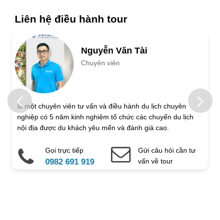
Ngày khởi hành
Ngày kết thúc
Liên hệ điều hành tour
Số người lớn
Nguyễn Văn Tài
Chuyên viên
Trẻ em 1 đến 5 tuổi
Trẻ em 6 đến 12 tuổi
Họ và tên
là một chuyên viên tư vấn và điều hành du lịch chuyên
nghiệp có 5 năm kinh nghiệm tổ chức các chuyến du lịch
Địa chỉ liên hệ
nội địa được du khách yêu mến và đánh giá cao.
Gọi trực tiếp
Gửi câu hỏi cần tư
Điện thoại di động
Email
0982 691 919
vấn về tour
Ghi chú thêm