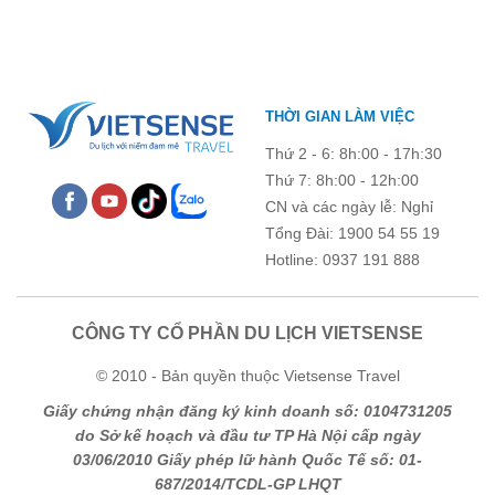
Ghi chú thêm
Chú ý: Trường mang dấu (
*
) là bắt buộc. Vui lòng không để
THỜI GIAN LÀM VIỆC
trống !
Thứ 2 - 6: 8h:00 - 17h:30
Thứ 7: 8h:00 - 12h:00
CN và các ngày lễ: Nghỉ
Tổng Đài: 1900 54 55 19
Hotline: 0937 191 888
CÔNG TY CỔ PHẦN DU LỊCH VIETSENSE
© 2010 - Bản quyền thuộc Vietsense Travel
Giấy chứng nhận đăng ký kinh doanh số: 0104731205
do Sở kế hoạch và đầu tư TP Hà Nội cấp ngày
03/06/2010 Giấy phép lữ hành Quốc Tế số: 01-
687/2014/TCDL-GP LHQT