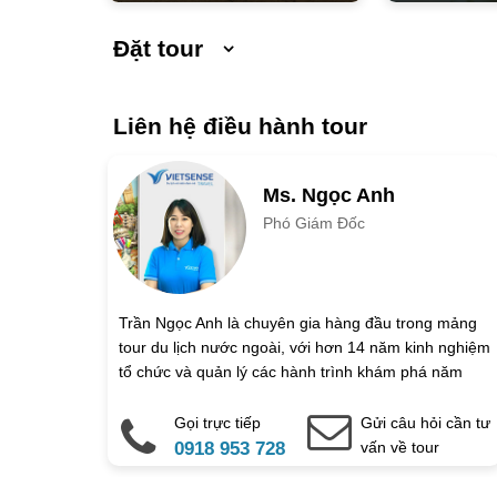
Đặt tour
Ngày khởi hành
Liên hệ điều hành tour
Số người lớn
Trẻ em 1 đến 5 
Ms. Ngọc Anh
Phó Giám Đốc
Họ và tên
Địa chỉ liên hệ
Trần Ngọc Anh là chuyên gia hàng đầu trong mảng
tour du lịch nước ngoài, với hơn 14 năm kinh nghiệm
Điện thoại di động
tổ chức và quản lý các hành trình khám phá năm
châu tại Vietsense Travel.
Gọi trực tiếp
Gửi câu hỏi cần tư
Ghi chú thêm
0918 953 728
vấn về tour