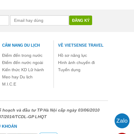
CẨM NANG DU LỊCH
VỀ VIETSENSE TRAVEL
Điểm đến trong nước
Hồ sơ năng lực
Điểm đến nước ngoài
Hình ảnh chuyến đi
Kiến thức KD Lữ hành
Tuyển dụng
Mẹo hay Du lịch
M.I.C.E
 hoạch và đầu tư TP Hà Nội cấp ngày 03/06/2010
687/2014/TCDL-GP LHQT
U KHOẢN