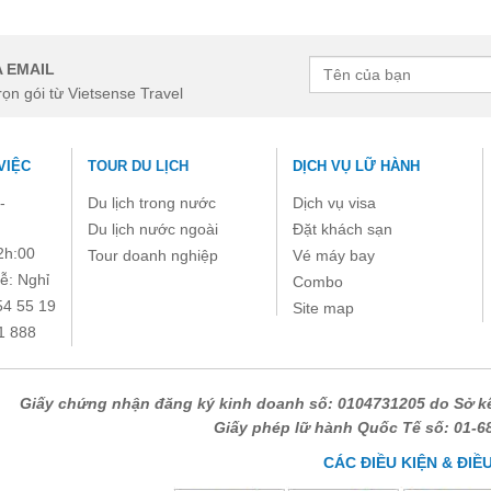
à bắt buộc. Vui lòng không để trống !
 EMAIL
rọn gói từ Vietsense Travel
VIỆC
TOUR DU LỊCH
DỊCH VỤ LỮ HÀNH
-
Du lịch trong nước
Dịch vụ visa
Du lịch nước ngoài
Đặt khách sạn
2h:00
Tour doanh nghiệp
Vé máy bay
ễ: Nghỉ
Combo
54 55 19
Site map
1 888
Giấy chứng nhận đăng ký kinh doanh số: 0104731205 do Sở kế
Giấy phép lữ hành Quốc Tế số: 01-
CÁC ĐIỀU KIỆN & ĐIỀ