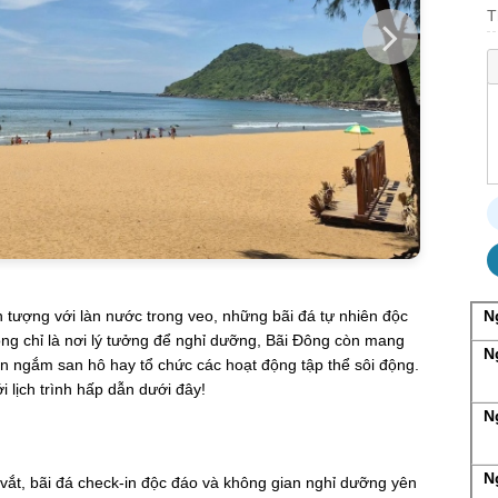
T
tượng với làn nước trong veo, những bãi đá tự nhiên độc
N
g chỉ là nơi lý tưởng để nghỉ dưỡng, Bãi Đông còn mang
N
lặn ngắm san hô hay tổ chức các hoạt động tập thể sôi động.
 lịch trình hấp dẫn dưới đây!
N
N
vắt, bãi đá check-in độc đáo và không gian nghỉ dưỡng yên