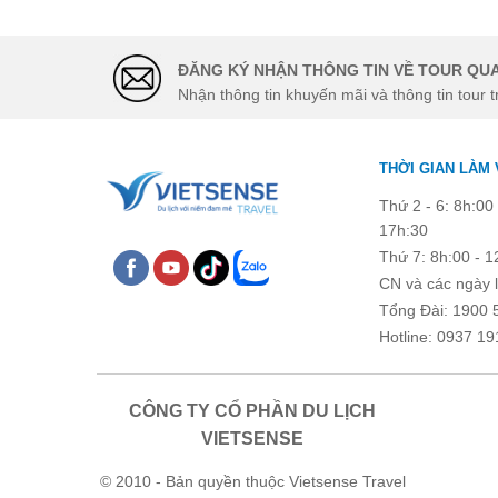
Chú ý: Trường mang dấu (
*
) l
ĐĂNG KÝ NHẬN THÔNG TIN VỀ TOUR QUA
Nhận thông tin khuyến mãi và thông tin tour t
THỜI GIAN LÀM 
Thứ 2 - 6: 8h:00 
17h:30
Thứ 7: 8h:00 - 1
CN và các ngày l
Tổng Đài: 1900 
Hotline: 0937 19
CÔNG TY CỔ PHẦN DU LỊCH
VIETSENSE
© 2010 - Bản quyền thuộc Vietsense Travel