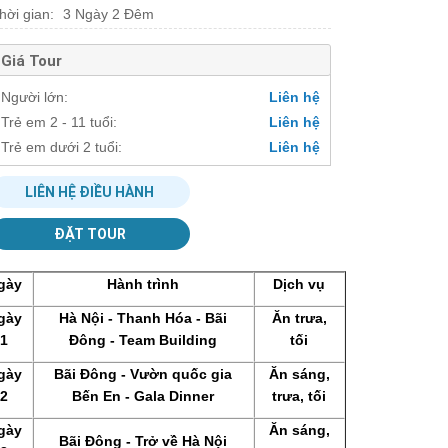
hời gian:
3 Ngày 2 Đêm
Giá Tour
Người lớn:
Liên hệ
Trẻ em 2 - 11 tuổi:
Liên hệ
Trẻ em dưới 2 tuổi:
Liên hệ
LIÊN HỆ ĐIỀU HÀNH
ĐẶT TOUR
gày
Hành trình
Dịch vụ
gày
Hà Nội - Thanh Hóa - Bãi
Ăn trưa,
1
Đông - Team Building
tối
gày
Bãi Đông - Vườn quốc gia
Ăn sáng,
2
Bến En - Gala Dinner
trưa, tối
gày
Ăn sáng,
Bãi Đông - Trở về Hà Nội