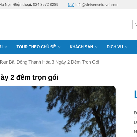
Hà Nội |
Điện thoại:
024 3972 8289
info@vietsensetravel.com
ÀI
TOUR THEO CHỦ ĐỀ
KHÁCH SẠN
DỊCH VỤ
Tour Bãi Đông Thanh Hóa 3 Ngày 2 Đêm Trọn Gói
ày 2 đêm trọn gói
Đ
Đ
N