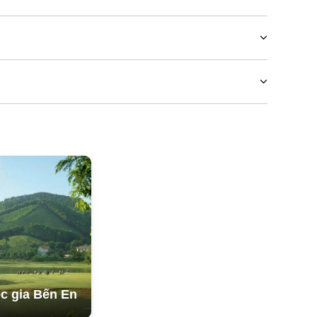
ầu tách phòng.
h.
nh.
c gia Bến En