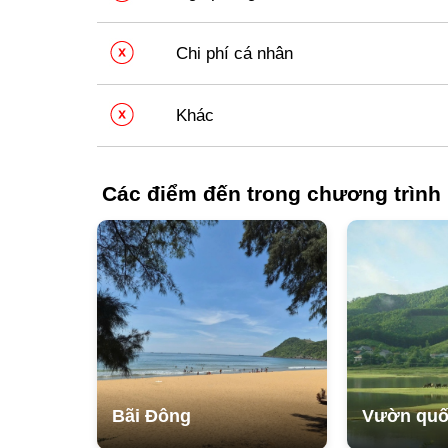
Phụ thu phòng nghỉ đơn với du khách có nhu c
Chi phí cá nhân
Chi tiêu cá nhân phát sinh trong quá trình du lịc
Đồ uống gọi thêm trong các bữa ăn.
Khác
Thuế VAT theo quy định.
Các điểm tham quan hoặc dịch vụ ngoài lịch trì
Các điểm đến trong chương trình
Bãi Đông
Vườn quố