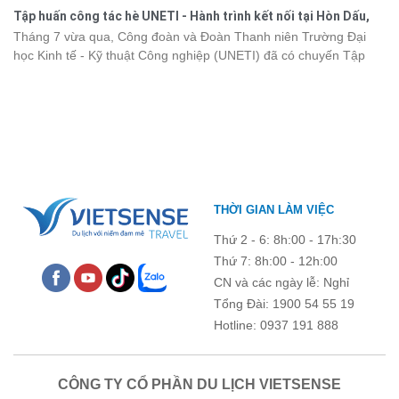
đẹp của di sản thiên nhiên thế giới, các thành viên còn có dịp gắn
năm 2026 ngay dưới đây.
Tập huấn công tác hè UNETI - Hành trình kết nối tại Hòn Dấu,
kết, sẻ chia và lưu giữ nhiều khoảnh khắc đáng nhớ. Hãy cùng
Đồ Sơn
Tháng 7 vừa qua, Công đoàn và Đoàn Thanh niên Trường Đại
nhìn lại chuyến đi ngập tràn niềm vui và những trải nghiệm khó
học Kinh tế - Kỹ thuật Công nghiệp (UNETI) đã có chuyến Tập
quên.
huấn công tác hè 2026 đầy ý nghĩa tại Hòn Dấu - Đồ Sơn. Không
chỉ là dịp nâng cao kỹ năng và chia sẻ kinh nghiệm công tác,
chương trình còn mang đến những hoạt động giao lưu sôi nổi,
góp phần gắn kết tập thể và lưu giữ nhiều kỷ niệm đáng nhớ.
THỜI GIAN LÀM VIỆC
Thứ 2 - 6: 8h:00 - 17h:30
Thứ 7: 8h:00 - 12h:00
CN và các ngày lễ: Nghỉ
Tổng Đài: 1900 54 55 19
Hotline: 0937 191 888
CÔNG TY CỔ PHẦN DU LỊCH VIETSENSE