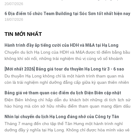
20/07/2026
nghi
6 Địa điểm tổ chức Team Building tại Sóc Sơn tốt nhất hiện nay
18/07/2026
TIN MỚI NHẤT
Hành trình đầy ắp tiếng cười của HDH và M&A tại Hạ Long
Chuyến du lịch Hạ Long của HDH và M&A được tô điểm bằng bầu
không khí sôi nổi, những trải nghiệm thú vị cùng vô số khoảnh
khắc đáng nhớ. Từ vẻ đẹp của kỳ quan thiên nhiên đến những
[Mới nhất 2026] Bảng giá tour du thuyền Hạ Long từ 3 - 6 sao
phút giây đồng hành bên nhau, tất cả đã tạo nên một chuyến đi
Du thuyền Hạ Long không chỉ là một hành trình tham quan mà
tràn đầy cảm xúc và dấu ấn khó quên.
còn là trải nghiệm nghỉ dưỡng đẳng cấp giữa kỳ quan thiên nhiên
thế giới. Tuy nhiên, mỗi hạng du thuyền sẽ có mức giá và dịch vụ
Bảng giá vé tham quan các điểm du lịch Điện Biên cập nhật
khác nhau, khiến nhiều du khách băn khoăn khi lựa chọn. Bài viết
2026
Điện Biên không chỉ hấp dẫn du khách bởi những di tích lịch sử
dưới đây sẽ cập nhật bảng giá tour du thuyền Hạ Long mới nhất
hào hùng mà còn sở hữu nhiều điểm tham quan mang đậm dấu
2026 từ 3 - 6 sao, giúp bạn dễ dàng so sánh và tìm được hành
ấn văn hóa và thiên nhiên Tây Bắc. Nếu đang lên kế hoạch khám
trình phù hợp với nhu cầu cũng như ngân sách.
Nhìn lại chuyến du lịch Hạ Long đáng nhớ của Công ty Tân
phá vùng đất này, việc cập nhật trước giá vé sẽ giúp bạn chủ
Hưng 2026
Tháng 7 mang đến cho tập thể Tân Hưng một hành trình nghỉ
động hơn trong lịch trình và chi phí. Cùng Vietsense Travel tham
dưỡng đầy ý nghĩa tại Hạ Long. Không chỉ được hòa mình vào vẻ
khảo bảng giá vé tham quan các điểm
du lịch Điện Biên
mới nhất