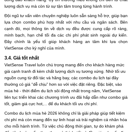
lượng dịch vụ mà còn từ sự tận tâm trong từng hành trình.
Đội ngũ tư vấn viên chuyên nghiệp luôn sẵn sàng hỗ trợ, giúp bạn
lựa chọn combo phù hợp nhất với nhu cầu và ngân sách. Bên
cạnh đó, mọi thông tin về dịch vụ đều được cung cấp rõ ràng,
minh bạch, hạn chế tối đa các chi phí phát sinh ngoài dự kiến.
Đây chính là yếu tố giúp khách hàng an tâm khi lựa chọn
VietSense cho kỳ nghỉ của mình.
3.4. Giá tốt nhất
VietSense Travel luôn chú trọng mang đến cho khách hàng mức
giá cạnh tranh đi kèm chất lượng dịch vụ tương xứng. Nhờ tối ưu
nguồn cung từ đối tác và hãng bay, các combo du lịch tại đây
thường có giá “dễ chịu” hơn so với việc đặt riêng. Đặc biệt, vào
mùa hè - thời điểm du lịch sôi động nhất trong năm, VietSense
liên tục triển khai các chương trình ưu đãi hấp dẫn như combo giá
tốt, giảm giá cực hot,... để du khách tối ưu chi phí.
Combo du lịch mùa hè 2026 không chỉ là giải pháp giúp tiết kiệm
chi phí mà còn mang đến sự linh hoạt và trải nghiệm cá nhân hóa
cho mỗi hành trình. Từ việc chủ động thời gian, tự do khám phá