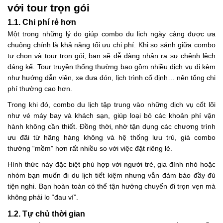
với tour trọn gói
1.1. Chi phí rẻ hơn
Một trong những lý do giúp combo du lịch ngày càng được ưa
chuộng chính là khả năng tối ưu chi phí. Khi so sánh giữa combo
tự chọn và tour trọn gói, bạn sẽ dễ dàng nhận ra sự chênh lệch
đáng kể. Tour truyền thống thường bao gồm nhiều dịch vụ đi kèm
như hướng dẫn viên, xe đưa đón, lịch trình cố định… nên tổng chi
phí thường cao hơn.
Trong khi đó, combo du lịch tập trung vào những dịch vụ cốt lõi
như vé máy bay và khách sạn, giúp loại bỏ các khoản phí vận
hành không cần thiết. Đồng thời, nhờ tận dụng các chương trình
ưu đãi từ hãng hàng không và hệ thống lưu trú, giá combo
thường “mềm” hơn rất nhiều so với việc đặt riêng lẻ.
Hình thức này đặc biệt phù hợp với người trẻ, gia đình nhỏ hoặc
nhóm bạn muốn đi du lịch tiết kiệm nhưng vẫn đảm bảo đầy đủ
tiện nghi. Bạn hoàn toàn có thể tận hưởng chuyến đi trọn vẹn mà
không phải lo “đau ví”.
1.2. Tự chủ thời gian