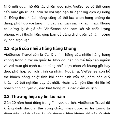
Nhờ mối quan hệ đối tác chiến lược này, VietSense có thể cung
cấp mức giá ưu đãi hơn so với việc bạn tự đặt từng dịch vụ riêng
lẻ. Đồng thời, khách hàng cũng có thể lựa chọn hạng phòng đa
dạng, phù hợp với từng nhu cầu và ngân sách khác nhau. Không
chỉ dừng lại ở giá tốt, VietSense còn cam kết về chất lượng
phòng, vị trí thuận tiện, giúp bạn dễ dàng di chuyển và tận hưởng
kỳ nghỉ trọn vẹn.
3.2. Đại lí của nhiều hãng hàng không
VietSense Travel còn là đại lý chính hãng của nhiều hãng hàng
không trong nước và quốc tế. Nhờ đó, bạn có thể tiếp cận nguồn
vé với mức giá cạnh tranh cùng nhiều lựa chọn về khung giờ bay
đẹp, phù hợp với lịch trình cá nhân. Ngoài ra, VietSense còn hỗ
trợ khách hàng nhiệt tình khi phát sinh vấn đề, đảm bảo quý
khách có trải nghiệm bay tốt nhất. Hoàn toàn yên tâm khi lên kế
hoạch cho chuyến đi, đặc biệt trong mùa cao điểm du lịch.
3.3. Thương hiệu uy tín lâu năm
Gần 20 năm hoạt động trong lĩnh vực du lịch, VietSense Travel đã
khẳng định được vị thế vững chắc, nhận được sự tin tưởng từ
đông đảo khách hàng. Uy tín thương hiệu không chỉ đến từ chất