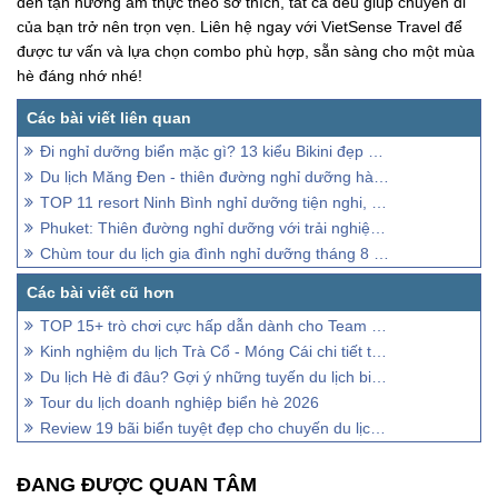
đến tận hưởng ẩm thực theo sở thích, tất cả đều giúp chuyến đi
của bạn trở nên trọn vẹn. Liên hệ ngay với VietSense Travel để
được tư vấn và lựa chọn combo phù hợp, sẵn sàng cho một mùa
hè đáng nhớ nhé!
Đi nghỉ dưỡng biển mặc gì? 13 kiểu Bikini đẹp nhất năm nay
Du lịch Măng Đen - thiên đường nghỉ dưỡng hàng đầu Kon Tum
TOP 11 resort Ninh Bình nghỉ dưỡng tiện nghi, check-in đẳng cấp
Phuket: Thiên đường nghỉ dưỡng với trải nghiệm đa dạng và mùa hè tuyệt vời
Chùm tour du lịch gia đình nghỉ dưỡng tháng 8 trước ngày khai giảng năm học mới
TOP 15+ trò chơi cực hấp dẫn dành cho Team Building bãi biển
Kinh nghiệm du lịch Trà Cổ - Móng Cái chi tiết từ A - Z
Du lịch Hè đi đâu? Gợi ý những tuyến du lịch biển đẹp gần Hà Nội
Tour du lịch doanh nghiệp biển hè 2026
Review 19 bãi biển tuyệt đẹp cho chuyến du lịch mùa hè 2026
ĐANG ĐƯỢC QUAN TÂM