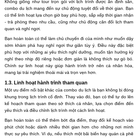
Không giống như tour trọn gói với lịch trình được ấn định sẵn,
combo du lịch mang đến sự chủ động tuyệt đối về thời gian. Bạn
có thể linh hoạt lựa chọn giờ bay phù hợp, sắp xếp thời gian nhận
- trả phòng theo nhu cầu, cũng như chủ động cân đối lịch tham
quan và nghỉ ngơi.
Bạn hoàn toàn có thể làm chủ chuyến đi của mình như muốn dậy
sớm khám phá hay nghỉ ngơi thư giãn tùy ý. Điều này đặc biệt
phù hợp với những ai yêu thích nghỉ dưỡng, muốn tận hưởng kỳ
nghỉ theo nhịp độ riêng hoặc đơn giản là không thích sự gò bó.
Chính sự linh hoạt này giúp hành trình trở nên cá nhân hóa,
mang lại trải nghiệm thoải mái và trọn vẹn hơn.
1.3. Linh hoạt hành trình tham quan
Một ưu điểm nổi bật khác của combo du lịch là bạn không bị đóng
khung trong lịch trình cố định. Thay vào đó, bạn có thể tự do lên
kế hoạch tham quan theo sở thích cá nhân, lựa chọn điểm đến
yêu thích và điều chỉnh lịch trình một cách linh hoạt.
Bạn hoàn toàn có thể thêm bớt địa điểm, thay đổi kế hoạch vào
phút chót hoặc dành nhiều thời gian hơn cho những nơi mình
thực sự yêu thích. Ví dụ, nếu thích một bãi biển hay quán cà phê