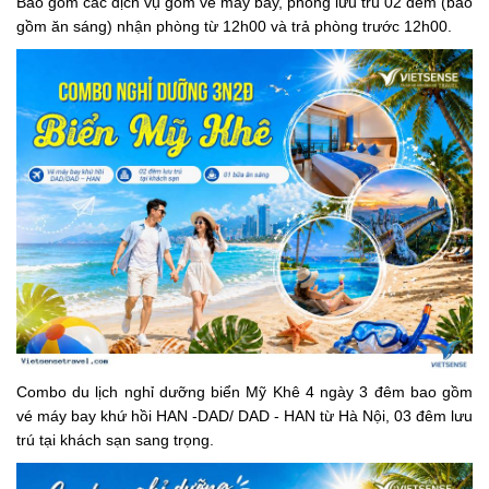
Bao gồm các dịch vụ gồm vé máy bay, phòng lưu trú 02 đêm (bao
gồm ăn sáng) nhận phòng từ 12h00 và trả phòng trước 12h00.
Combo du lịch nghỉ dưỡng biển Mỹ Khê 4 ngày 3 đêm bao gồm
vé máy bay khứ hồi HAN -DAD/ DAD - HAN từ Hà Nội, 03 đêm lưu
trú tại khách sạn sang trọng.