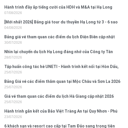
Hành trình đầy ắp tiếng cười của HDH và M&A tại Hạ Long
07/08/2026
[Mới nhất 2026] Bảng giá tour du thuyền Hạ Long từ 3 - 6 sao
04/08/2026
Bảng giá vé tham quan các điểm du lịch Điện Biên cập nhật
30/07/2026
2026
Nhìn lại chuyến du lịch Hạ Long đáng nhớ của Công ty Tân
28/07/2026
Hưng 2026
Tập huấn công tác hè UNETI - Hành trình kết nối tại Hòn Dấu,
25/07/2026
Đồ Sơn
Bảng Giá vé các điểm thăm quan tại Mộc Châu và Sơn La 2026
25/07/2026
Giá vé tham quan các điểm du lịch Hà Giang cập nhật 2026
25/07/2026
Hành trình gắn kết của Bảo Việt Tràng An tại Quy Nhơn - Phú
23/07/2026
Yên
6 khách sạn và resort cao cấp tại Tam Đảo sang trọng tiện