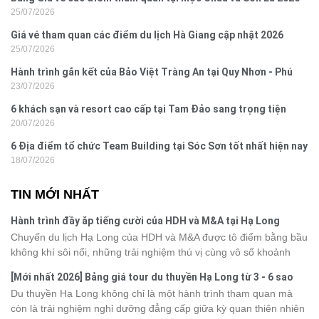
25/07/2026
Giá vé tham quan các điểm du lịch Hà Giang cập nhật 2026
25/07/2026
Hành trình gắn kết của Bảo Việt Tràng An tại Quy Nhơn - Phú
23/07/2026
Yên
6 khách sạn và resort cao cấp tại Tam Đảo sang trọng tiện
20/07/2026
nghi
6 Địa điểm tổ chức Team Building tại Sóc Sơn tốt nhất hiện nay
18/07/2026
TIN MỚI NHẤT
Hành trình đầy ắp tiếng cười của HDH và M&A tại Hạ Long
Chuyến du lịch Hạ Long của HDH và M&A được tô điểm bằng bầu
không khí sôi nổi, những trải nghiệm thú vị cùng vô số khoảnh
khắc đáng nhớ. Từ vẻ đẹp của kỳ quan thiên nhiên đến những
[Mới nhất 2026] Bảng giá tour du thuyền Hạ Long từ 3 - 6 sao
phút giây đồng hành bên nhau, tất cả đã tạo nên một chuyến đi
Du thuyền Hạ Long không chỉ là một hành trình tham quan mà
tràn đầy cảm xúc và dấu ấn khó quên.
còn là trải nghiệm nghỉ dưỡng đẳng cấp giữa kỳ quan thiên nhiên