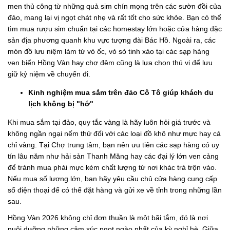
men thủ công từ những quả sim chín mọng trên các sườn đồi của
đảo, mang lại vị ngọt chát nhẹ và rất tốt cho sức khỏe. Bạn có thể
tìm mua rượu sim chuẩn tại các homestay lớn hoặc cửa hàng đặc
sản địa phương quanh khu vực tượng đài Bác Hồ. Ngoài ra, các
món đồ lưu niệm làm từ vỏ ốc, vỏ sò tinh xảo tại các sạp hàng
ven biển Hồng Vàn hay chợ đêm cũng là lựa chọn thú vị để lưu
giữ kỷ niệm về chuyến đi.
Kinh nghiệm mua sắm trên đảo Cô Tô giúp khách du
lịch không bị "hớ"
Khi mua sắm tại đảo, quy tắc vàng là hãy luôn hỏi giá trước và
không ngần ngại nếm thử đối với các loại đồ khô như mực hay cá
chỉ vàng. Tại Chợ trung tâm, bạn nên ưu tiên các sạp hàng có uy
tín lâu năm như hải sản Thanh Măng hay các đại lý lớn ven cảng
để tránh mua phải mực kém chất lượng từ nơi khác trà trộn vào.
Nếu mua số lượng lớn, bạn hãy yêu cầu chủ cửa hàng cung cấp
số điện thoại để có thể đặt hàng và gửi xe về tỉnh trong những lần
sau.
Hồng Vàn 2026 không chỉ đơn thuần là một bãi tắm, đó là nơi
nuôi dưỡng những cảm xúc ngọt ngào nhất của kỳ nghỉ hè. Giữa