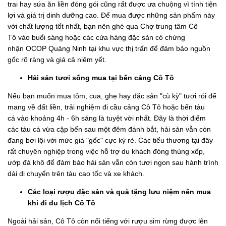
trai hay sứa ăn liền đóng gói cũng rất được ưa chuộng vì tính tiện
lợi và giá trị dinh dưỡng cao. Để mua được những sản phẩm này
với chất lượng tốt nhất, bạn nên ghé qua Chợ trung tâm Cô
Tô vào buổi sáng hoặc các cửa hàng đặc sản có chứng
nhận OCOP Quảng Ninh tại khu vực thị trấn để đảm bảo nguồn
gốc rõ ràng và giá cả niêm yết.
Hải sản tươi sống mua tại bến cảng Cô Tô
Nếu bạn muốn mua tôm, cua, ghẹ hay đặc sản "cù kỳ" tươi rói để
mang về đất liền, trải nghiệm đi cầu cảng Cô Tô hoặc bến tàu
cá vào khoảng 4h - 6h sáng là tuyệt vời nhất. Đây là thời điểm
các tàu cá vừa cập bến sau một đêm đánh bắt, hải sản vẫn còn
đang bơi lội với mức giá "gốc" cực kỳ rẻ. Các tiểu thương tại đây
rất chuyên nghiệp trong việc hỗ trợ du khách đóng thùng xốp,
ướp đá khô để đảm bảo hải sản vẫn còn tươi ngon sau hành trình
dài di chuyển trên tàu cao tốc và xe khách.
Các loại rượu đặc sản và quà tặng lưu niệm nên mua
khi đi du lịch Cô Tô
Ngoài hải sản, Cô Tô còn nổi tiếng với rượu sim rừng được lên