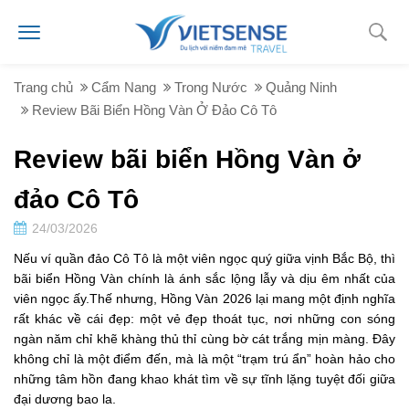
Trang chủ
Cẩm Nang
Trong Nước
Quảng Ninh
Review Bãi Biển Hồng Vàn Ở Đảo Cô Tô
Review bãi biển Hồng Vàn ở
đảo Cô Tô
24/03/2026
Nếu ví quần đảo Cô Tô là một viên ngọc quý giữa vịnh Bắc Bộ, thì
bãi biển Hồng Vàn chính là ánh sắc lộng lẫy và dịu êm nhất của
viên ngọc ấy.Thế nhưng, Hồng Vàn 2026 lại mang một định nghĩa
rất khác về cái đẹp: một vẻ đẹp thoát tục, nơi những con sóng
ngàn năm chỉ khẽ khàng thủ thỉ cùng bờ cát trắng mịn màng. Đây
không chỉ là một điểm đến, mà là một “trạm trú ẩn” hoàn hảo cho
những tâm hồn đang khao khát tìm về sự tĩnh lặng tuyệt đối giữa
đại dương bao la.