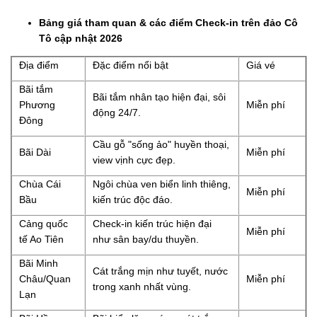
Bảng giá tham quan & các điểm Check-in trên đảo Cô
Tô cập nhật 2026
Địa điểm
Đặc điểm nổi bật
Giá vé
Bãi tắm
Bãi tắm nhân tạo hiện đại, sôi
Phương
Miễn phí
động 24/7.
Đông
Cầu gỗ "sống ảo" huyền thoại,
Bãi Dài
Miễn phí
view vịnh cực đẹp.
Chùa Cái
Ngôi chùa ven biển linh thiêng,
Miễn phí
Bầu
kiến trúc độc đáo.
Cảng quốc
Check-in kiến trúc hiện đại
Miễn phí
tế Ao Tiên
như sân bay/du thuyền.
Bãi Minh
Cát trắng mịn như tuyết, nước
Châu/Quan
Miễn phí
trong xanh nhất vùng.
Lạn