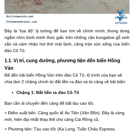
Đây là “tọa độ” lý tưởng để bạn tìm về chính mình, thong dong
ngắm nhìn bình minh thức giấc trên những căn bungalow gỗ xinh
xắn và cảm nhận hơi thở mát lành, căng tràn sức sống của biển
đảo Cô Tô.
1.1. Vị trí, cung đường, phương tiện đến biển Hồng
Vàn
Để đến bãi biển Hồng Vàn trên đảo Cô Tô, lộ trình của bạn sẽ
chia làm 2 chặng chính từ đất liền ra đảo và từ cảng về bãi biển:
Chặng 1: Đất liền ra đảo Cô Tô
Bạn cần di chuyển đến cảng để bắt tàu cao tốc.
+ Điểm xuất bến: Cảng quốc tế Ao Tiên (Vân Đồn). Đây là cảng
mới, hiện đại nhất thay thế cho cảng Cái Rồng cũ.
+ Phương tiện: Tàu cao tốc (Ka Long, Tuần Châu Express,