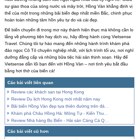
sự giao thoa của sóng nước và mây trời, Hồng Vàn khẳng định vị
thế của một trong những bãi biển đẹp nhất miền Bắc, chinh phục
hoàn toàn những tâm hồn yêu tự do và cái đẹp.
Để biến chuyến đi trong mơ này thành hiện thực mà không cần lo
lắng về phương tiện hay dịch vụ, hãy đồng hành cùng Vietsense
Travel. Chúng tôi tự hào mang đến những hành trình khám phá
đảo ngọc Cô Tô chuyên nghiệp nhất, với lịch trình tối ưu, nơi nghỉ
dưỡng đẳng cấp và những bữa tiệc hải sản thịnh soạn. Hãy để
Vietsense dẫn lối bạn đến với Hồng Vàn – nơi tình yêu bắt đầu
bằng hơi thở của biển cả!
Review các khách sạn tại Hong Kong
Review Du lịch Hong Kong mới nhất năm nay
Bãi biển Hồng Vàn đẹp tựa thiên đường trên đảo Cô Tô
Khám phá Châu Hồng Hà: Mông Tự - Kiến Thuỷ - Bình Biên
Review Nhà hàng Bọ Biển - Hải sản Cảng Cá Quy Nhơn