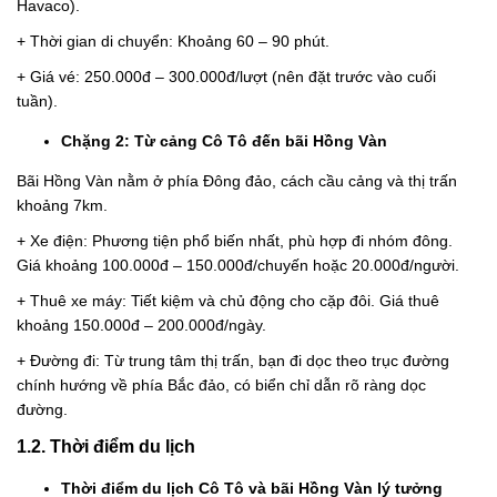
Havaco).
+ Thời gian di chuyển: Khoảng 60 – 90 phút.
+ Giá vé: 250.000đ – 300.000đ/lượt (nên đặt trước vào cuối
tuần).
Chặng 2: Từ cảng Cô Tô đến bãi Hồng Vàn
Bãi Hồng Vàn nằm ở phía Đông đảo, cách cầu cảng và thị trấn
khoảng 7km.
+ Xe điện: Phương tiện phổ biến nhất, phù hợp đi nhóm đông.
Giá khoảng 100.000đ – 150.000đ/chuyến hoặc 20.000đ/người.
+ Thuê xe máy: Tiết kiệm và chủ động cho cặp đôi. Giá thuê
khoảng 150.000đ – 200.000đ/ngày.
+ Đường đi: Từ trung tâm thị trấn, bạn đi dọc theo trục đường
chính hướng về phía Bắc đảo, có biển chỉ dẫn rõ ràng dọc
đường.
1.2. Thời điểm du lịch
Thời điểm du lịch Cô Tô và bãi Hồng Vàn lý tưởng