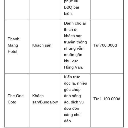
phục vụ
BBQ bãi
biển.
Dành cho ai
thích ở
khách sạn
Thanh
truyền thống
Măng
Khách sạn
Từ 700.000đ
nhưng vẫn
Hotel
muốn gần
khu vực
Hồng Vàn.
Kiến trúc
độc lạ, nhiều
góc chụp
The One
Khách
ảnh sống
Từ 1.100.000đ
Coto
sạn/Bungalow
ảo, dịch vụ
đưa đón
cảng chu
đáo.