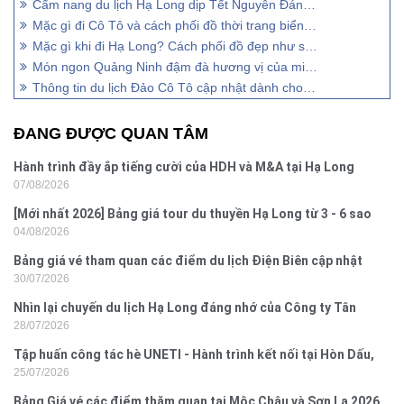
Cẩm nang du lịch Hạ Long dịp Tết Nguyên Đán cho người đi lần đầu
Mặc gì đi Cô Tô và cách phối đồ thời trang biển cực chất
Mặc gì khi đi Hạ Long? Cách phối đồ đẹp như siêu sao
Món ngon Quảng Ninh đậm đà hương vị của miền biển
Thông tin du lịch Đảo Cô Tô cập nhật dành cho du khách
ĐANG ĐƯỢC QUAN TÂM
Hành trình đầy ắp tiếng cười của HDH và M&A tại Hạ Long
07/08/2026
[Mới nhất 2026] Bảng giá tour du thuyền Hạ Long từ 3 - 6 sao
04/08/2026
Bảng giá vé tham quan các điểm du lịch Điện Biên cập nhật
30/07/2026
2026
Nhìn lại chuyến du lịch Hạ Long đáng nhớ của Công ty Tân
28/07/2026
Hưng 2026
Tập huấn công tác hè UNETI - Hành trình kết nối tại Hòn Dấu,
25/07/2026
Đồ Sơn
Bảng Giá vé các điểm thăm quan tại Mộc Châu và Sơn La 2026