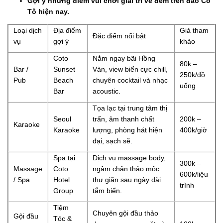
Gợi ý những điểm vui chơi gỉai trí về đêm trên đảo Cô
Tô hiện nay.
Loại dịch
Địa điểm
Giá tham
Đặc điểm nổi bật
vụ
gợi ý
khảo
Coto
Nằm ngay bãi Hồng
80k –
Bar /
Sunset
Vàn, view biển cực chill,
250k/đồ
Pub
Beach
chuyên cocktail và nhạc
uống
Bar
acoustic.
Tọa lạc tại trung tâm thị
Seoul
trấn, âm thanh chất
200k –
Karaoke
Karaoke
lượng, phòng hát hiện
400k/giờ
đại, sạch sẽ.
Spa tại
Dịch vụ massage body,
300k –
Massage
Coto
ngâm chân thảo mộc
600k/liệu
/ Spa
Hotel
thư giãn sau ngày dài
trình
Group
tắm biển.
Tiệm
Chuyên gội đầu thảo
Gội đầu
Tóc &