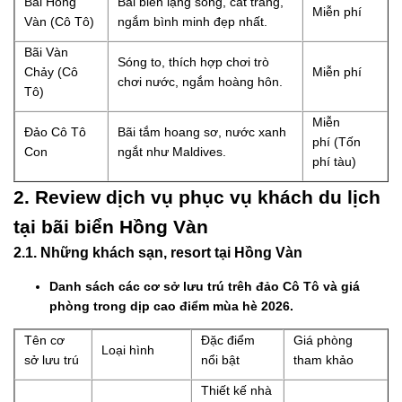
Bãi Hồng
Bãi biển lặng sóng, cát trắng,
Miễn phí
Vàn (Cô Tô)
ngắm bình minh đẹp nhất.
Bãi Vàn
Sóng to, thích hợp chơi trò
Chảy (Cô
Miễn phí
chơi nước, ngắm hoàng hôn.
Tô)
Miễn
Đảo Cô Tô
Bãi tắm hoang sơ, nước xanh
phí (Tốn
Con
ngắt như Maldives.
phí tàu)
2. Review dịch vụ phục vụ khách du lịch
tại bãi biển Hồng Vàn
2.1. Những khách sạn, resort tại Hồng Vàn
Danh sách các cơ sở lưu trú trêh đảo Cô Tô và giá
phòng trong dịp cao điểm mùa hè 2026.
Tên cơ
Đặc điểm
Giá phòng
Loại hình
sở lưu trú
nổi bật
tham khảo
Thiết kế nhà