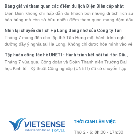
thế giới. Tuy nhiên, mỗi hạng du thuyền sẽ có mức giá và dịch vụ
Bảng giá vé tham quan các điểm du lịch Điện Biên cập nhật
khác nhau, khiến nhiều du khách băn khoăn khi lựa chọn. Bài viết
2026
Điện Biên không chỉ hấp dẫn du khách bởi những di tích lịch sử
dưới đây sẽ cập nhật bảng giá tour du thuyền Hạ Long mới nhất
hào hùng mà còn sở hữu nhiều điểm tham quan mang đậm dấu
2026 từ 3 - 6 sao, giúp bạn dễ dàng so sánh và tìm được hành
ấn văn hóa và thiên nhiên Tây Bắc. Nếu đang lên kế hoạch khám
trình phù hợp với nhu cầu cũng như ngân sách.
Nhìn lại chuyến du lịch Hạ Long đáng nhớ của Công ty Tân
phá vùng đất này, việc cập nhật trước giá vé sẽ giúp bạn chủ
Hưng 2026
Tháng 7 mang đến cho tập thể Tân Hưng một hành trình nghỉ
động hơn trong lịch trình và chi phí. Cùng Vietsense Travel tham
dưỡng đầy ý nghĩa tại Hạ Long. Không chỉ được hòa mình vào vẻ
khảo bảng giá vé tham quan các điểm
du lịch Điện Biên
mới nhất
đẹp của di sản thiên nhiên thế giới, các thành viên còn có dịp gắn
năm 2026 ngay dưới đây.
Tập huấn công tác hè UNETI - Hành trình kết nối tại Hòn Dấu,
kết, sẻ chia và lưu giữ nhiều khoảnh khắc đáng nhớ. Hãy cùng
Đồ Sơn
Tháng 7 vừa qua, Công đoàn và Đoàn Thanh niên Trường Đại
nhìn lại chuyến đi ngập tràn niềm vui và những trải nghiệm khó
học Kinh tế - Kỹ thuật Công nghiệp (UNETI) đã có chuyến Tập
quên.
huấn công tác hè 2026 đầy ý nghĩa tại Hòn Dấu - Đồ Sơn. Không
chỉ là dịp nâng cao kỹ năng và chia sẻ kinh nghiệm công tác,
chương trình còn mang đến những hoạt động giao lưu sôi nổi,
góp phần gắn kết tập thể và lưu giữ nhiều kỷ niệm đáng nhớ.
THỜI GIAN LÀM VIỆC
Thứ 2 - 6: 8h:00 - 17h:30