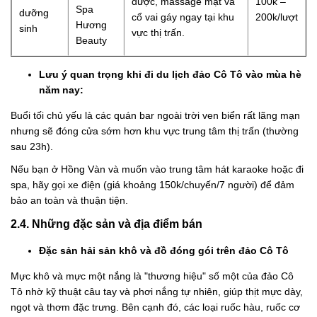
dược, massage mặt và
100k –
Spa
dưỡng
cổ vai gáy ngay tại khu
200k/lượt
Hương
sinh
vực thị trấn.
Beauty
Lưu ý quan trọng khi đi du lịch đảo Cô Tô vào mùa hè
năm nay:
Buổi tối chủ yếu là các quán bar ngoài trời ven biển rất lãng mạn
nhưng sẽ đóng cửa sớm hơn khu vực trung tâm thị trấn (thường
sau 23h).
Nếu bạn ở Hồng Vàn và muốn vào trung tâm hát karaoke hoặc đi
spa, hãy gọi xe điện (giá khoảng 150k/chuyến/7 người) để đảm
bảo an toàn và thuận tiện.
2.4. Những đặc sản và địa điểm bán
Đặc sản hải sản khô và đồ đóng gói trên đảo Cô Tô
Mực khô và mực một nắng là "thương hiệu" số một của đảo Cô
Tô nhờ kỹ thuật câu tay và phơi nắng tự nhiên, giúp thịt mực dày,
ngọt và thơm đặc trưng. Bên cạnh đó, các loại ruốc hàu, ruốc cơ