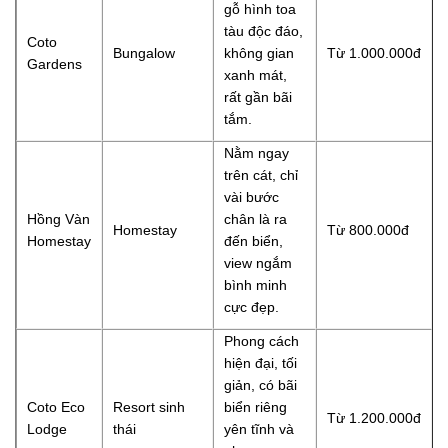
gỗ hình toa
tàu độc đáo,
Coto
Bungalow
không gian
Từ 1.000.000đ
Gardens
xanh mát,
rất gần bãi
tắm.
Nằm ngay
trên cát, chỉ
vài bước
Hồng Vàn
chân là ra
Homestay
Từ 800.000đ
Homestay
đến biển,
view ngắm
bình minh
cực đẹp.
Phong cách
hiện đại, tối
giản, có bãi
Coto Eco
Resort sinh
biển riêng
Từ 1.200.000đ
Lodge
thái
yên tĩnh và