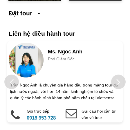
Đặt tour
Ngày khởi hành
Ngày kết thúc
Liên hệ điều hành tour
Số người lớn
Ms. Ngọc Anh
Phó Giám Đốc
Trẻ em 1 đến 5 tuổi
Trẻ em 6 đến 12 tuổi
Họ và tên
Trần Ngọc Anh là chuyên gia hàng đầu trong mảng tour du
lịch nước ngoài, với hơn 14 năm kinh nghiệm tổ chức và
Địa chỉ liên hệ
quản lý các hành trình khám phá năm châu tại Vietsense
Travel.
Gọi trực tiếp
Gửi câu hỏi cần tư
Điện thoại di động
Email
0918 953 728
vấn về tour