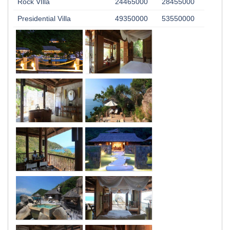
Rock VIlla
24465000
28455000
Presidential Villa
49350000
53550000