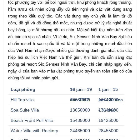
tộc phương tây với bể bơi ngoài trời, khu phòng khách rộng thóang,
hầm rượu cá nhân cùng đầy đủ tiện nghi và các vật dụng sang
trọng theo kiểu quý tộc. Các vật dụng này chủ yếu là làm từ đồ
gốm, đồ gỗ và đồ đồng thô mộc, nhưng được xử lý rất nghệ thuật
bay bổng, lạ mắt nhưng rất ưa nhìn. Một số biệt thự nằm trên đỉnh
đồi còn có spa cá nhân. Vì lẽ đó, Six Senses Ninh Vân Bay đạt tiêu
chuẩn resort 5 sao quốc tế và là một trong những resort đầu tiên
của Việt Nam nhận được nhiều giải thưởng danh giá nhất của các
hiệp hội du lịch Việt Nam và thế giới. Khi bạn đã sẵn sàng đặt
phòng tại resort Six Senses Ninh Vân Bay, chỉ cần nhập ngày đến,
ngày đi của bạn vào mẫu đặt phòng trực tuyến an toàn sẵn có của
chúng tôi và nhấn phím gửi.
Loại phòng
16 jan - 19
1 jan - 15
Hill Top villa
dec 2012
13650000
jan / 20 dec
17640000
Spa Suite Villa
13650000
- 31 dec
17640000
Beach Front Poll Villa
15435000
19425000
Water Villa with Rockery
24465000
28455000