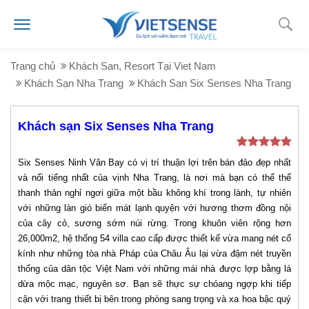
Trang chủ
Khách San, Resort Tại Viet Nam
Khách Sạn Nha Trang
Khách Sạn Six Senses Nha Trang
Khách sạn Six Senses Nha Trang
Six Senses Ninh Vân Bay có vị trí thuận lợi trên bán đảo đẹp nhất
và nổi tiếng nhất của vịnh Nha Trang, là nơi mà bạn có thể thể
thanh thản nghỉ ngơi giữa một bầu không khí trong lành, tự nhiên
với những làn gió biển mát lạnh quyện với hương thơm đồng nội
của cây cỏ, sương sớm núi rừng. Trong khuôn viên rộng hơn
26,000m2, hệ thống 54 villa cao cấp được thiết kế vừa mang nét cổ
kính như những tòa nhà Pháp của Châu Âu lại vừa đậm nét truyền
thống của dân tộc Việt Nam với những mái nhà được lợp bằng lá
dừa mộc mạc, nguyên sơ. Bạn sẽ thực sự chóang ngợp khi tiếp
cận với trang thiết bị bên trong phòng sang trọng và xa hoa bậc quý