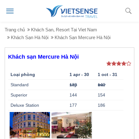
Trang chủ
Khách San, Resort Tại Viet Nam
Khách Sạn Hà Nội
Khách Sạn Mercure Hà Nội
Khách sạn Mercure Hà Nội
Loại phòng
1 apr - 30
1 oct - 31
Standard
sep
130
mar
140
Superior
144
154
Deluxe Station
177
186