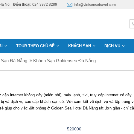
Hà Nội |
Điện thoại:
024 3972 8289
info@vietsensetravel.com
ÀI
TOUR THEO CHỦ ĐỀ
KHÁCH SẠN
DỊCH VỤ
 Sạn Đà Nẵng
Khách Sạn Goldensea Đà Nẵng
cập internet không dây (miễn phí), máy lạnh, tivi, truy cập internet có dây
 bị và dịch vụ cao cấp khách sạn có. Với cam kết về dịch vụ và tập trung và
 sẽ giúp cho việc đặt phòng ở Golden Sea Hotel Đà Nẵng rất đơn giản - chỉ 
520000