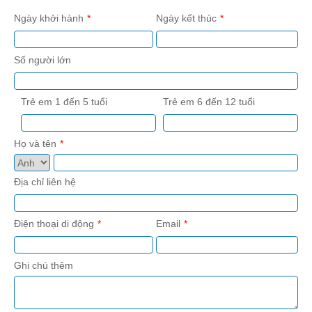
Ngày khởi hành
Ngày kết thúc
Chợ Bắc Hà
Số người lớn
Trẻ em 1 đến 5 tuổi
Trẻ em 6 đến 12 tuổi
Họ và tên
Địa chỉ liên hệ
Tây Côn Lĩnh
Điện thoại di động
Email
Ghi chú thêm