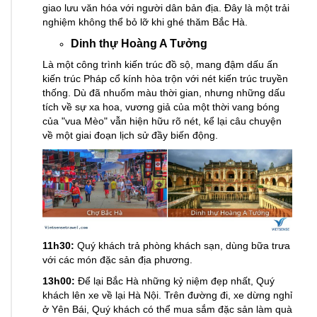
giao lưu văn hóa với người dân bản địa. Đây là một trải
nghiệm không thể bỏ lỡ khi ghé thăm Bắc Hà.
Dinh thự Hoàng A Tưởng
Là một công trình kiến trúc đồ sộ, mang đậm dấu ấn
kiến trúc Pháp cổ kính hòa trộn với nét kiến trúc truyền
thống. Dù đã nhuốm màu thời gian, nhưng những dấu
tích về sự xa hoa, vương giả của một thời vang bóng
của "vua Mèo" vẫn hiện hữu rõ nét, kể lại câu chuyện
về một giai đoạn lịch sử đầy biến động.
11h30:
Quý khách trả phòng khách sạn, dùng bữa trưa
với các món đặc sản địa phương.
13h00:
Để lại Bắc Hà những kỷ niệm đẹp nhất, Quý
khách lên xe về lại Hà Nội. Trên đường đi, xe dừng nghỉ
ở Yên Bái, Quý khách có thể mua sắm đặc sản làm quà