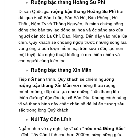
Ruộng bậc thang Hoàng Su Phì
Di sản Quốc gia
ruộng bậc thang Hoàng Su Phì
trải
dài qua 6 xã Bản Luốc, Sán Sả Hồ, Bản Phùng, Hồ
Thầu, Nậm Ty và Thông Nguyên, là minh chứng sống
động cho bàn tay lao động tài hoa và óc sáng tạo của
người dân tộc La Chí, Dao, Nùng. Đến đây vào mùa lúa
chín, Quý khách sẽ choáng ngợp trước những sóng lúa
vàng óng ả uốn lượn mềm mại trên sườn đồi, tạo nên
một tuyệt tác nghệ thuật khổng lồ mà thiên nhiên và
con người cùng kiến tạo.
Ruộng bậc thang Xín Mần
Tiếp nối hành trình, Quý khách sẽ chiêm ngưỡng
ruộng bậc thang Xín Mần
với những thửa ruộng
mênh mông, dập dìu tựa như những "nấc thang lên
thiên đường" độc đáo tại xã Bản Díu. Khung cảnh hùng
vĩ và thanh bình này chắc chắn sẽ để lại ấn tượng sâu
sắc trong lòng Quý khách.
Núi Tây Côn Lĩnh
Ngắm nhìn vẻ uy nghi, kỳ vĩ của
"nóc nhà Đông Bắc"
- đỉnh Tây Côn Lĩnh cao hơn 2000m, sừng sững giữa