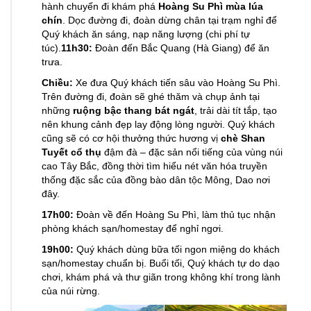
hành chuyến đi khám phá
Hoàng Su Phì mùa lúa
chín
. Dọc đường đi, đoàn dừng chân tại trạm nghỉ để
Quý khách ăn sáng, nạp năng lượng (chi phí tự
túc).
11h30:
Đoàn đến Bắc Quang (Hà Giang) để ăn
trưa.
Chiều:
Xe đưa Quý khách tiến sâu vào Hoàng Su Phì.
Trên đường đi, đoàn sẽ ghé thăm và chụp ảnh tại
những
ruộng bậc thang bát ngát
, trải dài tít tắp, tạo
nên khung cảnh đẹp lay động lòng người. Quý khách
cũng sẽ có cơ hội thưởng thức hương vị
chè Shan
Tuyết cổ thụ
đậm đà – đặc sản nổi tiếng của vùng núi
cao Tây Bắc, đồng thời tìm hiểu nét văn hóa truyền
thống đặc sắc của đồng bào dân tộc Mông, Dao nơi
đây.
17h00:
Đoàn về đến Hoàng Su Phì, làm thủ tục nhận
phòng khách sạn/homestay để nghỉ ngơi.
19h00:
Quý khách dùng bữa tối ngon miệng do khách
sạn/homestay chuẩn bị. Buổi tối, Quý khách tự do dạo
chơi, khám phá và thư giãn trong không khí trong lành
của núi rừng.