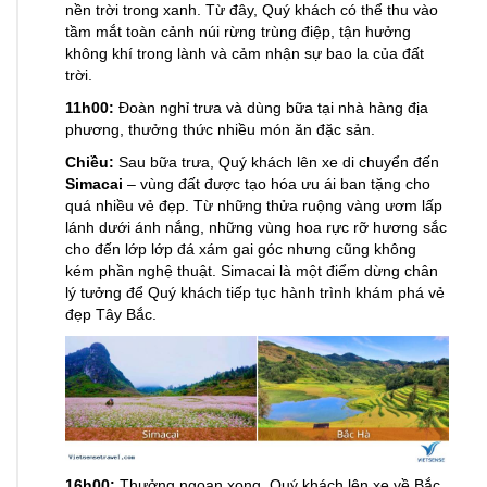
nền trời trong xanh. Từ đây, Quý khách có thể thu vào
tầm mắt toàn cảnh núi rừng trùng điệp, tận hưởng
không khí trong lành và cảm nhận sự bao la của đất
trời.
11h00:
Đoàn nghỉ trưa và dùng bữa tại nhà hàng địa
phương, thưởng thức nhiều món ăn đặc sản.
Chiều:
Sau bữa trưa, Quý khách lên xe di chuyển đến
Simacai
– vùng đất được tạo hóa ưu ái ban tặng cho
quá nhiều vẻ đẹp. Từ những thửa ruộng vàng ươm lấp
lánh dưới ánh nắng, những vùng hoa rực rỡ hương sắc
cho đến lớp lớp đá xám gai góc nhưng cũng không
kém phần nghệ thuật. Simacai là một điểm dừng chân
lý tưởng để Quý khách tiếp tục hành trình khám phá vẻ
đẹp Tây Bắc.
16h00:
Thưởng ngoạn xong, Quý khách lên xe về Bắc