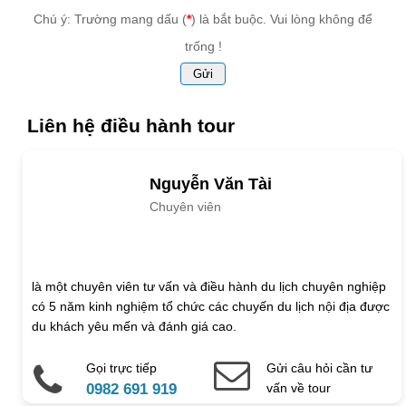
Ruộng bậc thang Xín Mần
Chú ý: Trường mang dấu (
*
) là bắt buộc. Vui lòng không để
trống !
Cẩm nang
Liên hệ điều hành tour
Nguyễn Văn Tài
Simacai - Lào Cai
Chuyên viên
Cẩm nang
là một chuyên viên tư vấn và điều hành du lịch chuyên nghiệp
có 5 năm kinh nghiệm tổ chức các chuyến du lịch nội địa được
du khách yêu mến và đánh giá cao.
Gọi trực tiếp
Gửi câu hỏi cần tư
Dinh thự Hoàng A Tưởng
0982 691 919
vấn về tour