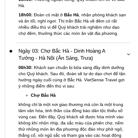
Hà.
18h00:
Đoàn có mặt ở
Bắc Hà
, nhận phòng khách sạn
và ăn tối, nghỉ ngơi. Thị trấn Bắc Hà về đêm có rất
nhiều điều thú vị để Quý khách trải nghiệm như dạo
chợ đêm, thưởng thức các món ăn vặt địa phương.
Ngày 03: Chợ Bắc Hà - Dinh Hoàng A
Tưởng - Hà Nội (Ăn Sáng, Trưa)
06h30:
Khách sạn chuẩn bị bữa sáng đầy dinh dưỡng
cho Quý khách. Sau đó, đoàn sẽ tự do dạo chơi để tận
hưởng ngày cuối cùng ở Bắc Hà. VietSense Travel gợi
ý những điểm đến thú vị sau:
Chợ Bắc Hà
không chỉ là một nơi giao thương mà còn là một trung
tâm văn hóa, tinh thần của đồng bào dân tộc thiểu số
vùng cao. Đến đây, Quý khách sẽ được hòa mình vào
không khí nhộn nhịp, đa sắc màu của phiên chợ, nếm
thử những món ăn địa phương độc đáo như phở ngô,
thắng cố, xôi ngũ sắc và tham gia vào các hoạt động