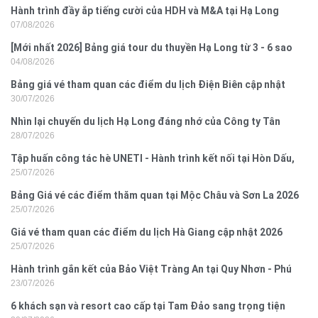
Hành trình đầy ắp tiếng cười của HDH và M&A tại Hạ Long
07/08/2026
[Mới nhất 2026] Bảng giá tour du thuyền Hạ Long từ 3 - 6 sao
04/08/2026
Bảng giá vé tham quan các điểm du lịch Điện Biên cập nhật
30/07/2026
2026
Nhìn lại chuyến du lịch Hạ Long đáng nhớ của Công ty Tân
28/07/2026
Hưng 2026
Tập huấn công tác hè UNETI - Hành trình kết nối tại Hòn Dấu,
25/07/2026
Đồ Sơn
Bảng Giá vé các điểm thăm quan tại Mộc Châu và Sơn La 2026
25/07/2026
Giá vé tham quan các điểm du lịch Hà Giang cập nhật 2026
25/07/2026
Hành trình gắn kết của Bảo Việt Tràng An tại Quy Nhơn - Phú
23/07/2026
Yên
6 khách sạn và resort cao cấp tại Tam Đảo sang trọng tiện