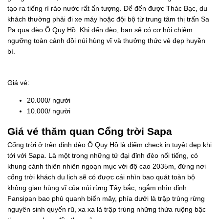
tạo ra tiếng rì rào nước rất ấn tượng. Để đến được Thác Bạc, du
khách thường phải đi xe máy hoặc đội bộ từ trung tâm thị trấn Sa
Pa qua đèo Ô Quy Hồ. Khi đến đèo, bạn sẽ có cơ hội chiêm
ngưỡng toàn cảnh đồi núi hùng vĩ và thưởng thức vẻ đẹp huyền
bí.
Giá vé:
20.000/ người
10.000/ người
Giá vé thăm quan Cổng trời Sapa
Cổng trời ở trên đỉnh đèo Ô Quy Hồ là điểm check in tuyệt đẹp khi
tới với Sapa. Là một trong những tứ đại đỉnh đèo nổi tiếng, có
khung cảnh thiên nhiên ngoạn mục với độ cao 2035m, đứng nơi
cổng trời khách du lịch sẽ có được cái nhìn bao quát toàn bộ
không gian hùng vĩ của núi rừng Tây bắc, ngắm nhìn đỉnh
Fansipan bao phủ quanh biển mây, phía dưới là trập trùng rừng
nguyên sinh quyến rũ, xa xa là trập trùng những thửa ruộng bậc