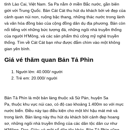
tỉnh Lào Cai, Việt Nam. Sa Pa nằm ở miền Bắc nước, gần biên
giới với Trung Quốc. Bản Cát Cát thu hút du khách bởi vẻ đẹp của
cảnh quan núi non, ruộng bậc thang, những thác nước trong lành
và văn hóa đồng bào của cộng đồng dân dụ địa phương. Bản còn
nổi tiếng với những bức tượng đá, những ngôi nhà truyền thống
của người H'Mông, và các sản phẩm thủ công mỹ nghệ truyền
thống. Tìm về Cát Cát bạn như được đắm chìm vào một không
gian yên bình.
Giá vé thăm quan Bản Tả Phìn
Người lớn: 40.000/ người
Trẻ em: 20.000/ người
Bản Tả Phìn là một bản làng thuộc xã Sử Pán, huyện Sa
Pa, thuộc khu vực núi cao, có độ cao khoảng 1.400m so với mực
nước biển. Điều này tạo điều kiện cho một khí hậu mát mẻ và
trong lành. Bản làng này thu hút du khách bởi cảnh đẹp hoang
sơ, những ngôi nhà truyền thống của các dân tộc dân cư như
H'Mông, Dao, Giáy, và một số dân tộc khác. Bản Tả Phìn cũng