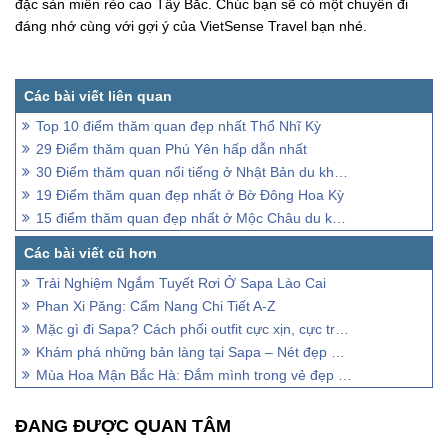
đặc sản miền rẻo cao Tây Bắc. Chúc bạn sẽ có một chuyến đi
đáng nhớ cùng với gợi ý của VietSense Travel bạn nhé.
Top 10 điểm thăm quan đẹp nhất Thổ Nhĩ Kỳ
29 Điểm thăm quan Phú Yên hấp dẫn nhất
30 Điểm thăm quan nổi tiếng ở Nhật Bản du khách ghé thăm nhiều nhất
19 Điểm thăm quan đẹp nhất ở Bờ Đông Hoa Kỳ
15 điểm thăm quan đẹp nhất ở Mộc Châu du khách nên đến
Trải Nghiệm Ngắm Tuyết Rơi Ở Sapa Lào Cai
Phan Xi Păng: Cẩm Nang Chi Tiết A-Z
Mặc gì đi Sapa? Cách phối outfit cực xịn, cực trendy
Khám phá những bản làng tại Sapa – Nét đẹp hút hồn du khách
Mùa Hoa Mận Bắc Hà: Đắm mình trong vẻ đẹp mê hoặc
ĐANG ĐƯỢC QUAN TÂM