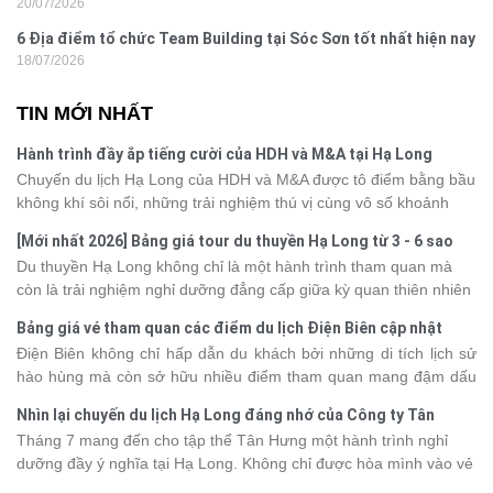
20/07/2026
nghi
6 Địa điểm tổ chức Team Building tại Sóc Sơn tốt nhất hiện nay
18/07/2026
TIN MỚI NHẤT
Hành trình đầy ắp tiếng cười của HDH và M&A tại Hạ Long
Chuyến du lịch Hạ Long của HDH và M&A được tô điểm bằng bầu
không khí sôi nổi, những trải nghiệm thú vị cùng vô số khoảnh
khắc đáng nhớ. Từ vẻ đẹp của kỳ quan thiên nhiên đến những
[Mới nhất 2026] Bảng giá tour du thuyền Hạ Long từ 3 - 6 sao
phút giây đồng hành bên nhau, tất cả đã tạo nên một chuyến đi
Du thuyền Hạ Long không chỉ là một hành trình tham quan mà
tràn đầy cảm xúc và dấu ấn khó quên.
còn là trải nghiệm nghỉ dưỡng đẳng cấp giữa kỳ quan thiên nhiên
thế giới. Tuy nhiên, mỗi hạng du thuyền sẽ có mức giá và dịch vụ
Bảng giá vé tham quan các điểm du lịch Điện Biên cập nhật
khác nhau, khiến nhiều du khách băn khoăn khi lựa chọn. Bài viết
2026
Điện Biên không chỉ hấp dẫn du khách bởi những di tích lịch sử
dưới đây sẽ cập nhật bảng giá tour du thuyền Hạ Long mới nhất
hào hùng mà còn sở hữu nhiều điểm tham quan mang đậm dấu
2026 từ 3 - 6 sao, giúp bạn dễ dàng so sánh và tìm được hành
ấn văn hóa và thiên nhiên Tây Bắc. Nếu đang lên kế hoạch khám
trình phù hợp với nhu cầu cũng như ngân sách.
Nhìn lại chuyến du lịch Hạ Long đáng nhớ của Công ty Tân
phá vùng đất này, việc cập nhật trước giá vé sẽ giúp bạn chủ
Hưng 2026
Tháng 7 mang đến cho tập thể Tân Hưng một hành trình nghỉ
động hơn trong lịch trình và chi phí. Cùng Vietsense Travel tham
dưỡng đầy ý nghĩa tại Hạ Long. Không chỉ được hòa mình vào vẻ
khảo bảng giá vé tham quan các điểm
du lịch Điện Biên
mới nhất
đẹp của di sản thiên nhiên thế giới, các thành viên còn có dịp gắn
năm 2026 ngay dưới đây.