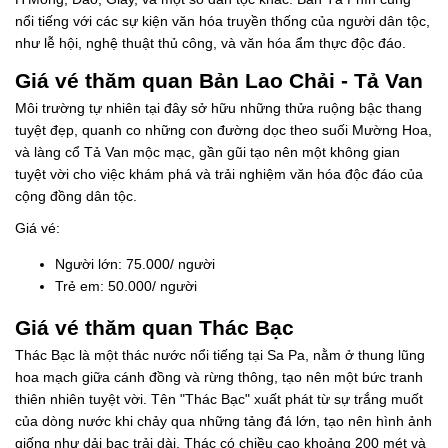
nổi tiếng với các sự kiện văn hóa truyền thống của người dân tộc,
như lễ hội, nghệ thuật thủ công, và văn hóa ẩm thực độc đáo.
Giá vé thăm quan Bản Lao Chải - Tả Van
Môi trường tự nhiên tại đây sở hữu những thửa ruộng bậc thang
tuyệt đẹp, quanh co những con đường dọc theo suối Mường Hoa,
và làng cổ Tả Van mộc mạc, gần gũi tạo nên một không gian
tuyệt vời cho việc khám phá và trải nghiệm văn hóa độc đáo của
cộng đồng dân tộc.
Giá vé:
Người lớn: 75.000/ người
Trẻ em: 50.000/ người
Giá vé thăm quan Thác Bạc
Thác Bạc là một thác nước nổi tiếng tại Sa Pa, nằm ở thung lũng
hoa mạch giữa cánh đồng và rừng thông, tạo nên một bức tranh
thiên nhiên tuyệt vời. Tên "Thác Bạc" xuất phát từ sự trắng muốt
của dòng nước khi chảy qua những tảng đá lớn, tạo nên hình ảnh
giống như dải bạc trải dài. Thác có chiều cao khoảng 200 mét và