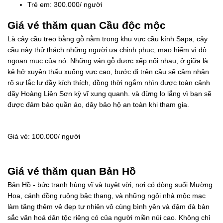
Trẻ em: 300.000/ người
Giá vé thăm quan Cầu độc mộc
Là cây cầu treo bằng gỗ nằm trong khu vực cầu kính Sapa, cây
cầu này thử thách những người ưa chinh phục, mạo hiểm vì độ
ngoạn mục của nó. Những ván gỗ được xếp nối nhau, ở giữa là
kẻ hở xuyên thấu xuống vực cao, bước đi trên cầu sẽ cảm nhận
rõ sự lắc lư đầy kích thích, đồng thời ngắm nhìn được toàn cảnh
dãy Hoàng Liên Sơn kỳ vĩ xung quanh. và đừng lo lắng vì bạn sẽ
được đảm bảo quần áo, dây bảo hộ an toàn khi tham gia.
Giá vé: 100.000/ người
Giá vé thăm quan Bản Hồ
Bản Hồ - bức tranh hùng vĩ và tuyệt vời, nơi có dòng suối Mường
Hoa, cánh đồng ruộng bậc thang, và những ngôi nhà mộc mạc
làm tăng thêm vẻ đẹp tự nhiên vô cùng bình yên và đậm đà bản
sắc văn hoá dân tộc riêng có của người miền núi cao. Không chỉ