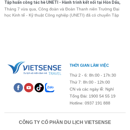
Tập huấn công tác hè UNETI - Hành trình kết nối tại Hòn Dấu,
kết, sẻ chia và lưu giữ nhiều khoảnh khắc đáng nhớ. Hãy cùng
Đồ Sơn
Tháng 7 vừa qua, Công đoàn và Đoàn Thanh niên Trường Đại
nhìn lại chuyến đi ngập tràn niềm vui và những trải nghiệm khó
học Kinh tế - Kỹ thuật Công nghiệp (UNETI) đã có chuyến Tập
quên.
huấn công tác hè 2026 đầy ý nghĩa tại Hòn Dấu - Đồ Sơn. Không
chỉ là dịp nâng cao kỹ năng và chia sẻ kinh nghiệm công tác,
chương trình còn mang đến những hoạt động giao lưu sôi nổi,
góp phần gắn kết tập thể và lưu giữ nhiều kỷ niệm đáng nhớ.
THỜI GIAN LÀM VIỆC
Thứ 2 - 6: 8h:00 - 17h:30
Thứ 7: 8h:00 - 12h:00
CN và các ngày lễ: Nghỉ
Tổng Đài: 1900 54 55 19
Hotline: 0937 191 888
CÔNG TY CỔ PHẦN DU LỊCH VIETSENSE