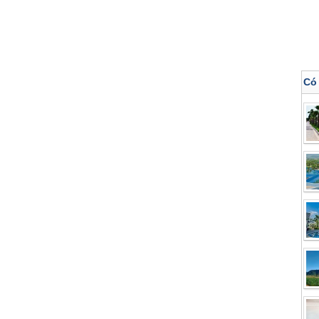
Có
Ngày kết thúc
tuổi
Trẻ em 6 đến 12 tuổi
Email