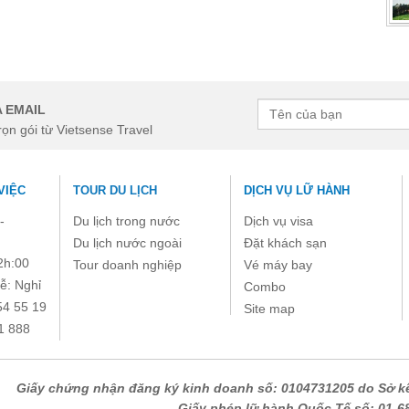
à bắt buộc. Vui lòng không để trống !
 EMAIL
rọn gói từ Vietsense Travel
VIỆC
TOUR DU LỊCH
DỊCH VỤ LỮ HÀNH
-
Du lịch trong nước
Dịch vụ visa
Du lịch nước ngoài
Đặt khách sạn
2h:00
Tour doanh nghiệp
Vé máy bay
ễ: Nghỉ
Combo
54 55 19
Site map
1 888
Giấy chứng nhận đăng ký kinh doanh số: 0104731205 do Sở kế
Giấy phép lữ hành Quốc Tế số: 01-