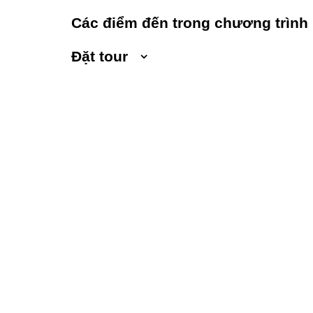
Các điểm đến trong chương trình
Đặt tour
Ngày khởi hành
Số người lớn
Trẻ em 1 đến 5 
Họ và tên
Địa chỉ liên hệ
Điện thoại di động
Ghi chú thêm