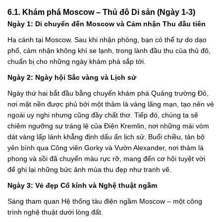
6.1. Khám phá Moscow – Thủ đô Di sản (Ngày 1-3)
Ngày 1: Di chuyển đến Moscow và Cảm nhận Thu đầu tiên
Hạ cánh tại Moscow. Sau khi nhận phòng, bạn có thể tự do dạo
phố, cảm nhận không khí se lạnh, trong lành đầu thu của thủ đô,
chuẩn bị cho những ngày khám phá sắp tới.
Ngày 2: Ngày hội Sắc vàng và Lịch sử
Ngày thứ hai bắt đầu bằng chuyến khám phá Quảng trường Đỏ,
nơi mặt nền được phủ bởi một thảm lá vàng lãng mạn, tạo nên vẻ
ngoài uy nghi nhưng cũng đầy chất thơ. Tiếp đó, chúng ta sẽ
chiêm ngưỡng sự tráng lệ của Điện Kremlin, nơi những mái vòm
dát vàng lấp lánh khẳng định dấu ấn lịch sử. Buổi chiều, tản bộ
yên bình qua Công viên Gorky và Vườn Alexander, nơi thảm lá
phong và sồi đã chuyển màu rực rỡ, mang đến cơ hội tuyệt vời
để ghi lại những bức ảnh mùa thu đẹp như tranh vẽ.
Ngày 3: Vẻ đẹp Cổ kính và Nghệ thuật ngầm
Sáng tham quan Hệ thống tàu điện ngầm Moscow – một công
trình nghệ thuật dưới lòng đất.