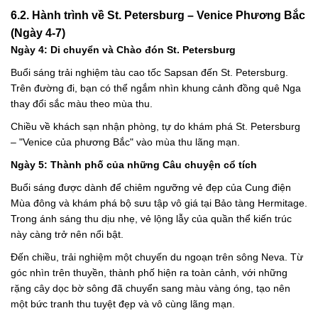
6.2. Hành trình về St. Petersburg – Venice Phương Bắc
(Ngày 4-7)
Ngày 4: Di chuyển và Chào đón St. Petersburg
Buổi sáng trải nghiệm tàu cao tốc Sapsan đến St. Petersburg.
Trên đường đi, bạn có thể ngắm nhìn khung cảnh đồng quê Nga
thay đổi sắc màu theo mùa thu.
Chiều về khách sạn nhận phòng, tự do khám phá St. Petersburg
– "Venice của phương Bắc" vào mùa thu lãng mạn.
Ngày 5: Thành phố của những Câu chuyện cổ tích
Buổi sáng được dành để chiêm ngưỡng vẻ đẹp của Cung điện
Mùa đông và khám phá bộ sưu tập vô giá tại Bảo tàng Hermitage.
Trong ánh sáng thu dịu nhẹ, vẻ lộng lẫy của quần thể kiến trúc
này càng trở nên nổi bật.
Đến chiều, trải nghiệm một chuyến du ngoạn trên sông Neva. Từ
góc nhìn trên thuyền, thành phố hiện ra toàn cảnh, với những
rặng cây dọc bờ sông đã chuyển sang màu vàng óng, tạo nên
một bức tranh thu tuyệt đẹp và vô cùng lãng mạn.