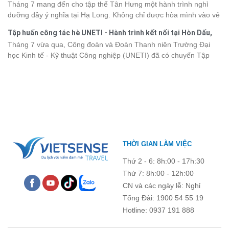
Hưng 2026
Tháng 7 mang đến cho tập thể Tân Hưng một hành trình nghỉ
động hơn trong lịch trình và chi phí. Cùng Vietsense Travel tham
dưỡng đầy ý nghĩa tại Hạ Long. Không chỉ được hòa mình vào vẻ
khảo bảng giá vé tham quan các điểm
du lịch Điện Biên
mới nhất
đẹp của di sản thiên nhiên thế giới, các thành viên còn có dịp gắn
năm 2026 ngay dưới đây.
Tập huấn công tác hè UNETI - Hành trình kết nối tại Hòn Dấu,
kết, sẻ chia và lưu giữ nhiều khoảnh khắc đáng nhớ. Hãy cùng
Đồ Sơn
Tháng 7 vừa qua, Công đoàn và Đoàn Thanh niên Trường Đại
nhìn lại chuyến đi ngập tràn niềm vui và những trải nghiệm khó
học Kinh tế - Kỹ thuật Công nghiệp (UNETI) đã có chuyến Tập
quên.
huấn công tác hè 2026 đầy ý nghĩa tại Hòn Dấu - Đồ Sơn. Không
chỉ là dịp nâng cao kỹ năng và chia sẻ kinh nghiệm công tác,
chương trình còn mang đến những hoạt động giao lưu sôi nổi,
góp phần gắn kết tập thể và lưu giữ nhiều kỷ niệm đáng nhớ.
THỜI GIAN LÀM VIỆC
Thứ 2 - 6: 8h:00 - 17h:30
Thứ 7: 8h:00 - 12h:00
CN và các ngày lễ: Nghỉ
Tổng Đài: 1900 54 55 19
Hotline: 0937 191 888