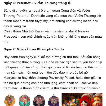
Ngày 6: Peterhof – Vườn Thượng tráng lệ
Sáng di chuyển ra ngoại ô tham quan Cung điện và Vườn
Thượng Peterhof. Dưới sắc vàng của mùa thu, Vườn Thượng trở
thành một bức tranh tuyệt mỹ, nơi những con đường lát đá phủ
đầy lá vàng rơi.
Chiều thăm Nhà thờ Kazan và mua sắm tại đại lộ Nevsky
Prospect – con phố chính ngập tràn không khí lãng mạn của mùa
thu.
Ngày 7: Mua sắm và Khám phá Tự do
Hãy dành trọn ngày cuối để tận hưởng sự thư thái. Bắt đầu bằng
việc thưởng thức hương vị cà phê và các đặc sản truyền thống tại
một quán nhỏ ấm cúng. Thời gian còn lại là của bạn: có thể tự do
mua sắm các món quà lưu niệm độc đáo như búp bê gỗ
Matryoshka hay khăn choàng Pavlovsky Posad, hoặc đơn giản là
tản bộ qua những con phố tĩnh lặng, cảm nhận sâu sắc vẻ đẹp
trầm mặc và thanh bình của mùa thu trước khi kết thúc chuyến đi.