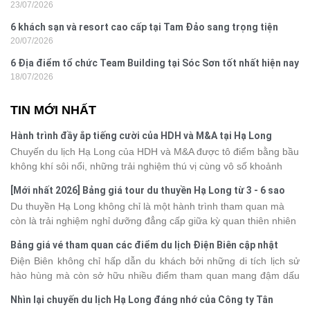
23/07/2026
Yên
6 khách sạn và resort cao cấp tại Tam Đảo sang trọng tiện
20/07/2026
nghi
6 Địa điểm tổ chức Team Building tại Sóc Sơn tốt nhất hiện nay
18/07/2026
TIN MỚI NHẤT
Hành trình đầy ắp tiếng cười của HDH và M&A tại Hạ Long
Chuyến du lịch Hạ Long của HDH và M&A được tô điểm bằng bầu
không khí sôi nổi, những trải nghiệm thú vị cùng vô số khoảnh
khắc đáng nhớ. Từ vẻ đẹp của kỳ quan thiên nhiên đến những
[Mới nhất 2026] Bảng giá tour du thuyền Hạ Long từ 3 - 6 sao
phút giây đồng hành bên nhau, tất cả đã tạo nên một chuyến đi
Du thuyền Hạ Long không chỉ là một hành trình tham quan mà
tràn đầy cảm xúc và dấu ấn khó quên.
còn là trải nghiệm nghỉ dưỡng đẳng cấp giữa kỳ quan thiên nhiên
thế giới. Tuy nhiên, mỗi hạng du thuyền sẽ có mức giá và dịch vụ
Bảng giá vé tham quan các điểm du lịch Điện Biên cập nhật
khác nhau, khiến nhiều du khách băn khoăn khi lựa chọn. Bài viết
2026
Điện Biên không chỉ hấp dẫn du khách bởi những di tích lịch sử
dưới đây sẽ cập nhật bảng giá tour du thuyền Hạ Long mới nhất
hào hùng mà còn sở hữu nhiều điểm tham quan mang đậm dấu
2026 từ 3 - 6 sao, giúp bạn dễ dàng so sánh và tìm được hành
ấn văn hóa và thiên nhiên Tây Bắc. Nếu đang lên kế hoạch khám
trình phù hợp với nhu cầu cũng như ngân sách.
Nhìn lại chuyến du lịch Hạ Long đáng nhớ của Công ty Tân
phá vùng đất này, việc cập nhật trước giá vé sẽ giúp bạn chủ