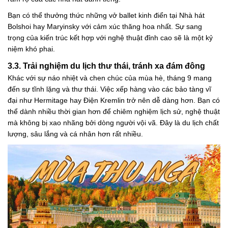
Bạn có thể thưởng thức những vở ballet kinh điển tại Nhà hát
Bolshoi hay Maryinsky với cảm xúc thăng hoa nhất. Sự sang
trọng của kiến trúc kết hợp với nghệ thuật đỉnh cao sẽ là một kỷ
niệm khó phai.
3.3. Trải nghiệm du lịch thư thái, tránh xa đám đông
Khác với sự náo nhiệt và chen chúc của mùa hè, tháng 9 mang
đến sự tĩnh lặng và thư thái. Việc xếp hàng vào các bảo tàng vĩ
đại như Hermitage hay Điện Kremlin trở nên dễ dàng hơn. Bạn có
thể dành nhiều thời gian hơn để chiêm nghiệm lịch sử, nghệ thuật
mà không bị xao nhãng bởi dòng người vội vã. Đây là du lịch chất
lượng, sâu lắng và cá nhân hơn rất nhiều.