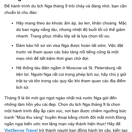
Để hành trình du lịch Nga tháng 9 trôi chảy và đáng nhớ, bạn cần
chuẩn bị chu đáo:
Hãy mang theo áo khoác ấm áp, áo len, khăn choàng. Mặc
dù ban ngày nắng dịu, nhưng nhiệt độ buổi tối có thể giảm
nhanh. Trang phục nhiều lớp sẽ là lựa chọn tối ưu.
Đảm bảo hồ sơ xin visa Nga được hoàn tất sớm. Việc đặt
trước vé tham quan các bảo tàng nổi tiếng cũng là một
mẹo nhỏ để tiết kiệm thời gian chờ đợi.
Hệ thống tàu điện ngầm ở Moscow và St. Petersburg rất
tiện lợi. Người Nga rất coi trọng phép lịch sự, hãy chú ý giữ
trật tự và tôn trọng các quy tắc khi tham quan các địa điểm
lịch sử.
Tháng 9 là lời mời gọi ngọt ngào nhất mà nước Nga gửi đến
những tâm hồn yêu cái đẹp. Chọn du lịch Nga tháng 9 là chọn
một hành trình đầy ắp cảm xúc, nơi bạn được chiêm ngưỡng bức
tranh "Mùa thu vàng" huyền thoại bằng chính đôi mắt mình.Đừng
ngần ngại biến ước mơ lãng mạn này thành hiện thực! Hãy để
VietSense Travel
trở thành người bạn đồng hành tin cậy, kiến tạo