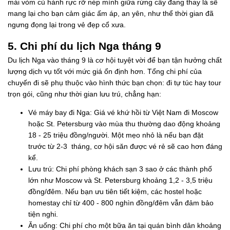
mái vòm củ hành rực rỡ nép mình giữa rừng cây đang thay lá sẽ
mang lại cho bạn cảm giác ấm áp, an yên, như thể thời gian đã
ngưng đọng lại trong vẻ đẹp cổ xưa.
5. Chi phí du lịch Nga tháng 9
Du lịch Nga vào tháng 9 là cơ hội tuyệt vời để bạn tận hưởng chất
lượng dịch vụ tốt với mức giá ổn định hơn. Tổng chi phí của
chuyến đi sẽ phụ thuộc vào hình thức bạn chọn: đi tự túc hay tour
trọn gói, cũng như thời gian lưu trú, chẳng hạn:
Vé máy bay đi Nga: Giá vé khứ hồi từ Việt Nam đi Moscow
hoặc St. Petersburg vào mùa thu thường dao động khoảng
18 - 25 triệu đồng/người. Một mẹo nhỏ là nếu bạn đặt
trước từ 2-3 tháng, cơ hội săn được vé rẻ sẽ cao hơn đáng
kể.
Lưu trú: Chi phí phòng khách sạn 3 sao ở các thành phố
lớn như Moscow và St. Petersburg khoảng 1,2 - 3,5 triệu
đồng/đêm. Nếu bạn ưu tiên tiết kiệm, các hostel hoặc
homestay chỉ từ 400 - 800 nghìn đồng/đêm vẫn đảm bảo
tiện nghi.
Ăn uống: Chi phí cho một bữa ăn tại quán bình dân khoảng