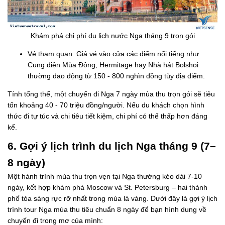
Khám phá chi phí du lịch nước Nga tháng 9 trọn gói
Vé tham quan: Giá vé vào cửa các điểm nổi tiếng như
Cung điện Mùa Đông, Hermitage hay Nhà hát Bolshoi
thường dao động từ 150 - 800 nghìn đồng tùy địa điểm.
Tính tổng thể, một chuyến đi Nga 7 ngày mùa thu trọn gói sẽ tiêu
tốn khoảng 40 - 70 triệu đồng/người. Nếu du khách chọn hình
thức đi tự túc và chi tiêu tiết kiệm, chi phí có thể thấp hơn đáng
kể.
6. Gợi ý lịch trình du lịch Nga tháng 9 (7–
8 ngày)
Một hành trình mùa thu trọn vẹn tại Nga thường kéo dài 7-10
ngày, kết hợp khám phá Moscow và St. Petersburg – hai thành
phố tỏa sáng rực rỡ nhất trong mùa lá vàng. Dưới đây là gợi ý lịch
trình tour Nga mùa thu tiêu chuẩn 8 ngày để bạn hình dung về
chuyến đi trong mơ của mình: