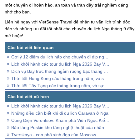
một chuyến đi hoàn hảo, an toàn và tràn đầy trải nghiệm đáng
nhớ cho bạn.
Liên hệ ngay với VietSense Travel để nhận tư vấn lịch trình độc
đáo và những ưu đãi tốt nhất cho chuyến du lịch Nga tháng 9 đầy
mê hoặc!
Gợi ý 12 điểm du lịch hấp cho chuyến đi dịp nghỉ lễ 30/4 -1/5/2023
Lịch khởi hành các tour du lịch Nga 2026 Bay Vietnam Airlines
Dịch vụ Bay trực thăng ngắm ruộng bậc thang Mù Cang Chải
Thời tiết Hong Kong các tháng trong năm, và sự hấp đãn của các tháng đó
Thời tiết Tây Tạng các tháng trong năm, và sự hấp đãn của các tháng đó
Lịch khởi hành các tour du lịch Nga 2026 Bay Vietnam Airlines
Những điều cần biết khi đi du lịch Caravan ở Nga
Cung Điện Vorontsov: Khám phá Viên Ngọc Kiến Trúc Độc Đáo
Bảo tàng Puskin kho tàng nghệ thuật của nhân loại
Tverskaya - con phố xinh đẹp của Moscow