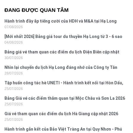
ĐANG ĐƯỢC QUAN TÂM
Hành trình đầy ắp tiếng cười của HDH và M&A tại Hạ Long
07/08/2026
[Mới nhất 2026] Bảng giá tour du thuyền Hạ Long từ 3 - 6 sao
04/08/2026
Bảng giá vé tham quan các điểm du lịch Điện Biên cập nhật
30/07/2026
2026
Nhìn lại chuyến du lịch Hạ Long đáng nhớ của Công ty Tân
28/07/2026
Hưng 2026
Tập huấn công tác hè UNETI - Hành trình kết nối tại Hòn Dấu,
25/07/2026
Đồ Sơn
Bảng Giá vé các điểm thăm quan tại Mộc Châu và Sơn La 2026
25/07/2026
Giá vé tham quan các điểm du lịch Hà Giang cập nhật 2026
25/07/2026
Hành trình gắn kết của Bảo Việt Tràng An tại Quy Nhơn - Phú