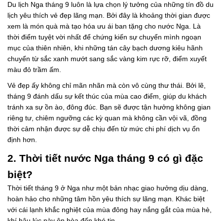
Du lịch Nga tháng 9 luôn là lựa chọn lý tưởng của những tín đồ du
lịch yêu thích vẻ đẹp lãng mạn. Bởi đây là khoảng thời gian được
xem là món quà mà tạo hóa ưu ái ban tặng cho nước Nga. Là
thời điểm tuyệt vời nhất để chứng kiến sự chuyển mình ngoạn
mục của thiên nhiên, khi những tán cây bạch dương kiêu hãnh
chuyển từ sắc xanh mướt sang sắc vàng kim rực rỡ, điểm xuyết
màu đỏ trầm ấm.
Vẻ đẹp ấy không chỉ mãn nhãn mà còn vô cùng thư thái. Bởi lẽ,
tháng 9 đánh dấu sự kết thúc của mùa cao điểm, giúp du khách
tránh xa sự ồn ào, đông đúc. Bạn sẽ được tận hưởng không gian
riêng tư, chiêm ngưỡng các kỳ quan mà không cần vội vã, đồng
thời cảm nhận được sự dễ chịu đến từ mức chi phí dịch vụ ổn
định hơn.
2. Thời tiết nước Nga tháng 9 có gì đặc
biệt?
Thời tiết tháng 9 ở Nga như một bản nhạc giao hưởng dịu dàng,
hoàn hảo cho những tâm hồn yêu thích sự lãng mạn. Khác biệt
với cái lạnh khắc nghiệt của mùa đông hay nắng gắt của mùa hè,
khí hậu lúc này ôn hòa đến khó tin.