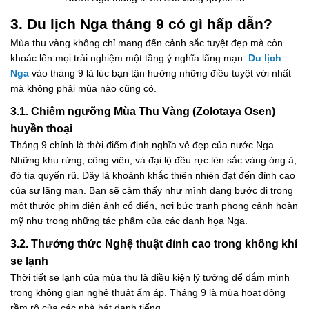
3. Du lịch Nga tháng 9 có gì hấp dẫn?
Mùa thu vàng không chỉ mang đến cảnh sắc tuyệt đẹp mà còn
khoác lên mọi trải nghiệm một tầng ý nghĩa lãng mạn.
Du lịch
Nga
vào tháng 9 là lúc bạn tận hưởng những điều tuyệt vời nhất
mà không phải mùa nào cũng có.
3.1. Chiêm ngưỡng Mùa Thu Vàng (Zolotaya Osen)
huyền thoại
Tháng 9 chính là thời điểm định nghĩa vẻ đẹp của nước Nga.
Những khu rừng, công viên, và đại lộ đều rực lên sắc vàng óng ả,
đỏ tía quyến rũ. Đây là khoảnh khắc thiên nhiên đạt đến đỉnh cao
của sự lãng mạn. Bạn sẽ cảm thấy như mình đang bước đi trong
một thước phim điện ảnh cổ điển, nơi bức tranh phong cảnh hoàn
mỹ như trong những tác phẩm của các danh họa Nga.
3.2. Thưởng thức Nghệ thuật đỉnh cao trong không khí
se lạnh
Thời tiết se lạnh của mùa thu là điều kiện lý tưởng để đắm mình
trong không gian nghệ thuật ấm áp. Tháng 9 là mùa hoạt động
rầm rộ của các nhà hát danh tiếng.