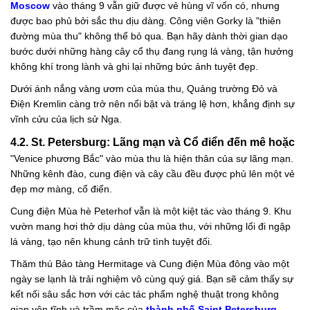
Moscow
vào tháng 9 vẫn giữ được vẻ hùng vĩ vốn có, nhưng
được bao phủ bởi sắc thu dịu dàng. Công viên Gorky là "thiên
đường mùa thu" không thể bỏ qua. Bạn hãy dành thời gian dạo
bước dưới những hàng cây cổ thụ đang rụng lá vàng, tận hưởng
không khí trong lành và ghi lại những bức ảnh tuyệt đẹp.
Dưới ánh nắng vàng ươm của mùa thu, Quảng trường Đỏ và
Điện Kremlin càng trở nên nổi bật và tráng lệ hơn, khẳng định sự
vĩnh cửu của lịch sử Nga.
4.2. St. Petersburg: Lãng mạn và Cổ điển đến mê hoặc
"Venice phương Bắc" vào mùa thu là hiện thân của sự lãng mạn.
Những kênh đào, cung điện và cây cầu đều được phủ lên một vẻ
đẹp mơ màng, cổ điển.
Cung điện Mùa hè Peterhof vẫn là một kiệt tác vào tháng 9. Khu
vườn mang hơi thở dịu dàng của mùa thu, với những lối đi ngập
lá vàng, tạo nên khung cảnh trữ tình tuyệt đối.
Thăm thú Bảo tàng Hermitage và Cung điện Mùa đông vào một
ngày se lạnh là trải nghiệm vô cùng quý giá. Bạn sẽ cảm thấy sự
kết nối sâu sắc hơn với các tác phẩm nghệ thuật trong không
gian yên tĩnh và trầm mặc của
thành phố Saint Petersburg
.