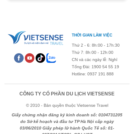
Ghi chú thêm
Chú ý: Trường mang dấu (
*
) là bắt buộc. Vui lòng không để
THỜI GIAN LÀM VIỆC
trống !
Thứ 2 - 6: 8h:00 - 17h:30
Thứ 7: 8h:00 - 12h:00
CN và các ngày lễ: Nghỉ
Tổng Đài: 1900 54 55 19
Hotline: 0937 191 888
CÔNG TY CỔ PHẦN DU LỊCH VIETSENSE
© 2010 - Bản quyền thuộc Vietsense Travel
Giấy chứng nhận đăng ký kinh doanh số: 0104731205
do Sở kế hoạch và đầu tư TP Hà Nội cấp ngày
03/06/2010 Giấy phép lữ hành Quốc Tế số: 01-