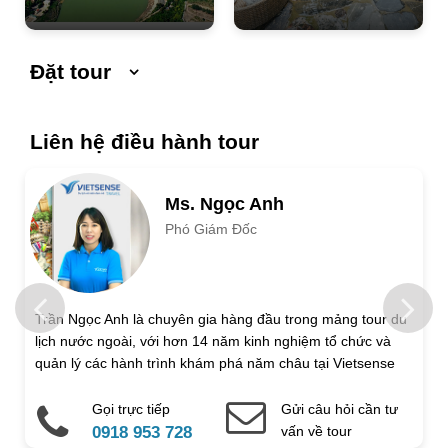
Đặt tour
Ngày khởi hành
Ngày kết thúc
Liên hệ điều hành tour
Số người lớn
Ms. Ngọc Anh
Phó Giám Đốc
Trẻ em 1 đến 5 tuổi
Trẻ em 6 đến 12 tuổi
Họ và tên
Trần Ngọc Anh là chuyên gia hàng đầu trong mảng tour du
lịch nước ngoài, với hơn 14 năm kinh nghiệm tổ chức và
Địa chỉ liên hệ
quản lý các hành trình khám phá năm châu tại Vietsense
Travel.
Gọi trực tiếp
Gửi câu hỏi cần tư
Điện thoại di động
Email
0918 953 728
vấn về tour