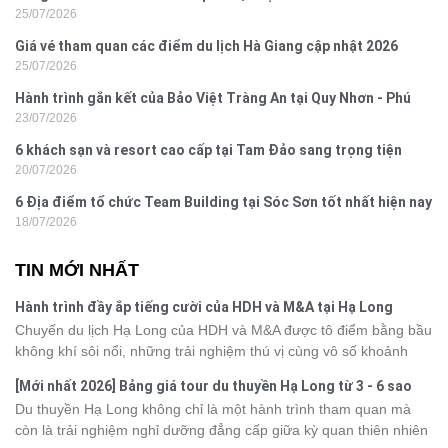
25/07/2026
Giá vé tham quan các điểm du lịch Hà Giang cập nhật 2026
25/07/2026
Hành trình gắn kết của Bảo Việt Tràng An tại Quy Nhơn - Phú
23/07/2026
Yên
6 khách sạn và resort cao cấp tại Tam Đảo sang trọng tiện
20/07/2026
nghi
6 Địa điểm tổ chức Team Building tại Sóc Sơn tốt nhất hiện nay
18/07/2026
TIN MỚI NHẤT
Hành trình đầy ắp tiếng cười của HDH và M&A tại Hạ Long
Chuyến du lịch Hạ Long của HDH và M&A được tô điểm bằng bầu
không khí sôi nổi, những trải nghiệm thú vị cùng vô số khoảnh
khắc đáng nhớ. Từ vẻ đẹp của kỳ quan thiên nhiên đến những
[Mới nhất 2026] Bảng giá tour du thuyền Hạ Long từ 3 - 6 sao
phút giây đồng hành bên nhau, tất cả đã tạo nên một chuyến đi
Du thuyền Hạ Long không chỉ là một hành trình tham quan mà
tràn đầy cảm xúc và dấu ấn khó quên.
còn là trải nghiệm nghỉ dưỡng đẳng cấp giữa kỳ quan thiên nhiên