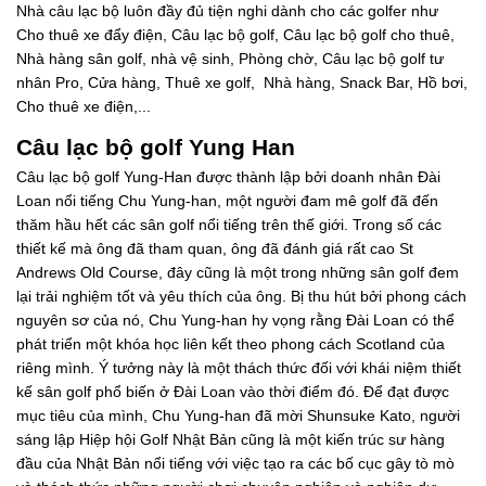
Nhà câu lạc bộ luôn đầy đủ tiện nghi dành cho các golfer như
Cho thuê xe đẩy điện, Câu lạc bộ golf, Câu lạc bộ golf cho thuê,
Nhà hàng sân golf, nhà vệ sinh, Phòng chờ, Câu lạc bộ golf tư
nhân Pro, Cửa hàng, Thuê xe golf, Nhà hàng, Snack Bar, Hồ bơi,
Cho thuê xe điện,...
Câu lạc bộ golf Yung Han
Câu lạc bộ golf Yung-Han được thành lập bởi doanh nhân Đài
Loan nổi tiếng Chu Yung-han, một người đam mê golf đã đến
thăm hầu hết các sân golf nổi tiếng trên thế giới. Trong số các
thiết kế mà ông đã tham quan, ông đã đánh giá rất cao St
Andrews Old Course, đây cũng là một trong những sân golf đem
lại trải nghiệm tốt và yêu thích của ông. Bị thu hút bởi phong cách
nguyên sơ của nó, Chu Yung-han hy vọng rằng Đài Loan có thể
phát triển một khóa học liên kết theo phong cách Scotland của
riêng mình. Ý tưởng này là một thách thức đối với khái niệm thiết
kế sân golf phổ biến ở Đài Loan vào thời điểm đó. Để đạt được
mục tiêu của mình, Chu Yung-han đã mời Shunsuke Kato, người
sáng lập Hiệp hội Golf Nhật Bản cũng là một kiến ​​trúc sư hàng
đầu của Nhật Bản nổi tiếng với việc tạo ra các bố cục gây tò mò