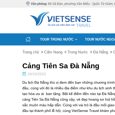
Văn phòng:
88 Xã Đàn, phường Văn Miếu - Quốc Tử Giám, 
TOUR TRONG NƯỚC
TOUR NƯỚC NGO
Trang chủ
Cẩm Nang
Trong Nước
Đà Nẵng
Cảng Tiên Sa Đà Nẵng
19/10/2023
Du lịch Đà Nẵng thú vị đem đến bạn những chương trình
đầu, cùng với đó là nhiều địa điểm như khu du lịch sinh t
tạo hóa ưu ái ban tặng. Bất kể điểm đến nào tại Đà Nẵ
cảng Tiên Sa Đà Nẵng cũng vậy, vẻ đẹp hoang sơ hút hồn
sắc muôn màu hấp dẫn. Cùng với vai trò là đầu mối giao
đầu tại thành phố lễ hội, cùng VietSense Travel khám p