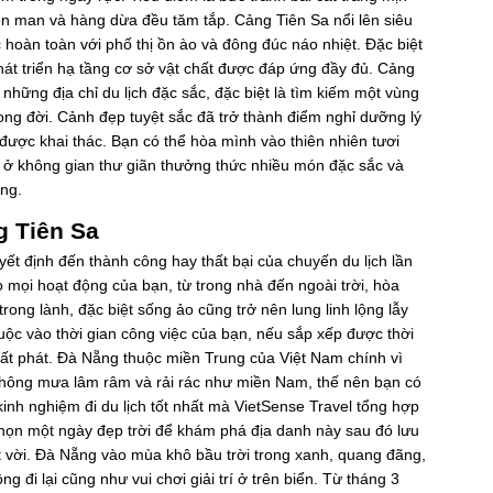
n man và hàng dừa đều tăm tắp. Cảng Tiên Sa nổi lên siêu
hoàn toàn với phố thị ồn ào và đông đúc náo nhiệt. Đặc biệt
 phát triển hạ tầng cơ sở vật chất được đáp ứng đầy đủ. Cảng
hững địa chỉ du lịch đặc sắc, đặc biệt là tìm kiếm một vùng
ong đời. Cảnh đẹp tuyệt sắc đã trở thành điểm nghỉ dưỡng lý
ược khai thác. Bạn có thể hòa mình vào thiên nhiên tươi
ng ở không gian thư giãn thưởng thức nhiều món đặc sắc và
ng.
g Tiên Sa
ết định đến thành công hay thất bại của chuyến du lịch lần
o mọi hoạt động của bạn, từ trong nhà đến ngoài trời, hòa
ong lành, đặc biệt sống ảo cũng trở nên lung linh lộng lẫy
thuộc vào thời gian công việc của bạn, nếu sắp xếp được thời
ất phát. Đà Nẵng thuộc miền Trung của Việt Nam chính vì
 không mưa lâm râm và rải rác như miền Nam, thế nên bạn có
 kinh nghiệm đi du lịch tốt nhất mà VietSense Travel tổng hợp
 chọn một ngày đẹp trời để khám phá địa danh này sau đó lưu
t vời. Đà Nẵng vào mùa khô bầu trời trong xanh, quang đãng,
 đi lại cũng như vui chơi giải trí ở trên biển. Từ tháng 3