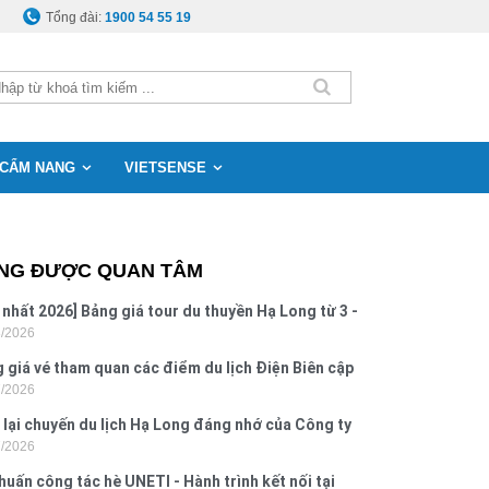
Tổng đài:
1900 54 55 19
CẨM NANG
VIETSENSE
NG ĐƯỢC QUAN TÂM
 nhất 2026] Bảng giá tour du thuyền Hạ Long từ 3 -
8/2026
o
 giá vé tham quan các điểm du lịch Điện Biên cập
7/2026
 2026
 lại chuyến du lịch Hạ Long đáng nhớ của Công ty
7/2026
 Hưng 2026
huấn công tác hè UNETI - Hành trình kết nối tại