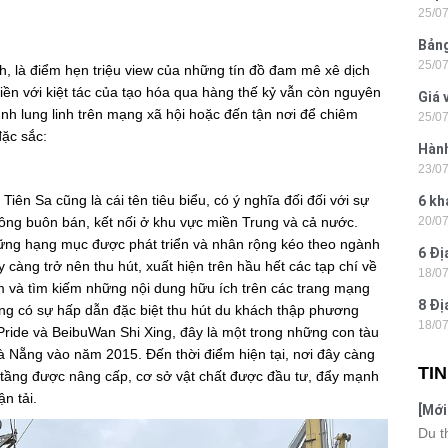
25/0
Hòn 
Bảng
25/0
La 2
ịch, là điểm hẹn triệu view của những tín đồ đam mê xê dịch
iền với kiệt tác của tạo hóa qua hàng thế kỷ vẫn còn nguyên
Giá 
nh lung linh trên mạng xã hội hoặc đến tận nơi để chiêm
25/0
202
đặc sắc:
Hành
23/0
- Ph
ên Sa cũng là cái tên tiêu biểu, có ý nghĩa đối đối với sự
6 kh
thông buôn bán, kết nối ở khu vực miền Trung và cả nước.
20/0
tiện
ững hạng mục được phát triển và nhân rộng kéo theo ngành
6 Đị
 càng trở nên thu hút, xuất hiện trên hầu hết các tạp chí về
18/0
hiện
âm và tìm kiếm những nội dung hữu ích trên các trang mạng
8 Đị
Nẵng có sự hấp dẫn đặc biệt thu hút du khách thập phương
18/0
Hà N
ride và BeibuWan Shi Xing, đây là một trong những con tàu
à Nẵng vào năm 2015. Đến thời điểm hiện tại, nơi đây càng
TI
hạ tầng được nâng cấp, cơ sở vật chất được đầu tư, đẩy mạnh
n tải.
[Mới
6 sa
Du t