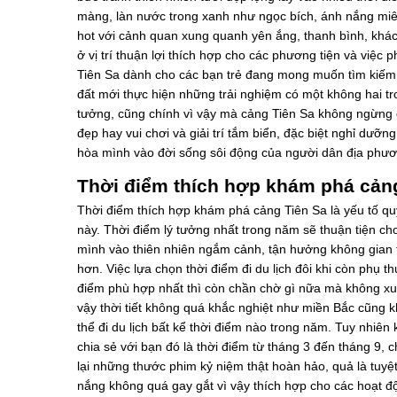
màng, làn nước trong xanh như ngọc bích, ánh nắng miê
hot với cảnh quan xung quanh yên ắng, thanh bình, khác 
ở vị trí thuận lợi thích hợp cho các phương tiện và việc
Tiên Sa dành cho các bạn trẻ đang mong muốn tìm kiếm n
đất mới thực hiện những trải nghiệm có một không hai tr
tưởng, cũng chính vì vậy mà cảng Tiên Sa không ngừng đ
đẹp hay vui chơi và giải trí tắm biển, đặc biệt nghỉ dưỡ
hòa mình vào đời sống sôi động của người dân địa phươ
Thời điểm thích hợp khám phá cản
Thời điểm thích hợp khám phá cảng Tiên Sa là yếu tố quy
này. Thời điểm lý tưởng nhất trong năm sẽ thuận tiện ch
mình vào thiên nhiên ngắm cảnh, tận hưởng không gian tr
hơn. Việc lựa chọn thời điểm đi du lịch đôi khi còn phụ 
điểm phù hợp nhất thì còn chần chờ gì nữa mà không xu
vậy thời tiết không quá khắc nghiệt như miền Bắc cũng
thể đi du lịch bất kể thời điểm nào trong năm. Tuy nhiên
chia sẻ với bạn đó là thời điểm từ tháng 3 đến tháng 9,
lại những thước phim kỷ niệm thật hoàn hảo, quả là tuyệ
nắng không quá gay gắt vì vậy thích hợp cho các hoạt động