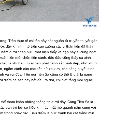
ợng. Trên thực tế cái tên này bắt nguồn từ truyền thuyết gắn
ước đây khi nhìn từ trên cao xuống các vị thần tiên đã thấy
rỡ nằm dưới chân núi. Phát hiện thấy vẻ đẹp này ai cũng ngỡ
 xuất hiện một chốn tiên cảnh, đâu đâu cũng thấy sự xinh
i tiết và khí hậu ưu ái ban phát cảnh sắc xinh đẹp, nhờ khung
n, ngắm cảnh của các tiên nữ xa xưa, các nàng quyết định
 và vui đùa. Tên gọi Tiên Sa cũng có thể lý giải là nàng
i điểm cái tên này bắt đầu ra đời, chỉ biết rằng mọi người
ó thể tham khảo những thông tin dưới đây. Cảng Tiên Sa là
, các bạn trẻ bởi sở hữu khí hậu mát mẻ quanh năm cùng với
ểm trong ngày rực. Tiêu điểm là bức tranh bãi cát trắng mịn