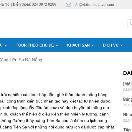
Hà Nội |
Điện thoại:
024 3972 8289
info@vietsensetravel.com
ÀI
TOUR THEO CHỦ ĐỀ
KHÁCH SẠN
DỊCH VỤ
Cảng Tiên Sa Đà Nẵng
ĐA
[Mới
04/0
6 sa
 trải nghiệm các tour hấp dẫn, ghé thăm danh thắng hàng
Bảng
hái, công trình kiến trúc nhân tạo hay kiệt tác tự nhiên được
30/0
nhật
ng xinh đẹp lộng lẫy đều ẩn chứa vẻ đẹp huyền bí mộng mơ,
 du khách thể hiện ở điều kiện thiên nhiên lý tưởng, cảnh
Nhìn
 thông đường thủy, cảng Tiên Sa còn là điểm du lịch hàng
28/0
Tân
há cảng Tiên Sa với những nội dung hữu ích đã được cập nhật
Tập 