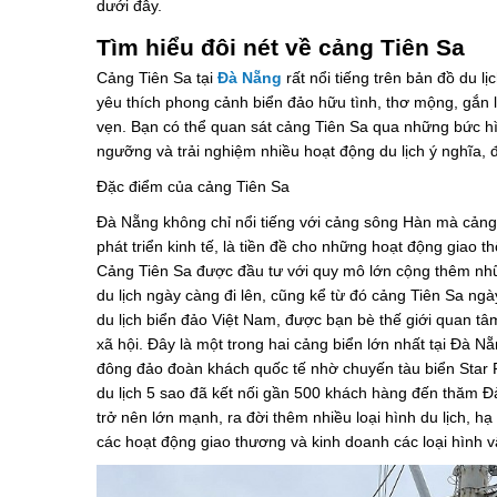
dưới đây.
Tìm hiểu đôi nét về cảng Tiên Sa
Cảng Tiên Sa tại
Đà Nẵng
rất nổi tiếng trên bản đồ du l
yêu thích phong cảnh biển đảo hữu tình, thơ mộng, gắn l
vẹn. Bạn có thể quan sát cảng Tiên Sa qua những bức hì
ngưỡng và trải nghiệm nhiều hoạt động du lịch ý nghĩa, 
Đặc điểm của cảng Tiên Sa
Đà Nẵng không chỉ nổi tiếng với cảng sông Hàn mà cảng Ti
phát triển kinh tế, là tiền đề cho những hoạt động giao 
Cảng Tiên Sa được đầu tư với quy mô lớn cộng thêm nh
du lịch ngày càng đi lên, cũng kể từ đó cảng Tiên Sa ngày
du lịch biển đảo Việt Nam, được bạn bè thế giới quan t
xã hội. Đây là một trong hai cảng biển lớn nhất tại Đà 
đông đảo đoàn khách quốc tế nhờ chuyến tàu biển Star P
du lịch 5 sao đã kết nối gần 500 khách hàng đến thăm Đ
trở nên lớn mạnh, ra đời thêm nhiều loại hình du lịch, 
các hoạt động giao thương và kinh doanh các loại hình vậ