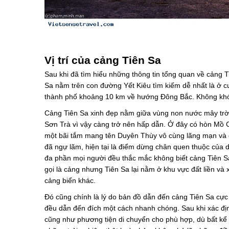
Vị trí của cảng Tiên Sa
Sau khi đã tìm hiểu những thông tin tổng quan về cảng T
Sa nằm trên con đường Yết Kiêu tìm kiếm dễ nhất là ở 
thành phố khoảng 10 km về hướng Đông Bắc. Không khó 
Cảng Tiên Sa xinh đẹp nằm giữa vùng non nước mây trời 
Sơn Trà vì vậy càng trở nên hấp dẫn. Ở đây có hòn Mồ Cô
một bãi tắm mang tên Duyên Thùy vô cùng lãng mạn và qu
đã ngự lãm, hiện tại là điểm dừng chân quen thuộc của d
đa phần mọi người đều thắc mắc không biết cảng Tiên S
gọi là cảng nhưng Tiên Sa lại nằm ở khu vực đất liền v
cảng biển khác.
Đó cũng chính là lý do bản đồ dẫn đến cảng Tiên Sa cực 
đều dẫn đến đích một cách nhanh chóng. Sau khi xác địn
cũng như phương tiện di chuyển cho phù hợp, dù bất kể