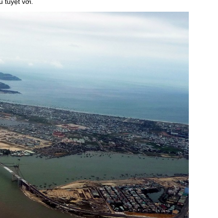
 tuyệt vời.