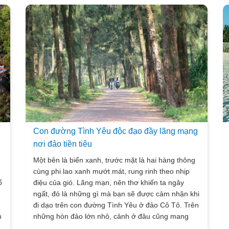
Con đường Tình Yêu độc đạo đầy lãng mạng
nơi đảo tiền tiêu
Một bên là biển xanh, trước mặt là hai hàng thông
cùng phi lao xanh mướt mát, rung rinh theo nhịp
ổ
điệu của gió. Lãng mạn, nên thơ khiến ta ngây
ngất, đó là những gì mà bạn sẽ được cảm nhận khi
đi dạo trên con đường Tình Yêu ở đảo Cô Tô. Trên
n
những hòn đảo lớn nhỏ, cảnh ở đâu cũng mang
một màu rất thơ khiến cho bất kể ai cũng thấy thật