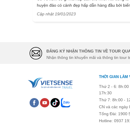
huyện đảo có cảnh đẹp hấp dẫn hàng đầu bởi biể
cả, núi rừng hoà lẫn tạo khung cảnh ấn tượng, Cô
Cập nhật 19/01/2023
Tô còn để lại những điều hết sức thú vị cho du
khách trong những chuyến khám phá đó là chợ hả
sản - điểm du lịch gần gũi và vô cùng thú vị.
ĐĂNG KÝ NHẬN THÔNG TIN VỀ TOUR QUA
Nhận thông tin khuyến mãi và thông tin tour t
THỜI GIAN LÀM 
Thứ 2 - 6: 8h:00 
17h:30
Thứ 7: 8h:00 - 1
CN và các ngày l
Tổng Đài: 1900 
Hotline: 0937 19