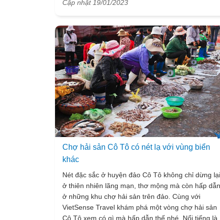
Cập nhật 19/01/2023
lành, yên bình, thu hút du khách nhất là mỗi dịp hè
tới. Hòn đảo ngọc được bao phủ bởi nhiều ngọn
núi, cánh rừng tự nhiên với nét đẹp đầy hoang sơ,
mê hoặc. Và bạn biết không, ngay trên đảo còn có
cả một ngôi chùa vô cùng đẹp và linh thiêng, là nơ
thờ tự cho các tín đồ Phật Giáo ghé tới, mang tên
chùa Trúc Lâm.
Chợ hải sản Cô Tô có nét lạ với vùng biển
khác
Nét đặc sắc ở huyện đảo Cô Tô không chỉ dừng lạ
ở thiên nhiên lãng mạn, thơ mộng mà còn hấp dẫ
ở những khu chợ hải sản trên đảo. Cùng với
VietSense Travel khám phá một vòng chợ hải sản
Cô Tô xem có gì mà hấp dẫn thế nhé. Nổi tiếng là