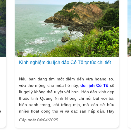
Kinh nghiệm du lịch đảo Cô Tô tự túc chi tiết
Nếu bạn đang tìm một điểm đến vừa hoang sơ,
vừa thơ mộng cho mùa hè này,
du lịch Cô Tô
sẽ
là gợi ý không thể tuyệt vời hơn. Hòn đảo xinh đẹp
thuộc tỉnh Quảng Ninh không chỉ nổi bật với bãi
biển xanh trong, cát trắng mịn, mà còn sở hữu
á
nhiều hoạt động thú vị và đặc sản hấp dẫn. Hãy
cùng khám phá kinh nghiệm du lịch biển tự túc tới
Cập nhật 04/04/2025
Cô Tô chi tiết nhất dưới đây!