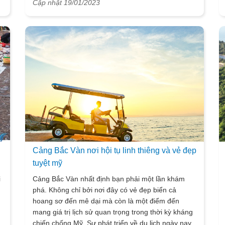
Cập nhật 19/01/2023
yên bình, như lạc vào một vùng đất mới chỉ có
thiên nhiên tươi đẹp.
i
Cảng Bắc Vàn nơi hội tụ linh thiêng và vẻ đẹp
tuyệt mỹ
i
Cảng Bắc Vàn nhất định bạn phải một lần khám
n
phá. Không chỉ bởi nơi đây có vẻ đẹp biển cả
hoang sơ đến mê dại mà còn là một điểm đến
mang giá trị lịch sử quan trọng trong thời kỳ kháng
chiến chống Mỹ. Sự phát triển về du lịch ngày nay