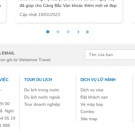
n
đã giúp cho Cảng Bắc Vàn khoác thêm một vẻ đẹp
mới nhộn nhịp, cuốn hút hơn.
Cập nhật 19/01/2023
i
 EMAIL
rọn gói từ Vietsense Travel
VIỆC
TOUR DU LỊCH
DỊCH VỤ LỮ HÀNH
-
Du lịch trong nước
Dịch vụ visa
Du lịch nước ngoài
Đặt khách sạn
2h:00
Tour doanh nghiệp
Vé máy bay
ễ: Nghỉ
Combo
54 55 19
Site map
1 888