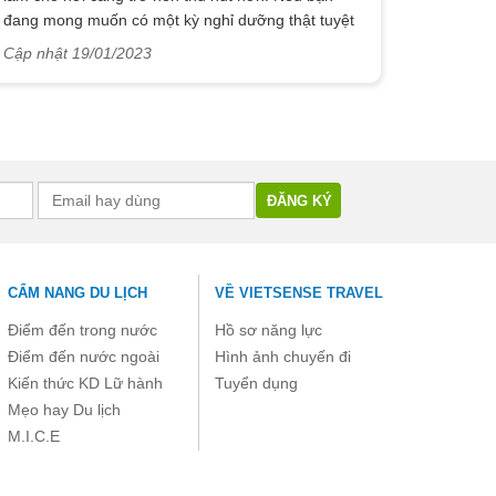
đang mong muốn có một kỳ nghỉ dưỡng thật tuyệt
vời với biển xanh, nắng vàng, cát trắng, vẻ đẹp
Cập nhật 19/01/2023
hoang sơ của thiên nhiên thì một nơi nổi tiếng cách
Hà Nội không xa sẽ đem lại cho bạn được những
điều đó - Bãi Vụng Tiên ở đảo Cô Tô - một bãi biển
với cảnh đẹp như thiên đường chắc chắn sẽ khiến
cho bạn say mê.
CẨM NANG DU LỊCH
VỀ VIETSENSE TRAVEL
Điểm đến trong nước
Hồ sơ năng lực
Điểm đến nước ngoài
Hình ảnh chuyến đi
Kiến thức KD Lữ hành
Tuyển dụng
Mẹo hay Du lịch
M.I.C.E