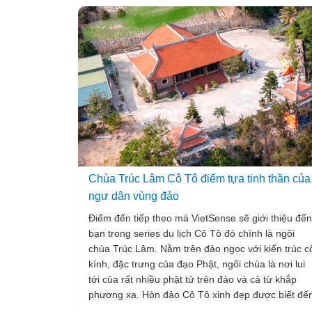
sắp tới.
Chùa Trúc Lâm Cô Tô điểm tựa tinh thần của
ngư dân vùng đảo
Điểm đến tiếp theo mà VietSense sẽ giới thiệu đến
bạn trong series du lịch Cô Tô đó chính là ngôi
chùa Trúc Lâm. Nằm trên đảo ngọc với kiến trúc c
kính, đặc trưng của đạo Phật, ngôi chùa là nơi lui
tới của rất nhiều phật tử trên đảo và cả từ khắp
phương xa. Hòn đảo Cô Tô xinh đẹp được biết đế
nhiều với không gian thiên nhiên vô cùng trong