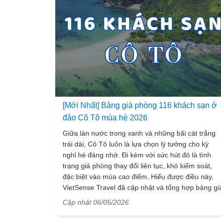
[Mới Nhất] Bảng giá phòng 116 khách sạn ở
đảo Cô Tô mùa hè 2026
Giữa làn nước trong xanh và những bãi cát trắng
trải dài, Cô Tô luôn là lựa chọn lý tưởng cho kỳ
nghỉ hè đáng nhớ. Đi kèm với sức hút đó là tình
trạng giá phòng thay đổi liên tục, khó kiểm soát,
đặc biệt vào mùa cao điểm. Hiểu được điều này,
VietSense Travel đã cập nhật và tổng hợp bảng gi
phòng của 116 khách sạn, nhà nghỉ và homestay
Cập nhật 06/05/2026
chất lượng tại Cô Tô trong mùa hè 2026, giúp bạn
dễ dàng so sánh và lên kế hoạch cho chuyến đi