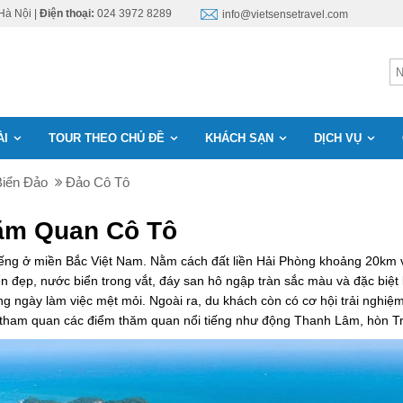
Hà Nội |
Điện thoại:
024 3972 8289
info@vietsensetravel.com
ÀI
TOUR THEO CHỦ ĐỀ
KHÁCH SẠN
DỊCH VỤ
Biển Đảo
Đảo Cô Tô
ăm Quan Cô Tô
iếng ở miền Bắc Việt Nam. Nằm cách đất liền Hải Phòng khoảng 20km v
ển đẹp, nước biển trong vắt, đáy san hô ngập tràn sắc màu và đặc biệt 
ững ngày làm việc mệt mỏi. Ngoài ra, du khách còn có cơ hội trải nghi
và tham quan các điểm thăm quan nổi tiếng như động Thanh Lâm, hòn T