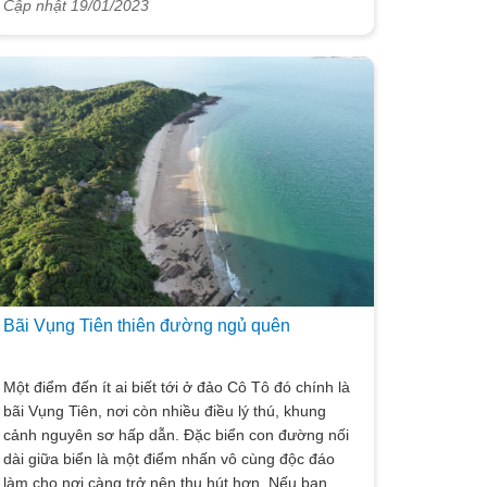
Cập nhật 19/01/2023
nhiên hoang sơ, lãng mạn và cuốn hút cùng với
những ký ức lịch sử huyền thoại khó quên. Nằm
cách trung tâm của thị trấn Cô Tô chừng 11km, bãi
tắm trải dài 15km và nằm ngay ở phía bên ngoài
hướng vào của đảo. Ngay từ cầu cảng đi vào, du
khách đã thấy ngay được bãi tắm cát vàng óng ả,
dập dìu sóng biển ẩn hiện ngay trước mắt.
Bãi Vụng Tiên thiên đường ngủ quên
Một điểm đến ít ai biết tới ở đảo Cô Tô đó chính là
bãi Vụng Tiên, nơi còn nhiều điều lý thú, khung
cảnh nguyên sơ hấp dẫn. Đặc biển con đường nối
dài giữa biển là một điểm nhấn vô cùng độc đáo
làm cho nơi càng trở nên thu hút hơn. Nếu bạn