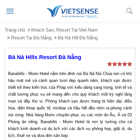
Trang chủ
Khách San, Resort Tại Viet Nam
Resort Tại Đà Nẵng
Bà Nà Hill Đà Nẵng
Bà Nà Hills Resort Đà Nẵng
Banahills - Morin Hotel nằm trên đỉnh núi Bà Nà Núi Chúa nơi có khí
hậu mát mẻ và cảnh quan tươi đẹp quanh năm, khách sạn được
thiết kế theo kiến trúc của Pháp với kiểu dáng sang trọng, tinh tế và
chất lượng phục vụ sẽ mang đến cho quý khách một kỳ nghỉ lãng
mạn và đầy thú vị. Phòng khách sạn được trang bị hiện đại; điều
hòa, điện thoại quốc tế, minibar và hầu hết đều nhìn ra phong cảnh
núi rừng. Nhà hàng Morin chuyên phục vụ các món ăn Âu, Á và 03
Phòng ăn riêng. Banahills - Morin Hotel là nơi lý tưởng cho cả
khách kinh doanh và du lịch với các dịch vụ phòng họp, giặt ủi, du
lịch, thuê xe và đưa đón sân bay.